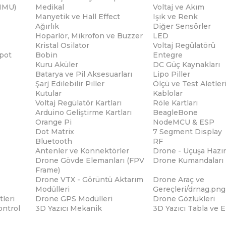
(IMU)
Medikal
Voltaj ve Akım
Manyetik ve Hall Effect
Işık ve Renk
Ağırlık
Diğer Sensörler
Hoparlör, Mikrofon ve Buzzer
LED
Kristal Osilator
Voltaj Regülatörü
pot
Bobin
Entegre
Kuru Aküler
DC Güç Kaynakları
Batarya ve Pil Aksesuarları
Lipo Piller
Şarj Edilebilir Piller
Ölçü ve Test Aletler
Kutular
Kablolar
Voltaj Regülatör Kartları
Röle Kartları
Arduino Geliştirme Kartları
BeagleBone
Orange Pi
NodeMCU & ESP
Dot Matrix
7 Segment Display
Bluetooth
RF
Antenler ve Konnektörler
Drone - Uçuşa Hazır
Drone Gövde Elemanları (FPV
Drone Kumandaları
Frame)
Drone VTX - Görüntü Aktarım
Drone Araç ve
Modülleri
Gereçleri/drnag.png
tleri
Drone GPS Modülleri
Drone Gözlükleri
ontrol
3D Yazıcı Mekanik
3D Yazıcı Tabla ve 