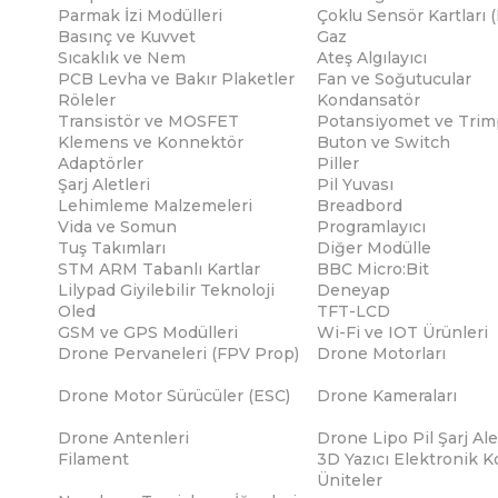
Parmak İzi Modülleri
Çoklu Sensör Kartları 
Basınç ve Kuvvet
Gaz
Sıcaklık ve Nem
Ateş Algılayıcı
PCB Levha ve Bakır Plaketler
Fan ve Soğutucular
Röleler
Kondansatör
Transistör ve MOSFET
Potansiyomet ve Trim
Klemens ve Konnektör
Buton ve Switch
Adaptörler
Piller
Şarj Aletleri
Pil Yuvası
Lehimleme Malzemeleri
Breadbord
Vida ve Somun
Programlayıcı
Tuş Takımları
Diğer Modülle
STM ARM Tabanlı Kartlar
BBC Micro:Bit
Lilypad Giyilebilir Teknoloji
Deneyap
Oled
TFT-LCD
GSM ve GPS Modülleri
Wi-Fi ve IOT Ürünleri
Drone Pervaneleri (FPV Prop)
Drone Motorları
Drone Motor Sürücüler (ESC)
Drone Kameraları
Drone Antenleri
Drone Lipo Pil Şarj Ale
Filament
3D Yazıcı Elektronik K
Üniteler