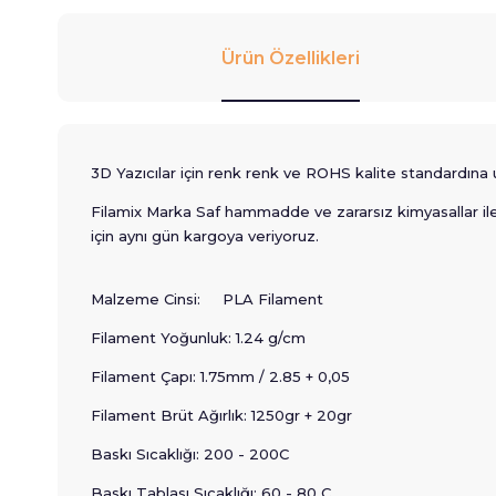
Ürün Özellikleri
3D Yazıcılar için renk renk ve ROHS kalite standardı
Filamix Marka Saf hammadde ve zararsız kimyasallar ile ü
için aynı gün kargoya veriyoruz.
Malzeme Cinsi: PLA Filament
Filament Yoğunluk: 1.24 g/cm
Filament Çapı: 1.75mm / 2.85 + 0,05
Filament Brüt Ağırlık: 1250gr + 20gr
Baskı Sıcaklığı: 200 - 200C
Baskı Tablası Sıcaklığı: 60 - 80 C