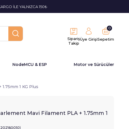
KARGO İLE YALNIZCA 150₺
0
Sipariş
Üye Girişi
Sepetim
Takip
NodeMCU & ESP
Motor ve Sürücüler
+ 1.75mm 1 KG Plus
Parlement Mavi Filament PLA + 1.75mm 1
2202160010)