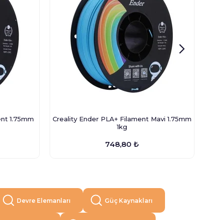
ent 1.75mm
Creality Ender PLA+ Filament Mavi 1.75mm
C
1kg
748,80 ₺
Devre Elemanları
Güç Kaynakları