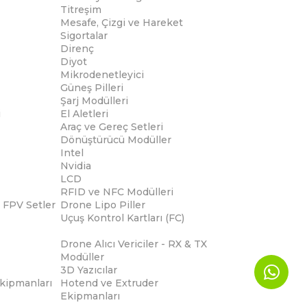
Titreşim
Mesafe, Çizgi ve Hareket
Sigortalar
Direnç
Diyot
Mikrodenetleyici
Güneş Pilleri
Şarj Modülleri
i
El Aletleri
Araç ve Gereç Setleri
Dönüştürücü Modüller
Intel
Nvidia
LCD
RFID ve NFC Modülleri
 FPV Setler
Drone Lipo Piller
Uçuş Kontrol Kartları (FC)
Drone Alıcı Vericiler - RX & TX
Modüller
3D Yazıcılar
Ekipmanları
Hotend ve Extruder
Ekipmanları