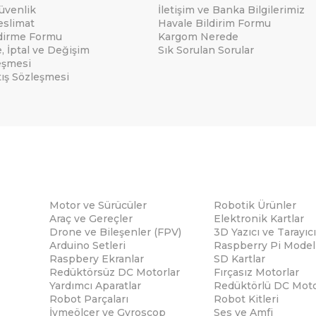
Güvenlik
İletişim ve Banka Bilgilerimiz
eslimat
Havale Bildirim Formu
ndirme Formu
Kargom Nerede
e, İptal ve Değişim
Sık Sorulan Sorular
eşmesi
tış Sözleşmesi
Motor ve Sürücüler
Robotik Ürünler
Araç ve Gereçler
Elektronik Kartlar
Drone ve Bileşenler (FPV)
3D Yazıcı ve Tarayıcı
Arduino Setleri
Raspberry Pi Modell
Raspbery Ekranlar
SD Kartlar
Redüktörsüz DC Motorlar
Fırçasız Motorlar
Yardımcı Aparatlar
Redüktörlü DC Moto
Robot Parçaları
Robot Kitleri
İvmeölçer ve Gyroscop
Ses ve Amfi