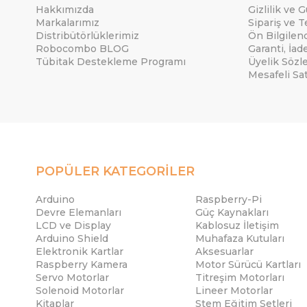
Hakkımızda
Gizlilik ve 
Markalarımız
Sipariş ve T
Distribütörlüklerimiz
Ön Bilgile
Robocombo BLOG
Garanti, İad
Tübitak Destekleme Programı
Üyelik Sözl
Mesafeli Sa
POPÜLER KATEGORİLER
Arduino
Raspberry-Pi
Devre Elemanları
Güç Kaynakları
LCD ve Display
Kablosuz İletişim
Arduino Shield
Muhafaza Kutuları
Elektronik Kartlar
Aksesuarlar
Raspberry Kamera
Motor Sürücü Kartları
Servo Motorlar
Titreşim Motorları
Solenoid Motorlar
Lineer Motorlar
Kitaplar
Stem Eğitim Setleri