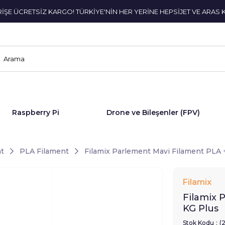
ERİŞE ÜCRETSİZ KARGO! TÜRKİYE'NİN HER YERİNE HEPSİJET VE ARAS 
Raspberry Pi
Drone ve Bileşenler (FPV)
t
PLA Filament
Filamix Parlement Mavi Filament PLA 
Filamix
Filamix 
KG Plus
Stok Kodu
(