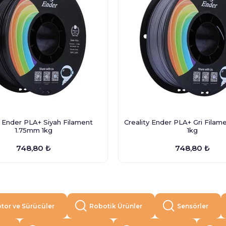
y Ender PLA+ Siyah Filament
Creality Ender PLA+ Gri Filam
1.75mm 1kg
1kg
748,80 ₺
748,80 ₺
tor ve Sürücüler
Robotik Ürünler
Sensörler