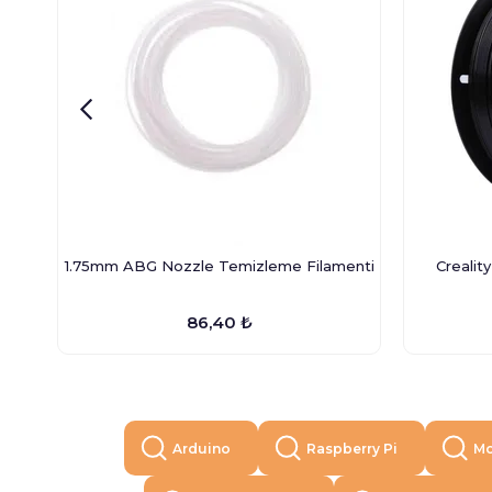
1.75mm ABG Nozzle Temizleme Filamenti
Crealit
86,40 ₺
Arduino
Raspberry Pi
Mo