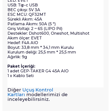
LED: EVET
USB: Tip-c USB
BEC çıkışı: 5V 3A
ESC MCU: QF32MT
Sürekli Akım: 45A
Patlama Akımı: 50A (5 ")
Giriş Voltajı: 2 ~ 6S (LIPO Pil)
Destekler: Dshot600, Oneshot, Multishot
Akım ölçer: EVET
Hedef: F4A AIO
Boyut: 33,8 mm * 34,1 mm Kurulu
Kurulum deliği: 25,5 mm * 25,5 mm
Ağırlık: 9g
Paket İçeriği:
1 adet GEP-TAKER G4 45A AIO
1 x Kablo Seti
Diğer
Uçuş Kontrol
Kartları
modellerimizi de
inceleyebilirsiniz.