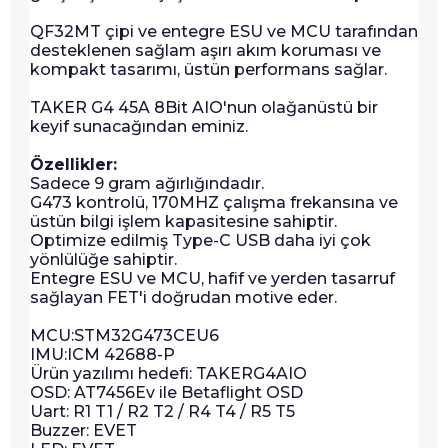
QF32MT çipi ve entegre ESU ve MCU tarafından
desteklenen sağlam aşırı akım koruması ve
kompakt tasarımı, üstün performans sağlar.
TAKER G4 45A 8Bit AIO'nun olağanüstü bir
keyif sunacağından eminiz.
Özellikler:
Sadece 9 gram ağırlığındadır.
G473 kontrolü, 170MHZ çalışma frekansına ve
üstün bilgi işlem kapasitesine sahiptir.
Optimize edilmiş Type-C USB daha iyi çok
yönlülüğe sahiptir.
Entegre ESU ve MCU, hafif ve yerden tasarruf
sağlayan FET'i doğrudan motive eder.
MCU:STM32G473CEU6
IMU:ICM 42688-P
Ürün yazılımı hedefi: TAKERG4AIO
OSD: AT7456Ev ile Betaflight OSD
Uart: R1 T1 / R2 T2 / R4 T4 / R5 T5
Buzzer: EVET