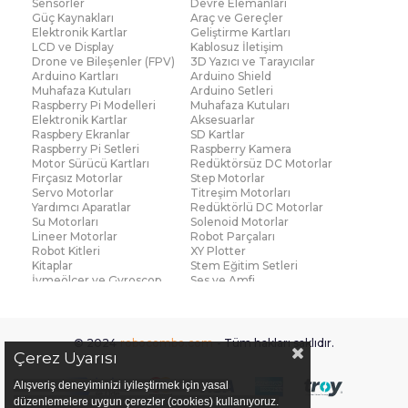
Sensörler
Devre Elemanları
Güç Kaynakları
Araç ve Gereçler
Elektronik Kartlar
Geliştirme Kartları
LCD ve Display
Kablosuz İletişim
Drone ve Bileşenler (FPV)
3D Yazıcı ve Tarayıcılar
Arduino Kartları
Arduino Shield
Muhafaza Kutuları
Arduino Setleri
Raspberry Pi Modelleri
Muhafaza Kutuları
Elektronik Kartlar
Aksesuarlar
Raspbery Ekranlar
SD Kartlar
Raspberry Pi Setleri
Raspberry Kamera
Motor Sürücü Kartları
Redüktörsüz DC Motorlar
Fırçasız Motorlar
Step Motorlar
Servo Motorlar
Titreşim Motorları
Yardımcı Aparatlar
Redüktörlü DC Motorlar
Su Motorları
Solenoid Motorlar
Lineer Motorlar
Robot Parçaları
Robot Kitleri
XY Plotter
Kitaplar
Stem Eğitim Setleri
İvmeölçer ve Gyroscop
Ses ve Amfi
Su Seviye ve Yağmur
Parmak İzi Modülleri
Sensörü
Çoklu Sensör Kartları (IMU)
Medikal
Voltaj ve Akım
Titreşim
© 2024
robocombo.com
- Tüm hakları saklıdır.
Basınç ve Kuvvet
Gaz
Çerez Uyarısı
Manyetik ve Hall Effect
Işık ve Renk
Mesafe, Çizgi ve Hareket
Sıcaklık ve Nem
Alışveriş deneyiminizi iyileştirmek için yasal
Ateş Algılayıcı
Ağırlık
düzenlemelere uygun çerezler (cookies) kullanıyoruz.