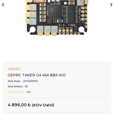
GEPRC
GEPRC TAKER G4 45A 8Bit AIO
Stok Kodu
(2411261001)
Stok Miktarı
:
33
0.0
4.896,00 ₺
(KDV Dahil)