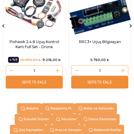
Pixhawk 2.4.8 Uçuş Kontrol
RRC3+ Uçuş Bilgisayarı
Kartı Full Set - Drone
%9
10.080,00 ₺
9.216,00 ₺
5.760,00 ₺
SEPETE EKLE
SEPETE EKLE
Arduino
Raspberry Pi
Motor ve Sürücüler
Robotik Ürünler
Sensörler
Devre Elemanları
Güç Kaynakları
Araç ve Gereçler
Elektronik Kartlar