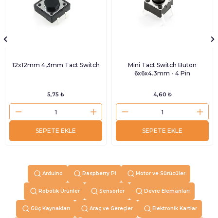
12x12mm 4,3mm Tact Switch
Mini Tact Switch Buton
6x6x4.3mm - 4 Pin
5,75 ₺
4,60 ₺
SEPETE EKLE
SEPETE EKLE
Arduino
Raspberry Pi
Motor ve Sürücüler
Robotik Ürünler
Sensörler
Devre Elemanları
Güç Kaynakları
Araç ve Gereçler
Elektronik Kartlar