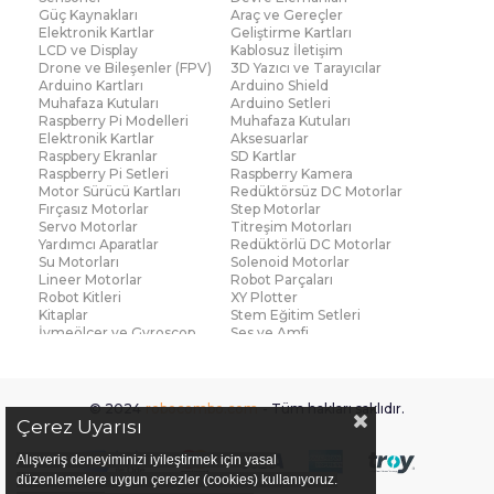
Güç Kaynakları
Araç ve Gereçler
Elektronik Kartlar
Geliştirme Kartları
LCD ve Display
Kablosuz İletişim
Drone ve Bileşenler (FPV)
3D Yazıcı ve Tarayıcılar
Arduino Kartları
Arduino Shield
Muhafaza Kutuları
Arduino Setleri
Raspberry Pi Modelleri
Muhafaza Kutuları
Elektronik Kartlar
Aksesuarlar
Raspbery Ekranlar
SD Kartlar
Raspberry Pi Setleri
Raspberry Kamera
Motor Sürücü Kartları
Redüktörsüz DC Motorlar
Fırçasız Motorlar
Step Motorlar
Servo Motorlar
Titreşim Motorları
Yardımcı Aparatlar
Redüktörlü DC Motorlar
Su Motorları
Solenoid Motorlar
Lineer Motorlar
Robot Parçaları
Robot Kitleri
XY Plotter
Kitaplar
Stem Eğitim Setleri
İvmeölçer ve Gyroscop
Ses ve Amfi
Su Seviye ve Yağmur
Parmak İzi Modülleri
Sensörü
Çoklu Sensör Kartları (IMU)
Medikal
Voltaj ve Akım
Titreşim
© 2024
robocombo.com
- Tüm hakları saklıdır.
Basınç ve Kuvvet
Gaz
Çerez Uyarısı
Manyetik ve Hall Effect
Işık ve Renk
Mesafe, Çizgi ve Hareket
Sıcaklık ve Nem
Alışveriş deneyiminizi iyileştirmek için yasal
Ateş Algılayıcı
Ağırlık
düzenlemelere uygun çerezler (cookies) kullanıyoruz.
Diğer Sensörler
Sigortalar