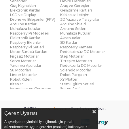
Sensörler
Devre Elemanları
Güç Kaynakları
Araç ve Gereçler
Elektronik Kartlar
Geliştirme Kartları
LCD ve Display
Kablosuz İletişim
Drone ve Bileşenler (FPV)
3D Yazıcı ve Tarayıcılar
Arduino Kartları
Arduino Shield
Muhafaza Kutuları
Arduino Setleri
Raspberry Pi Modelleri
Muhafaza Kutuları
Elektronik Kartlar
Aksesuarlar
Raspbery Ekranlar
SD Kartlar
Raspberry Pi Setleri
Raspberry Kamera
Motor Sürücü Kartları
Redüktörsüz DC Motorlar
Fırçasız Motorlar
Step Motorlar
Servo Motorlar
Titreşim Motorları
Yardımcı Aparatlar
Redüktörlü DC Motorlar
Su Motorları
Solenoid Motorlar
Lineer Motorlar
Robot Parçaları
Robot Kitleri
XY Plotter
Kitaplar
Stem Eğitim Setleri
İvmeölçer ve Gyroscop
Ses ve Amfi
Su Seviye ve Yağmur
Parmak İzi Modülleri
Sensörü
Çoklu Sensör Kartları (IMU)
Medikal
Voltaj ve Akım
Titreşim
© 2024
robocombo.com
- Tüm hakları saklıdır.
Basınç ve Kuvvet
Gaz
Çerez Uyarısı
Manyetik ve Hall Effect
Işık ve Renk
Mesafe, Çizgi ve Hareket
Sıcaklık ve Nem
Alışveriş deneyiminizi iyileştirmek için yasal
Ateş Algılayıcı
Ağırlık
düzenlemelere uygun çerezler (cookies) kullanıyoruz.