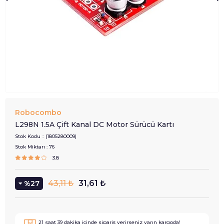
Robocombo
L298N 1.5A Çift Kanal DC Motor Sürücü Kartı
Stok Kodu
(1805280009)
Stok Miktarı
:
76
3.8
43,11 ₺
31,61 ₺
27
21
saat
39
dakika içinde sipariş verirseniz
yarın
kargoda!