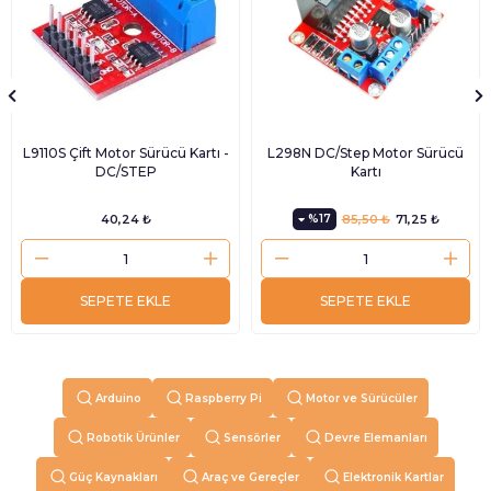
L9110S Çift Motor Sürücü Kartı -
L298N DC/Step Motor Sürücü
DC/STEP
Kartı
40,24 ₺
%17
85,50 ₺
71,25 ₺
SEPETE EKLE
SEPETE EKLE
Arduino
Raspberry Pi
Motor ve Sürücüler
Robotik Ürünler
Sensörler
Devre Elemanları
Güç Kaynakları
Araç ve Gereçler
Elektronik Kartlar