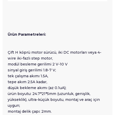
Ürün Parametreleri:
Çift H köprü motor sürücü, iki DC motorları veya 4-
wire iki-fazlı step motor,
modül besleme gerilimi 2 V-10 V
sinyal giriş gerilimi 1.8-7 V;
tek çalışma akımı 1.5A,
tepe akım 2.5A kadar,
düşük bekleme akımı (az 0.1uA);
ürün boyutu: 24.7*21*5mm (uzunluk, genişlik,
yükseklik), ultra-küçük boyutu, montaj ve araç için
uygun;
montaj delik çapı: 2mm.