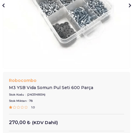
Robocombo
M3 YSB Vida Somun Pul Seti 600 Parça
Stok Kodu
(2403149004)
Stok Miktarı
:
78
1.0
270,00 ₺
(KDV Dahil)