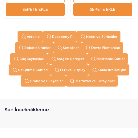
SEPETE EKLE
SEPETE EKLE
Arduino
Raspberry Pi
Motor ve Sürücüler
Robotik Ürünler
Sensörler
Devre Elemanları
Güç Kaynakları
Araç ve Gereçler
Elektronik Kartlar
Geliştirme Kartları
LCD ve Display
Kablosuz İletişim
Drone ve Bileşenler
3D Yazıcı ve Tarayıcılar
Son İnceledikleriniz