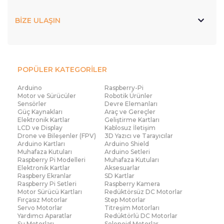
BİZE ULAŞIN
POPÜLER KATEGORİLER
Arduino
Raspberry-Pi
Motor ve Sürücüler
Robotik Ürünler
Sensörler
Devre Elemanları
Güç Kaynakları
Araç ve Gereçler
Elektronik Kartlar
Geliştirme Kartları
LCD ve Display
Kablosuz İletişim
Drone ve Bileşenler (FPV)
3D Yazıcı ve Tarayıcılar
Arduino Kartları
Arduino Shield
Muhafaza Kutuları
Arduino Setleri
Raspberry Pi Modelleri
Muhafaza Kutuları
Elektronik Kartlar
Aksesuarlar
Raspbery Ekranlar
SD Kartlar
Raspberry Pi Setleri
Raspberry Kamera
Motor Sürücü Kartları
Redüktörsüz DC Motorlar
Fırçasız Motorlar
Step Motorlar
Servo Motorlar
Titreşim Motorları
Yardımcı Aparatlar
Redüktörlü DC Motorlar
Su Motorları
Solenoid Motorlar