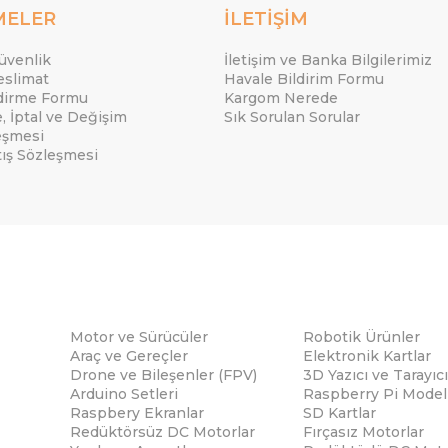
MELER
İLETİŞİM
Güvenlik
İletişim ve Banka Bilgilerimiz
eslimat
Havale Bildirim Formu
ndirme Formu
Kargom Nerede
e, İptal ve Değişim
Sık Sorulan Sorular
eşmesi
tış Sözleşmesi
Motor ve Sürücüler
Robotik Ürünler
Araç ve Gereçler
Elektronik Kartlar
Drone ve Bileşenler (FPV)
3D Yazıcı ve Tarayıcı
Arduino Setleri
Raspberry Pi Modell
Raspbery Ekranlar
SD Kartlar
Redüktörsüz DC Motorlar
Fırçasız Motorlar