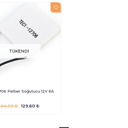
TÜKENDI
706 Peltier Soğutucu 12V 6A
144,00 ₺
129,60 ₺