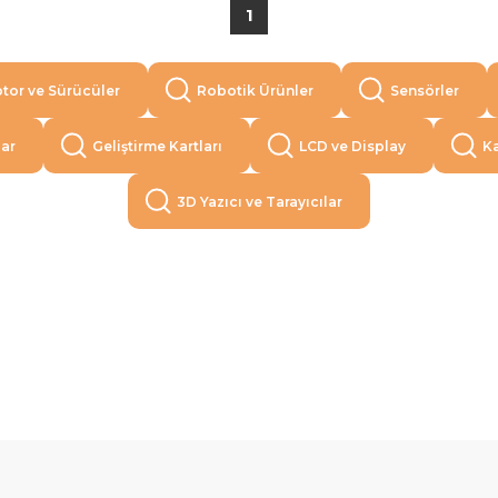
1
tor ve Sürücüler
Robotik Ürünler
Sensörler
lar
Geliştirme Kartları
LCD ve Display
Ka
3D Yazıcı ve Tarayıcılar