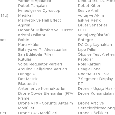
Yardımcı Aparatlar
Redüktörlü DC Moto
Robot Parçaları
Robot Kitleri
İvmeölçer ve Gyroscop
Ses ve Amfi
(IMU)
Medikal
Voltaj ve Akım
Manyetik ve Hall Effect
Işık ve Renk
Ağırlık
Diğer Sensörler
Hoparlör, Mikrofon ve Buzzer
LED
Kristal Osilator
Voltaj Regülatörü
pot
Bobin
Entegre
Kuru Aküler
DC Güç Kaynakları
Batarya ve Pil Aksesuarları
Lipo Piller
Şarj Edilebilir Piller
Ölçü ve Test Aletler
Kutular
Kablolar
Voltaj Regülatör Kartları
Röle Kartları
Arduino Geliştirme Kartları
BeagleBone
Orange Pi
NodeMCU & ESP
Dot Matrix
7 Segment Display
Bluetooth
RF
Antenler ve Konnektörler
Drone - Uçuşa Hazır
Drone Gövde Elemanları (FPV
Drone Kumandaları
Frame)
Drone VTX - Görüntü Aktarım
Drone Araç ve
Modülleri
Gereçleri/drnag.png
tleri
Drone GPS Modülleri
Drone Gözlükleri