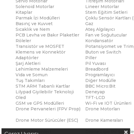
Servo Motorlar
Titreşim Motorları
Solenoid Motorlar
Lineer Motorlar
Kitaplar
Stem Eğitim Setleri
Parmak İzi Modülleri
Çoklu Sensör Kartları 
Basınç ve Kuvvet
Gaz
Sıcaklık ve Nem
Ateş Algılayıcı
PCB Levha ve Bakır Plaketler
Fan ve Soğutucular
Röleler
Kondansatör
Transistör ve MOSFET
Potansiyomet ve Trim
Klemens ve Konnektör
Buton ve Switch
Adaptörler
Piller
Şarj Aletleri
Pil Yuvası
Lehimleme Malzemeleri
Breadbord
Vida ve Somun
Programlayıcı
Tuş Takımları
Diğer Modülle
STM ARM Tabanlı Kartlar
BBC Micro:Bit
Lilypad Giyilebilir Teknoloji
Deneyap
Oled
TFT-LCD
GSM ve GPS Modülleri
Wi-Fi ve IOT Ürünleri
Drone Pervaneleri (FPV Prop)
Drone Motorları
Drone Motor Sürücüler (ESC)
Drone Kameraları
Drone Antenleri
Drone Lipo Pil Şarj Ale
Çerez Uyarısı