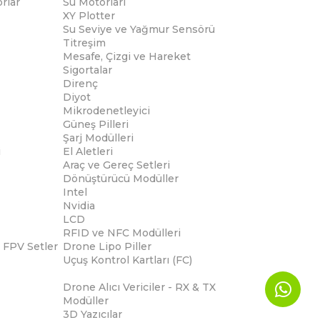
rlar
Su Motorları
XY Plotter
Su Seviye ve Yağmur Sensörü
Titreşim
Mesafe, Çizgi ve Hareket
Sigortalar
Direnç
Diyot
Mikrodenetleyici
Güneş Pilleri
Şarj Modülleri
i
El Aletleri
Araç ve Gereç Setleri
Dönüştürücü Modüller
Intel
Nvidia
LCD
RFID ve NFC Modülleri
 FPV Setler
Drone Lipo Piller
Uçuş Kontrol Kartları (FC)
Drone Alıcı Vericiler - RX & TX
Modüller
3D Yazıcılar