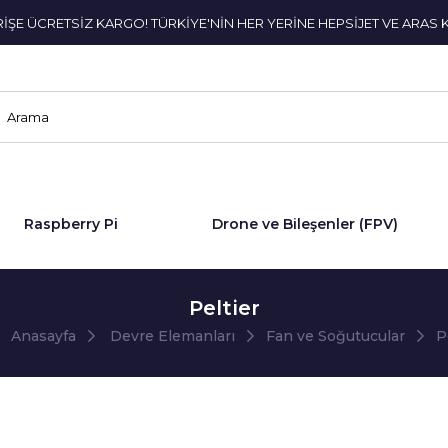
ERİŞE ÜCRETSİZ KARGO! TÜRKİYE'NİN HER YERİNE HEPSİJET VE ARAS 
Raspberry Pi
Drone ve Bileşenler (FPV)
Peltier
Anasayfa
Devre Elemanları
Fan ve Soğutucular
P