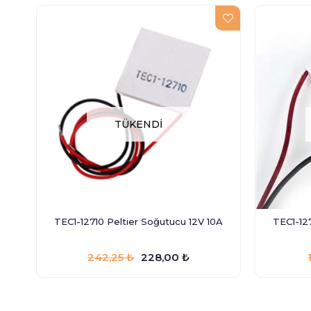
TÜKENDI
TEC1-12710 Peltier Soğutucu 12V 10A
TEC1-12
242,25 ₺
228,00 ₺