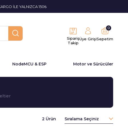
KARGO İLE YALNIZCA 150₺
0
Sipariş
Üye Girişi
Sepetim
Takip
NodeMCU & ESP
Motor ve Sürücüler
eltier
2 Ürün