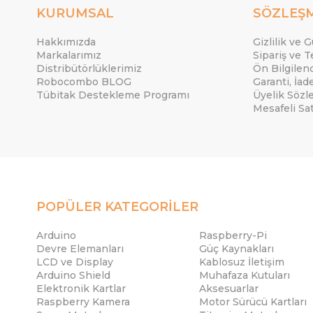
KURUMSAL
SÖZLEŞ
Hakkımızda
Gizlilik ve 
Markalarımız
Sipariş ve T
Distribütörlüklerimiz
Ön Bilgile
Robocombo BLOG
Garanti, İad
Tübitak Destekleme Programı
Üyelik Sözl
Mesafeli Sa
POPÜLER KATEGORİLER
Arduino
Raspberry-Pi
Devre Elemanları
Güç Kaynakları
LCD ve Display
Kablosuz İletişim
Arduino Shield
Muhafaza Kutuları
Elektronik Kartlar
Aksesuarlar
Raspberry Kamera
Motor Sürücü Kartları