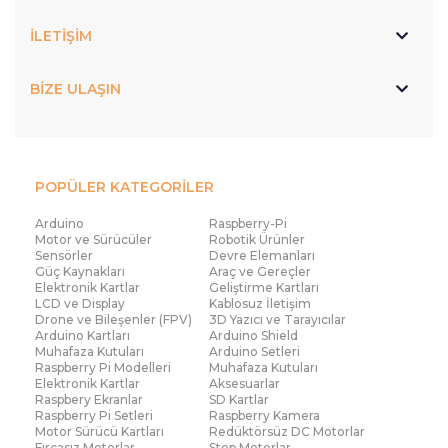
İLETİŞİM
BİZE ULAŞIN
POPÜLER KATEGORİLER
Arduino
Raspberry-Pi
Motor ve Sürücüler
Robotik Ürünler
Sensörler
Devre Elemanları
Güç Kaynakları
Araç ve Gereçler
Elektronik Kartlar
Geliştirme Kartları
LCD ve Display
Kablosuz İletişim
Drone ve Bileşenler (FPV)
3D Yazıcı ve Tarayıcılar
Arduino Kartları
Arduino Shield
Muhafaza Kutuları
Arduino Setleri
Raspberry Pi Modelleri
Muhafaza Kutuları
Elektronik Kartlar
Aksesuarlar
Raspbery Ekranlar
SD Kartlar
Raspberry Pi Setleri
Raspberry Kamera
Motor Sürücü Kartları
Redüktörsüz DC Motorlar
Fırçasız Motorlar
Step Motorlar