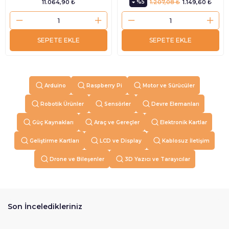
11.064,90 ₺
%5
1.207,08 ₺
1.149,60 ₺
SEPETE EKLE
SEPETE EKLE
Arduino
Raspberry Pi
Motor ve Sürücüler
Robotik Ürünler
Sensörler
Devre Elemanları
Güç Kaynakları
Araç ve Gereçler
Elektronik Kartlar
Geliştirme Kartları
LCD ve Display
Kablosuz İletişim
Drone ve Bileşenler
3D Yazıcı ve Tarayıcılar
Son İnceledikleriniz