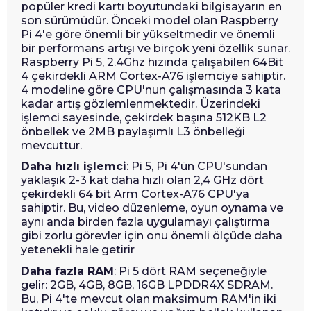
popüler kredi kartı boyutundaki bilgisayarın en
son sürümüdür. Önceki model olan Raspberry
Pi 4'e göre önemli bir yükseltmedir ve önemli
bir performans artışı ve birçok yeni özellik sunar.
Raspberry Pi 5, 2.4Ghz hızında çalışabilen 64Bit
4 çekirdekli ARM Cortex-A76 işlemciye sahiptir.
4 modeline göre CPU'nun çalışmasında 3 kata
kadar artış gözlemlenmektedir. Üzerindeki
işlemci sayesinde, çekirdek başına 512KB L2
önbellek ve 2MB paylaşımlı L3 önbelleği
mevcuttur.
Daha hızlı işlemci
: Pi 5, Pi 4'ün CPU'sundan
yaklaşık 2-3 kat daha hızlı olan 2,4 GHz dört
çekirdekli 64 bit Arm Cortex-A76 CPU'ya
sahiptir. Bu, video düzenleme, oyun oynama ve
aynı anda birden fazla uygulamayı çalıştırma
gibi zorlu görevler için onu önemli ölçüde daha
yetenekli hale getirir
Daha fazla RAM
: Pi 5 dört RAM seçeneğiyle
gelir: 2GB, 4GB, 8GB, 16GB LPDDR4X SDRAM.
Bu, Pi 4'te mevcut olan maksimum RAM'in iki