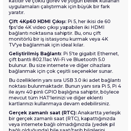
katıdır ve çoklu görev ve yoğun bellek kullanan
uygulamaları çalıştırmak için büyük bir fark
yaratır.
Çift 4Kp60 HDMI Çıkışı
: Pi 5, her ikisi de 60
fps'de 4K video çıkışı yapabilen iki HDMI
bağlantı noktasına sahiptir. Bu, onu çift
monitörlü bir iş istasyonu kurmak veya 4K
TV'ye bağlanmak için ideal kılar.
Geliştirilmiş Bağlantı
: Pi 5'te gigabit Ethernet,
çift bantlı 802.11ac Wi-Fi ve Bluetooth 5.0
bulunur. Bu size internete ve diğer cihazlara
bağlanmak için çok çeşitli seçenekler sunar.
Bu özelliklerin yanı sıra USB 3.0 iki adet bağlantı
noktası bulunmaktadır. Bunun yanı sıra Pi 5, Pi 4
ile aynı 40 pinli GPIO başlığına sahiptir, böylece
mevcut tüm HAT'lerinizi ve diğer eklenti
kartlarınızı kullanmaya devam edebilirsiniz.
Gerçek zamanlı saat (RTC):
Anakartta yerleşik
bir gerçek zamanlı saat (RTC), kapattığınızda
veya internete bağlı olmadığınızda (yedek pil
bağlı olduğunda) bile saat/tarih bilgilerini