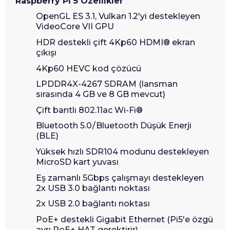
Raspberry Pi 5 Özellikler
OpenGL ES 3.1, Vulkan 1.2'yi destekleyen
VideoCore VII GPU
HDR destekli çift 4Kp60 HDMI® ekran
çıkışı
4Kp60 HEVC kod çözücü
LPDDR4X-4267 SDRAM (lansman
sırasında 4 GB ve 8 GB mevcut)
Çift bantlı 802.11ac Wi-Fi®
Bluetooth 5.0 / Bluetooth Düşük Enerji
(BLE)
Yüksek hızlı SDR104 modunu destekleyen
MicroSD kart yuvası
Eş zamanlı 5Gbps çalışmayı destekleyen
2x USB 3.0 bağlantı noktası
2x USB 2.0 bağlantı noktası
PoE+ destekli Gigabit Ethernet (Pi5'e özgü
ayrı PoE+ HAT gerektirir)