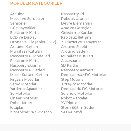
POPÜLER KATEGORİLER
Arduino
Raspberry-Pi
Motor ve Sürücüler
Robotik Ürünler
Sensörler
Devre Elemanları
Güç Kaynakları
Araç ve Gereçler
Elektronik Kartlar
Geliştirme Kartları
LCD ve Display
Kablosuz İletişim
Drone ve Bileşenler (FPV)
3D Yazıcı ve Tarayıcılar
Arduino Kartları
Arduino Shield
Muhafaza Kutuları
Arduino Setleri
Raspberry Pi Modelleri
Muhafaza Kutuları
Elektronik Kartlar
Aksesuarlar
Raspbery Ekranlar
SD Kartlar
Raspberry Pi Setleri
Raspberry Kamera
Motor Sürücü Kartları
Redüktörsüz DC Motorlar
Fırçasız Motorlar
Step Motorlar
Servo Motorlar
Titreşim Motorları
Yardımcı Aparatlar
Redüktörlü DC Motorlar
Su Motorları
Solenoid Motorlar
Lineer Motorlar
Robot Parçaları
Robot Kitleri
XY Plotter
Kitaplar
Stem Eğitim Setleri
İvmeölçer ve Gyroscop
Ses ve Amfi
Su Seviye ve Yağmur
Parmak İzi Modülleri
Sensörü
Çoklu Sensör Kartları (IMU)
Medikal
Voltaj ve Akım
Titreşim