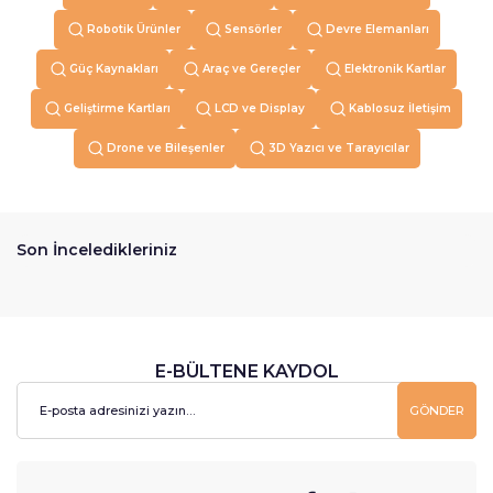
Robotik Ürünler
Sensörler
Devre Elemanları
Güç Kaynakları
Araç ve Gereçler
Elektronik Kartlar
Geliştirme Kartları
LCD ve Display
Kablosuz İletişim
Drone ve Bileşenler
3D Yazıcı ve Tarayıcılar
Son İnceledikleriniz
E-BÜLTENE KAYDOL
GÖNDER