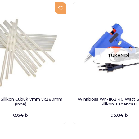
TÜKENDI
 Silikon Çubuk 7mm 7x280mm
Winnboss Wn-1162 40 Watt 
(İnce)
Silikon Tabancası
8,64 ₺
195,84 ₺