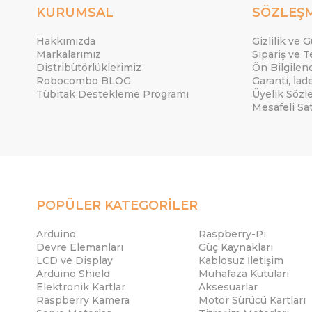
KURUMSAL
SÖZLEŞ
Hakkımızda
Gizlilik ve 
Markalarımız
Sipariş ve T
Distribütörlüklerimiz
Ön Bilgile
Robocombo BLOG
Garanti, İad
Tübitak Destekleme Programı
Üyelik Sözl
Mesafeli Sa
POPÜLER KATEGORİLER
Arduino
Raspberry-Pi
Devre Elemanları
Güç Kaynakları
LCD ve Display
Kablosuz İletişim
Arduino Shield
Muhafaza Kutuları
Elektronik Kartlar
Aksesuarlar
Raspberry Kamera
Motor Sürücü Kartları