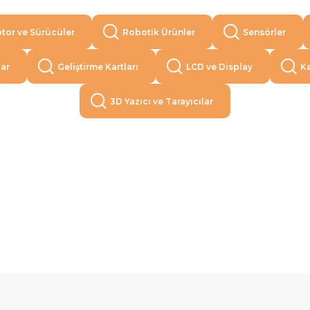
tor ve Sürücüler
Robotik Ürünler
Sensörler
lar
Geliştirme Kartları
LCD ve Display
Ka
3D Yazıcı ve Tarayıcılar