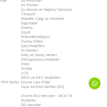
rlar
Su Motorları
XY Plotter
Su Seviye ve Yağmur Sensörü
Titreşim
Mesafe, Çizgi ve Hareket
Sigortalar
Direnç
Diyot
Mikrodenetleyici
Güneş Pilleri
Şarj Modülleri
i
El Aletleri
Araç ve Gereç Setleri
Dönüştürücü Modüller
Intel
Nvidia
LCD
RFID ve NFC Modülleri
 FPV Setler
Drone Lipo Piller
Uçuş Kontrol Kartları (FC)
Drone Alıcı Vericiler - RX & TX
Modüller
3D Yazıcılar