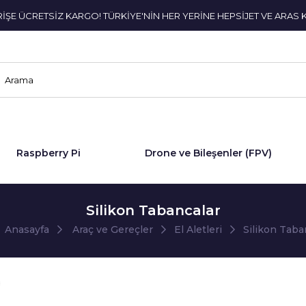
ERİŞE ÜCRETSİZ KARGO! TÜRKİYE'NİN HER YERİNE HEPSİJET VE ARAS 
Raspberry Pi
Drone ve Bileşenler (FPV)
Silikon Tabancalar
Anasayfa
Araç ve Gereçler
El Aletleri
Silikon Taba