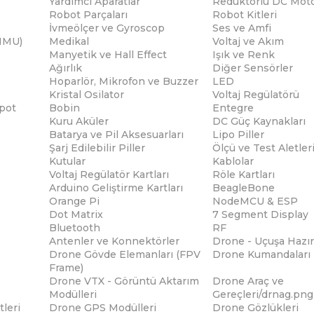
Yardımcı Aparatlar
Redüktörlü DC Moto
Robot Parçaları
Robot Kitleri
İvmeölçer ve Gyroscop
Ses ve Amfi
(IMU)
Medikal
Voltaj ve Akım
Manyetik ve Hall Effect
Işık ve Renk
Ağırlık
Diğer Sensörler
Hoparlör, Mikrofon ve Buzzer
LED
Kristal Osilator
Voltaj Regülatörü
pot
Bobin
Entegre
Kuru Aküler
DC Güç Kaynakları
Batarya ve Pil Aksesuarları
Lipo Piller
Şarj Edilebilir Piller
Ölçü ve Test Aletler
Kutular
Kablolar
Voltaj Regülatör Kartları
Röle Kartları
Arduino Geliştirme Kartları
BeagleBone
Orange Pi
NodeMCU & ESP
Dot Matrix
7 Segment Display
Bluetooth
RF
Antenler ve Konnektörler
Drone - Uçuşa Hazır
Drone Gövde Elemanları (FPV
Drone Kumandaları
Frame)
Drone VTX - Görüntü Aktarım
Drone Araç ve
Modülleri
Gereçleri/drnag.png
tleri
Drone GPS Modülleri
Drone Gözlükleri