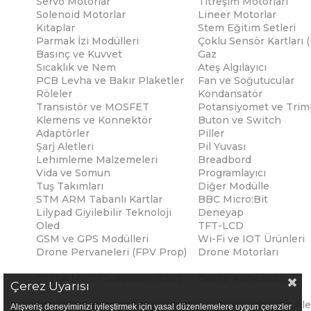
Servo Motorlar
Titreşim Motorları
Solenoid Motorlar
Lineer Motorlar
Kitaplar
Stem Eğitim Setleri
Parmak İzi Modülleri
Çoklu Sensör Kartları 
Basınç ve Kuvvet
Gaz
Sıcaklık ve Nem
Ateş Algılayıcı
PCB Levha ve Bakır Plaketler
Fan ve Soğutucular
Röleler
Kondansatör
Transistör ve MOSFET
Potansiyomet ve Trim
Klemens ve Konnektör
Buton ve Switch
Adaptörler
Piller
Şarj Aletleri
Pil Yuvası
Lehimleme Malzemeleri
Breadbord
Vida ve Somun
Programlayıcı
Tuş Takımları
Diğer Modülle
STM ARM Tabanlı Kartlar
BBC Micro:Bit
Lilypad Giyilebilir Teknoloji
Deneyap
Oled
TFT-LCD
GSM ve GPS Modülleri
Wi-Fi ve IOT Ürünleri
Drone Pervaneleri (FPV Prop)
Drone Motorları
Drone Motor Sürücüler (ESC)
Drone Kameraları
Çerez Uyarısı
Drone Antenleri
Drone Lipo Pil Şarj Ale
Alışveriş deneyiminizi iyileştirmek için yasal düzenlemelere uygun çerezler