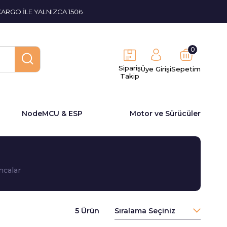
KARGO İLE YALNIZCA 150₺
0
Sipariş
Üye Girişi
Sepetim
Takip
NodeMCU & ESP
Motor ve Sürücüler
ncalar
5 Ürün