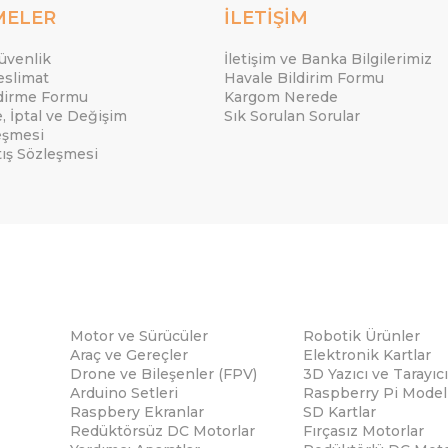
MELER
İLETİŞİM
Güvenlik
İletişim ve Banka Bilgilerimiz
eslimat
Havale Bildirim Formu
ndirme Formu
Kargom Nerede
e, İptal ve Değişim
Sık Sorulan Sorular
eşmesi
tış Sözleşmesi
Motor ve Sürücüler
Robotik Ürünler
Araç ve Gereçler
Elektronik Kartlar
Drone ve Bileşenler (FPV)
3D Yazıcı ve Tarayıcı
Arduino Setleri
Raspberry Pi Modell
Raspbery Ekranlar
SD Kartlar
Redüktörsüz DC Motorlar
Fırçasız Motorlar