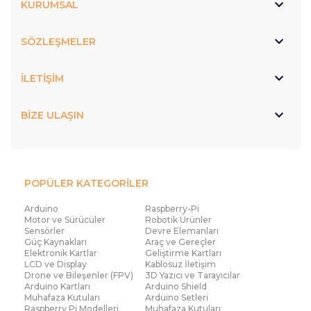
KURUMSAL
SÖZLEŞMELER
İLETİŞİM
BİZE ULAŞIN
POPÜLER KATEGORİLER
Arduino
Raspberry-Pi
Motor ve Sürücüler
Robotik Ürünler
Sensörler
Devre Elemanları
Güç Kaynakları
Araç ve Gereçler
Elektronik Kartlar
Geliştirme Kartları
LCD ve Display
Kablosuz İletişim
Drone ve Bileşenler (FPV)
3D Yazıcı ve Tarayıcılar
Arduino Kartları
Arduino Shield
Muhafaza Kutuları
Arduino Setleri
Raspberry Pi Modelleri
Muhafaza Kutuları