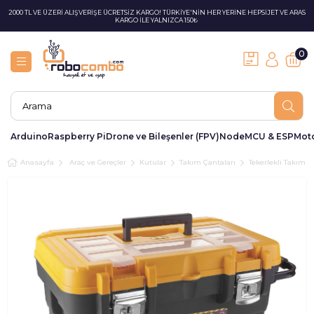
2000 TL VE ÜZERİ ALIŞVERİŞE ÜCRETSİZ KARGO! TÜRKİYE'NİN HER YERİNE HEPSİJET VE ARAS
KARGO İLE YALNIZCA 150₺
0
Arduino
Raspberry Pi
Drone ve Bileşenler (FPV)
NodeMCU & ESP
Moto
Anasayfa
Araç ve Gereçler
Kutular
Takım Çantaları
Tekerlekli Takım Ç