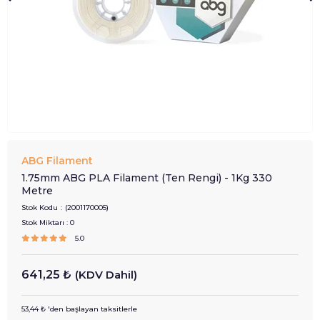
ABG Filament
1.75mm ABG PLA Filament (Ten Rengi) - 1Kg 330
Metre
Stok Kodu
(2001170005)
Stok Miktarı
:
0
5.0
641,25 ₺
(KDV Dahil)
53,44 ₺
'den başlayan taksitlerle