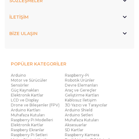
SÖZLEŞMELER
İLETİŞİM
BİZE ULAŞIN
POPÜLER KATEGORİLER
Arduino
Raspberry-Pi
Motor ve Sürücüler
Robotik Ürünler
Sensörler
Devre Elemanları
Güç Kaynakları
Araç ve Gereçler
Elektronik Kartlar
Geliştirme Kartları
LCD ve Display
Kablosuz İletişim
Drone ve Bileşenler (FPV)
3D Yazıcı ve Tarayıcılar
Arduino Kartları
Arduino Shield
Muhafaza Kutuları
Arduino Setleri
Raspberry Pi Modelleri
Muhafaza Kutuları
Elektronik Kartlar
Aksesuarlar
Raspbery Ekranlar
SD Kartlar
Raspberry Pi Setleri
Raspberry Kamera