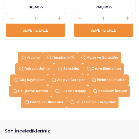
86,40 ₺
748,80 ₺
SEPETE EKLE
SEPETE EKLE
Arduino
Raspberry Pi
Motor ve Sürücüler
Robotik Ürünler
Sensörler
Devre Elemanları
Güç Kaynakları
Araç ve Gereçler
Elektronik Kartlar
Geliştirme Kartları
LCD ve Display
Kablosuz İletişim
Drone ve Bileşenler
3D Yazıcı ve Tarayıcılar
Son İnceledikleriniz