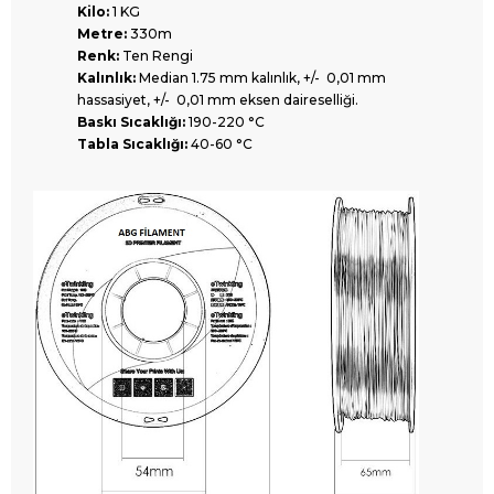
Kilo:
1 KG
Metre:
330m
Renk:
Ten Rengi
Kalınlık:
Median 1.75 mm kalınlık, +/- 0,01 mm
hassasiyet, +/- 0,01 mm eksen daireselliği.
Baskı Sıcaklığı:
190-220 °C
Tabla Sıcaklığı:
40-60 °C