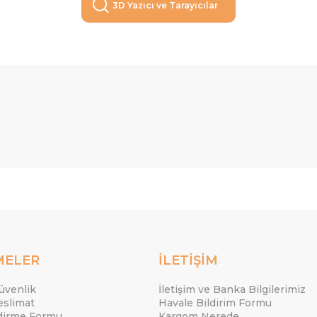
3D Yazıcı ve Tarayıcılar
MELER
İLETİŞİM
Güvenlik
İletişim ve Banka Bilgilerimiz
eslimat
Havale Bildirim Formu
ndirme Formu
Kargom Nerede