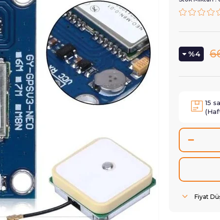
6
4
15
s
(Haf
Fiyat D