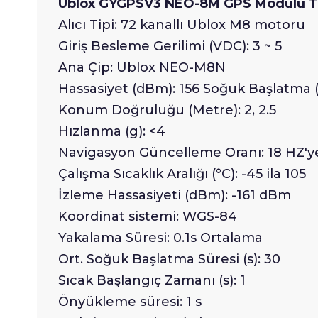
Ublox GYGPSV3 NEO-8M GPS Modülü Tek
Alıcı Tipi: 72 kanallı Ublox M8 motoru
Giriş Besleme Gerilimi (VDC): 3 ~ 5
Ana Çip: Ublox NEO-M8N
Hassasiyet (dBm): 156 Soğuk Başlatma 
Konum Doğruluğu (Metre): 2, 2.5
Hızlanma (g): <4
Navigasyon Güncelleme Oranı: 18 HZ'y
Çalışma Sıcaklık Aralığı (°C): -45 ila 105
İzleme Hassasiyeti (dBm): -161 dBm
Koordinat sistemi: WGS-84
Yakalama Süresi: 0.1s Ortalama
Ort. Soğuk Başlatma Süresi (s): 30
Sıcak Başlangıç ​​Zamanı (s): 1
Önyükleme süresi: 1 s