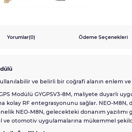
Yorumlar
(0)
Ödeme Seçenekleri
dülü
ullanılabilir ve belirli bir coğrafi alanın enlem v
GPS Modülü GYGPSV3-8M, maliyete duyarlı uygula
ha kolay RF entegrasyonunu sağlar. NEO-M8N, d
elik NEO-M8N, gelecekteki donanım yazılımı gü
yel ve otomotiv uygulamalarına mükemmel şekild