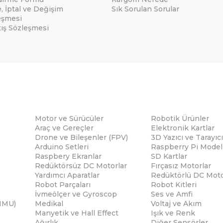
e, İptal ve Değişim
Sık Sorulan Sorular
eşmesi
tış Sözleşmesi
Motor ve Sürücüler
Robotik Ürünler
Araç ve Gereçler
Elektronik Kartlar
Drone ve Bileşenler (FPV)
3D Yazıcı ve Tarayıcı
Arduino Setleri
Raspberry Pi Modell
Raspbery Ekranlar
SD Kartlar
Redüktörsüz DC Motorlar
Fırçasız Motorlar
Yardımcı Aparatlar
Redüktörlü DC Moto
Robot Parçaları
Robot Kitleri
İvmeölçer ve Gyroscop
Ses ve Amfi
(IMU)
Medikal
Voltaj ve Akım
Manyetik ve Hall Effect
Işık ve Renk
Ağırlık
Diğer Sensörler