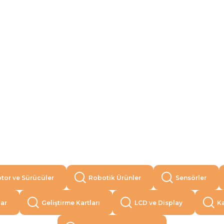
tor ve Sürücüler
Robotik Ürünler
Sensörler
lar
Geliştirme Kartları
LCD ve Display
Ka