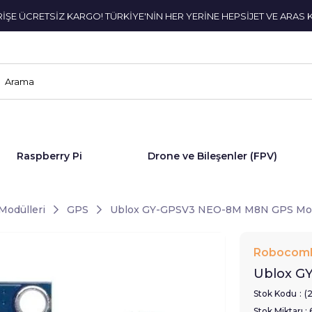
ERİŞE ÜCRETSİZ KARGO! TÜRKİYE'NİN HER YERİNE HEPSİJET VE ARAS 
Raspberry Pi
Drone ve Bileşenler (FPV)
Modülleri
GPS
Ublox GY-GPSV3 NEO-8M M8N GPS Mo
Robocom
Ublox G
Stok Kodu
(
Stok Miktarı
: