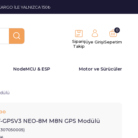
KARGO İLE YALNIZCA 150₺
0
Sipariş
Üye Girişi
Sepetim
Takip
NodeMCU & ESP
Motor ve Sürücüler
dülü
bo
Y-GPSV3 NEO-8M M8N GPS Modülü
2307050005)
66