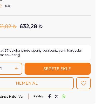
0.0
61,02 ₺
632,28 ₺
aat
37
dakika içinde sipariş verirseniz
yarın
kargoda!
tasonu hariç)
Paylaş
üşünce Haber Ver