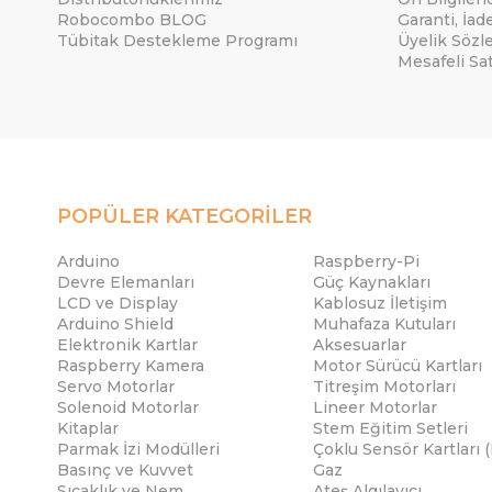
Robocombo BLOG
Garanti, İad
Tübitak Destekleme Programı
Üyelik Sözl
Mesafeli Sa
POPÜLER KATEGORİLER
Arduino
Raspberry-Pi
Devre Elemanları
Güç Kaynakları
LCD ve Display
Kablosuz İletişim
Arduino Shield
Muhafaza Kutuları
Elektronik Kartlar
Aksesuarlar
Raspberry Kamera
Motor Sürücü Kartları
Servo Motorlar
Titreşim Motorları
Solenoid Motorlar
Lineer Motorlar
Kitaplar
Stem Eğitim Setleri
Parmak İzi Modülleri
Çoklu Sensör Kartları 
Basınç ve Kuvvet
Gaz
Sıcaklık ve Nem
Ateş Algılayıcı