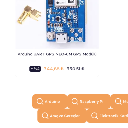
Arduino UART GPS NEO-6M GPS Modülü
344,88 ₺
330,51 ₺
%4
Arduino
Raspberry Pi
Mo
Araç ve Gereçler
Elektronik Kart