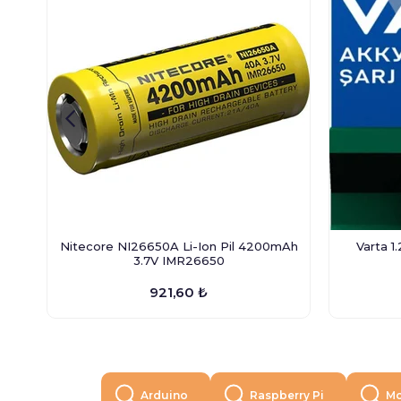
Nitecore NI26650A Li-Ion Pil 4200mAh
Varta 1
3.7V IMR26650
921,60 ₺
Arduino
Raspberry Pi
Mo