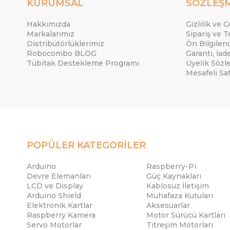
KURUMSAL
SÖZLEŞ
Hakkımızda
Gizlilik ve 
Markalarımız
Sipariş ve T
Distribütörlüklerimiz
Ön Bilgile
Robocombo BLOG
Garanti, İad
Tübitak Destekleme Programı
Üyelik Sözl
Mesafeli Sa
POPÜLER KATEGORİLER
Arduino
Raspberry-Pi
Devre Elemanları
Güç Kaynakları
LCD ve Display
Kablosuz İletişim
Arduino Shield
Muhafaza Kutuları
Elektronik Kartlar
Aksesuarlar
Raspberry Kamera
Motor Sürücü Kartları
Servo Motorlar
Titreşim Motorları