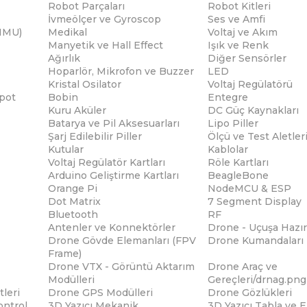
Robot Parçaları
Robot Kitleri
İvmeölçer ve Gyroscop
Ses ve Amfi
(IMU)
Medikal
Voltaj ve Akım
Manyetik ve Hall Effect
Işık ve Renk
Ağırlık
Diğer Sensörler
Hoparlör, Mikrofon ve Buzzer
LED
Kristal Osilator
Voltaj Regülatörü
pot
Bobin
Entegre
Kuru Aküler
DC Güç Kaynakları
Batarya ve Pil Aksesuarları
Lipo Piller
Şarj Edilebilir Piller
Ölçü ve Test Aletler
Kutular
Kablolar
Voltaj Regülatör Kartları
Röle Kartları
Arduino Geliştirme Kartları
BeagleBone
Orange Pi
NodeMCU & ESP
Dot Matrix
7 Segment Display
Bluetooth
RF
Antenler ve Konnektörler
Drone - Uçuşa Hazır
Drone Gövde Elemanları (FPV
Drone Kumandaları
Frame)
Drone VTX - Görüntü Aktarım
Drone Araç ve
Modülleri
Gereçleri/drnag.png
tleri
Drone GPS Modülleri
Drone Gözlükleri
ontrol
3D Yazıcı Mekanik
3D Yazıcı Tabla ve 