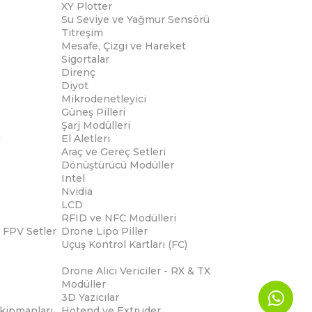
XY Plotter
Su Seviye ve Yağmur Sensörü
Titreşim
Mesafe, Çizgi ve Hareket
Sigortalar
Direnç
Diyot
Mikrodenetleyici
Güneş Pilleri
Şarj Modülleri
i
El Aletleri
Araç ve Gereç Setleri
Dönüştürücü Modüller
Intel
Nvidia
LCD
RFID ve NFC Modülleri
 FPV Setler
Drone Lipo Piller
Uçuş Kontrol Kartları (FC)
Drone Alıcı Vericiler - RX & TX
Modüller
3D Yazıcılar
Ekipmanları
Hotend ve Extruder