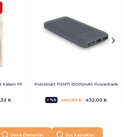
 Kalem Pil
Polosmart PSM71 10000mAh Powerbank
Pow
,32 ₺
460,80 ₺
432,00 ₺
%6
Devre Elemanları
Güç Kaynakları