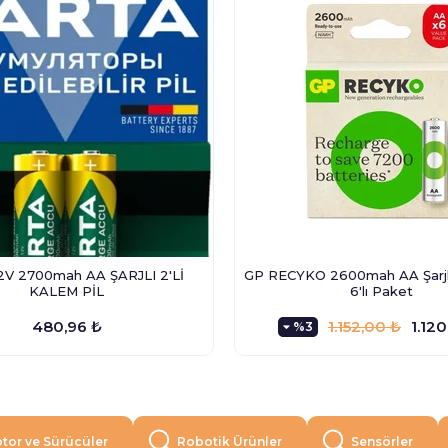
.2V 2700mah AA ŞARJLI 2'Lİ
GP RECYKO 2600mah AA Şarjlı
KALEM PİL
6'lı Paket
480,96 ₺
1.152,00 ₺
1.120
%3
tor ve Sürücüler
Robotik Ürünler
Sensörler