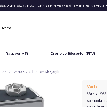
ERİŞE ÜCRETSİZ KARGO! TÜRKİYE'NİN HER YERİNE HEPSİJET VE ARAS 
Raspberry Pi
Drone ve Bileşenler (FPV)
iller
Varta 9V Pil 200mAh Şarjlı
Varta
Varta 9V 
Stok Kodu
(
Stok Miktarı
: