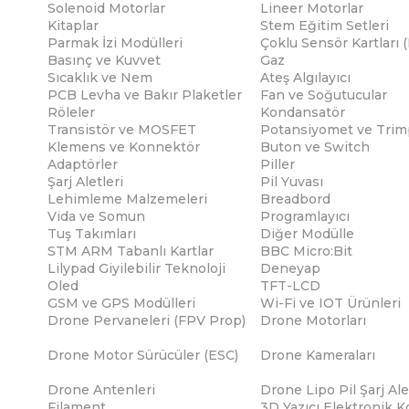
Solenoid Motorlar
Lineer Motorlar
Kitaplar
Stem Eğitim Setleri
Parmak İzi Modülleri
Çoklu Sensör Kartları 
Basınç ve Kuvvet
Gaz
Sıcaklık ve Nem
Ateş Algılayıcı
PCB Levha ve Bakır Plaketler
Fan ve Soğutucular
Röleler
Kondansatör
Transistör ve MOSFET
Potansiyomet ve Trim
Klemens ve Konnektör
Buton ve Switch
Adaptörler
Piller
Şarj Aletleri
Pil Yuvası
Lehimleme Malzemeleri
Breadbord
Vida ve Somun
Programlayıcı
Tuş Takımları
Diğer Modülle
STM ARM Tabanlı Kartlar
BBC Micro:Bit
Lilypad Giyilebilir Teknoloji
Deneyap
Oled
TFT-LCD
GSM ve GPS Modülleri
Wi-Fi ve IOT Ürünleri
Drone Pervaneleri (FPV Prop)
Drone Motorları
Drone Motor Sürücüler (ESC)
Drone Kameraları
Drone Antenleri
Drone Lipo Pil Şarj Ale
Filament
3D Yazıcı Elektronik K