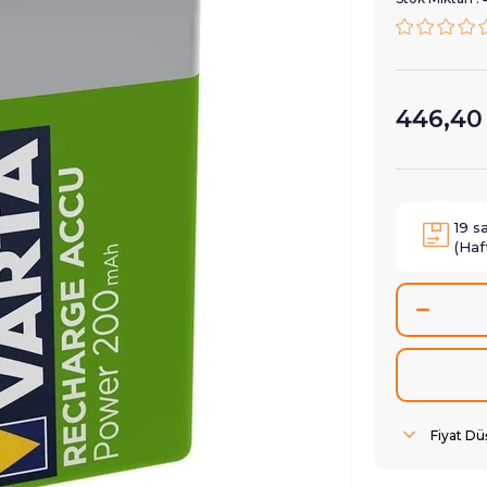
446,40
19
s
(Haf
Fiyat D