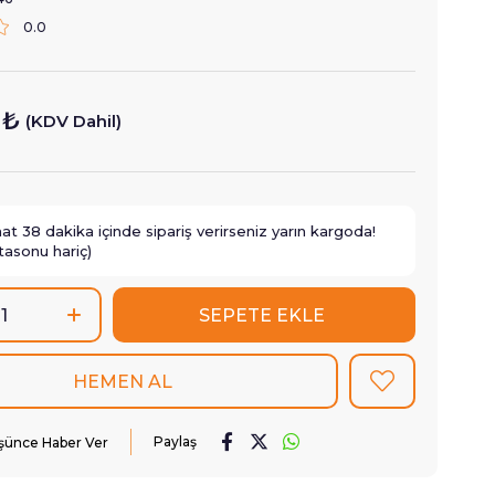
0.0
 ₺
(KDV Dahil)
aat
38
dakika içinde sipariş verirseniz
yarın
kargoda!
tasonu hariç)
Paylaş
üşünce Haber Ver