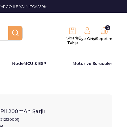
KARGO İLE YALNIZCA 150₺
0
Sipariş
Üye Girişi
Sepetim
Takip
NodeMCU & ESP
Motor ve Sürücüler
Pil 200mAh Şarjlı
2212120001)
46