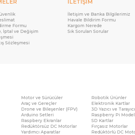
MELER
İLETİŞİM
Güvenlik
İletişim ve Banka Bilgilerimiz
eslimat
Havale Bildirim Formu
ndirme Formu
Kargom Nerede
e, İptal ve Değişim
Sık Sorulan Sorular
eşmesi
tış Sözleşmesi
Motor ve Sürücüler
Robotik Ürünler
Araç ve Gereçler
Elektronik Kartlar
Drone ve Bileşenler (FPV)
3D Yazıcı ve Tarayıcı
Arduino Setleri
Raspberry Pi Modell
Raspbery Ekranlar
SD Kartlar
Redüktörsüz DC Motorlar
Fırçasız Motorlar
Yardımcı Aparatlar
Redüktörlü DC Moto