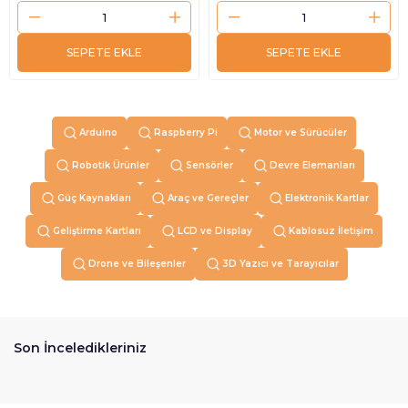
SEPETE EKLE
SEPETE EKLE
Arduino
Raspberry Pi
Motor ve Sürücüler
Robotik Ürünler
Sensörler
Devre Elemanları
Güç Kaynakları
Araç ve Gereçler
Elektronik Kartlar
Geliştirme Kartları
LCD ve Display
Kablosuz İletişim
Drone ve Bileşenler
3D Yazıcı ve Tarayıcılar
Son İnceledikleriniz