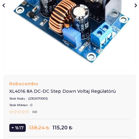
Robocombo
XL4016 8A DC-DC Step Down Voltaj Regülatörü
Stok Kodu
(2302070001)
Stok Miktarı
:
0
0.0
138,24 ₺
115,20 ₺
17