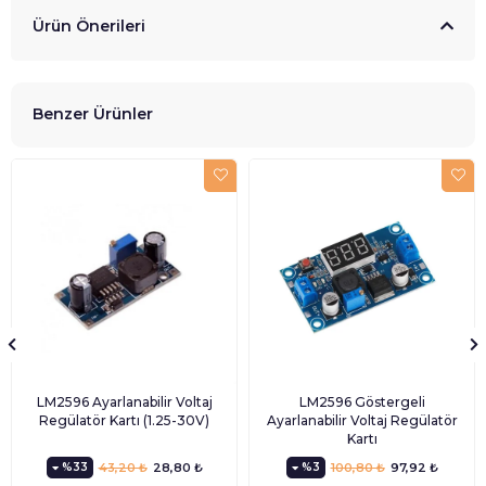
Ürün Önerileri
Benzer Ürünler
LM2596 Ayarlanabilir Voltaj
LM2596 Göstergeli
Regülatör Kartı (1.25-30V)
Ayarlanabilir Voltaj Regülatör
Kartı
%33
43,20 ₺
28,80 ₺
%3
100,80 ₺
97,92 ₺