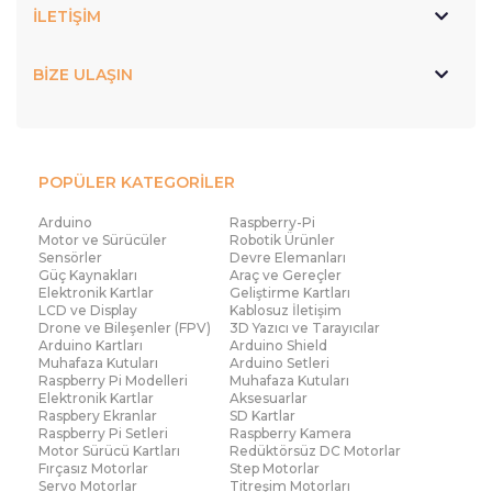
İLETİŞİM
BİZE ULAŞIN
POPÜLER KATEGORİLER
Arduino
Raspberry-Pi
Motor ve Sürücüler
Robotik Ürünler
Sensörler
Devre Elemanları
Güç Kaynakları
Araç ve Gereçler
Elektronik Kartlar
Geliştirme Kartları
LCD ve Display
Kablosuz İletişim
Drone ve Bileşenler (FPV)
3D Yazıcı ve Tarayıcılar
Arduino Kartları
Arduino Shield
Muhafaza Kutuları
Arduino Setleri
Raspberry Pi Modelleri
Muhafaza Kutuları
Elektronik Kartlar
Aksesuarlar
Raspbery Ekranlar
SD Kartlar
Raspberry Pi Setleri
Raspberry Kamera
Motor Sürücü Kartları
Redüktörsüz DC Motorlar
Fırçasız Motorlar
Step Motorlar
Servo Motorlar
Titreşim Motorları