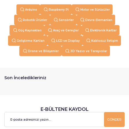
Arduino
Raspberry Pi
Motor ve Sürücüler
Robotik Ürünler
Sensörler
Devre Elemanları
Güç Kaynakları
Araç ve Gereçler
Elektronik Kartlar
Geliştirme Kartları
LCD ve Display
Kablosuz İletişim
Drone ve Bileşenler
3D Yazıcı ve Tarayıcılar
Son İnceledikleriniz
E-BÜLTENE KAYDOL
GÖNDER