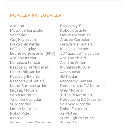
POPÜLER KATEGORİLER
Arduino
Raspberry-Pi
Motor ve Sürücüler
Robotik Ürünler
Sensörler
Devre Elemanları
Güç Kaynakları
Araç ve Gereçler
Elektronik Kartlar
Geliştirme Kartları
LCD ve Display
Kablosuz İletişim
Drone ve Bileşenler (FPV)
3D Yazıcı ve Tarayıcılar
Arduino Kartları
Arduino Shield
Muhafaza Kutuları
Arduino Setleri
Raspberry Pi Modelleri
Muhafaza Kutuları
Elektronik Kartlar
Aksesuarlar
Raspbery Ekranlar
SD Kartlar
Raspberry Pi Setleri
Raspberry Kamera
Motor Sürücü Kartları
Redüktörsüz DC Motorlar
Fırçasız Motorlar
Step Motorlar
Servo Motorlar
Titreşim Motorları
Yardımcı Aparatlar
Redüktörlü DC Motorlar
Su Motorları
Solenoid Motorlar
Lineer Motorlar
Robot Parçaları
Robot Kitleri
XY Plotter
Kitaplar
Stem Eğitim Setleri
İvmeölçer ve Gyroscop
Ses ve Amfi
Su Seviye ve Yağmur
Parmak İzi Modülleri