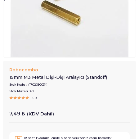
Robocombo
15mm M3 Metal Dişi-Dişi Aralayıcı (Standoff)
Stok Kodu
(1702090034)
Stok Miktarı
:
69
5.0
7,49 ₺
(KDV Dahil)
18
saat
13
dakika içinde sipariş verirseniz
yarın
kargoda!