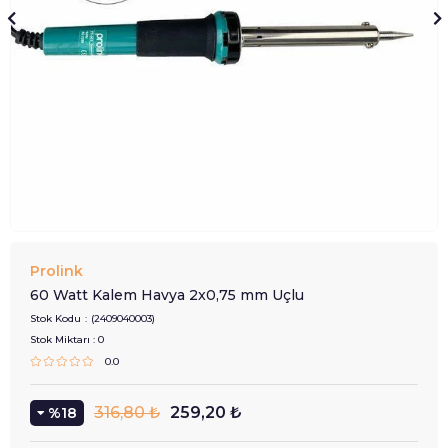
Prolink
60 Watt Kalem Havya 2x0,75 mm Uçlu
Stok Kodu
(2409040003)
Stok Miktarı
:
0
0.0
316,80 ₺
259,20 ₺
18