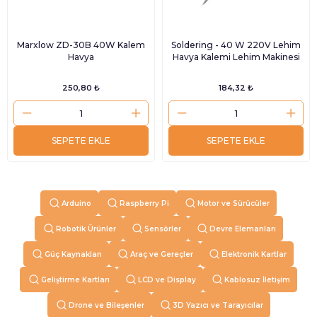
Marxlow ZD-30B 40W Kalem
Soldering - 40 W 220V Lehim
Havya
Havya Kalemi Lehim Makinesi
250,80 ₺
184,32 ₺
SEPETE EKLE
SEPETE EKLE
Arduino
Raspberry Pi
Motor ve Sürücüler
Robotik Ürünler
Sensörler
Devre Elemanları
Güç Kaynakları
Araç ve Gereçler
Elektronik Kartlar
Geliştirme Kartları
LCD ve Display
Kablosuz İletişim
Drone ve Bileşenler
3D Yazıcı ve Tarayıcılar