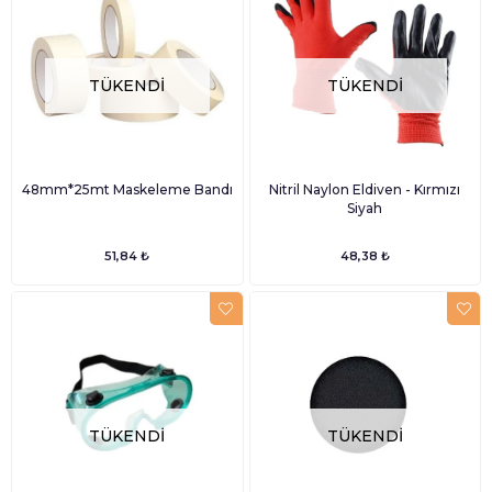
TÜKENDI
TÜKENDI
48mm*25mt Maskeleme Bandı
Nitril Naylon Eldiven - Kırmızı
Siyah
51,84 ₺
48,38 ₺
TÜKENDI
TÜKENDI