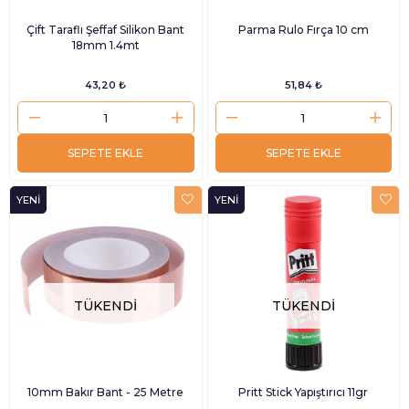
Çift Taraflı Şeffaf Silikon Bant
Parma Rulo Fırça 10 cm
18mm 1.4mt
43,20 ₺
51,84 ₺
SEPETE EKLE
SEPETE EKLE
YENI
YENI
ÜRÜN
ÜRÜN
TÜKENDI
TÜKENDI
10mm Bakır Bant - 25 Metre
Pritt Stick Yapıştırıcı 11gr