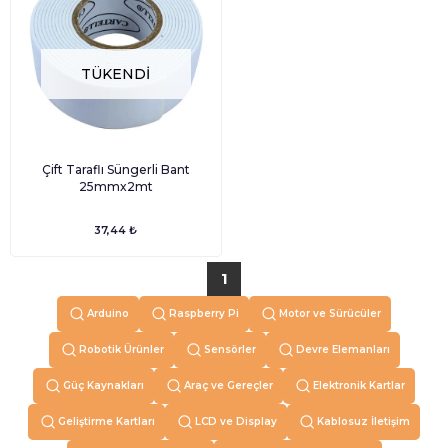
TÜKENDI
Çift Taraflı Süngerli Bant
25mmx2mt
37,44 ₺
1
Arduino
Raspberry Pi
Motor ve Sürücüler
Robotik Ürünler
Sensörler
Devre Elemanları
Güç Kaynakları
Araç ve Gereçler
Elektronik Kartlar
Geliştirme Kartları
LCD ve Display
Kablosuz İletişim