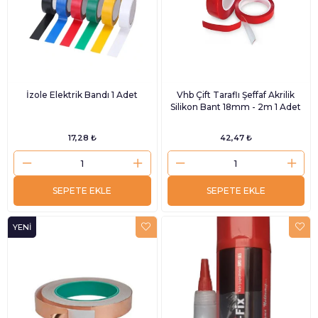
İzole Elektrik Bandı 1 Adet
Vhb Çift Taraflı Şeffaf Akrilik
Silikon Bant 18mm - 2m 1 Adet
17,28 ₺
42,47 ₺
SEPETE EKLE
SEPETE EKLE
YENI
ÜRÜN