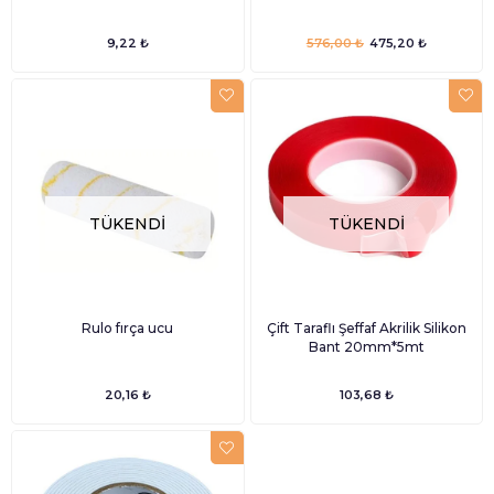
9,22 ₺
576,00 ₺
475,20 ₺
TÜKENDI
TÜKENDI
Rulo fırça ucu
Çift Taraflı Şeffaf Akrilik Silikon
Bant 20mm*5mt
20,16 ₺
103,68 ₺