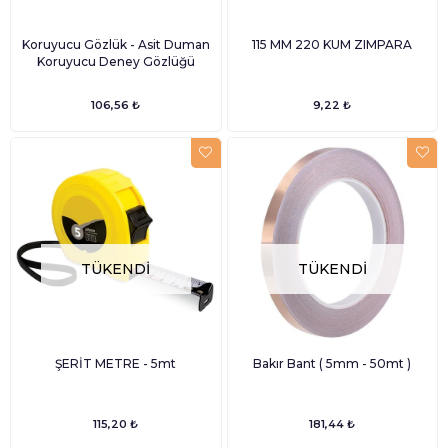
Koruyucu Gözlük - Asit Duman
115 MM 220 KUM ZIMPARA
Koruyucu Deney Gözlüğü
106,56 ₺
9,22 ₺
TÜKENDI
TÜKENDI
ŞERİT METRE - 5mt
Bakır Bant ( 5mm - 50mt )
115,20 ₺
181,44 ₺