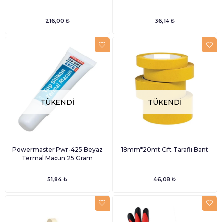
216,00 ₺
36,14 ₺
TÜKENDI
TÜKENDI
Powermaster Pwr-425 Beyaz
18mm*20mt Cıft Taraflı Bant
Termal Macun 25 Gram
51,84 ₺
46,08 ₺