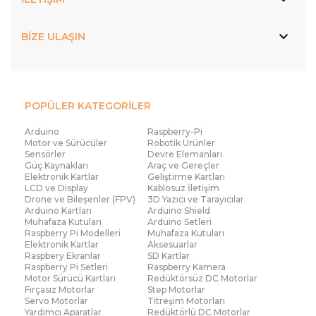
BİZE ULAŞIN
POPÜLER KATEGORİLER
Arduino
Raspberry-Pi
Motor ve Sürücüler
Robotik Ürünler
Sensörler
Devre Elemanları
Güç Kaynakları
Araç ve Gereçler
Elektronik Kartlar
Geliştirme Kartları
LCD ve Display
Kablosuz İletişim
Drone ve Bileşenler (FPV)
3D Yazıcı ve Tarayıcılar
Arduino Kartları
Arduino Shield
Muhafaza Kutuları
Arduino Setleri
Raspberry Pi Modelleri
Muhafaza Kutuları
Elektronik Kartlar
Aksesuarlar
Raspbery Ekranlar
SD Kartlar
Raspberry Pi Setleri
Raspberry Kamera
Motor Sürücü Kartları
Redüktörsüz DC Motorlar
Fırçasız Motorlar
Step Motorlar
Servo Motorlar
Titreşim Motorları
Yardımcı Aparatlar
Redüktörlü DC Motorlar