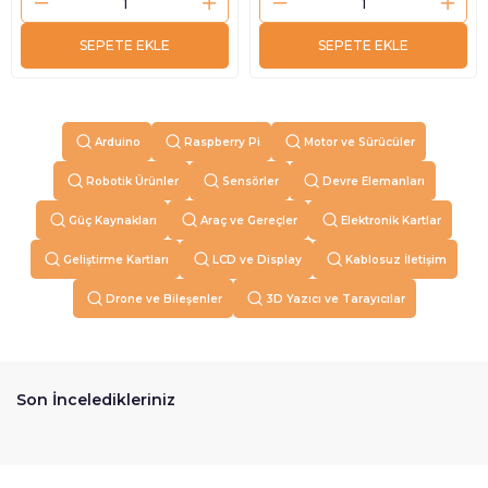
SEPETE EKLE
SEPETE EKLE
Arduino
Raspberry Pi
Motor ve Sürücüler
Robotik Ürünler
Sensörler
Devre Elemanları
Güç Kaynakları
Araç ve Gereçler
Elektronik Kartlar
Geliştirme Kartları
LCD ve Display
Kablosuz İletişim
Drone ve Bileşenler
3D Yazıcı ve Tarayıcılar
Son İnceledikleriniz