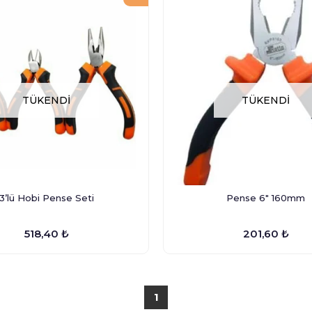
TÜKENDI
TÜKENDI
3’lü Hobi Pense Seti
Pense 6" 160mm
518,40 ₺
201,60 ₺
1