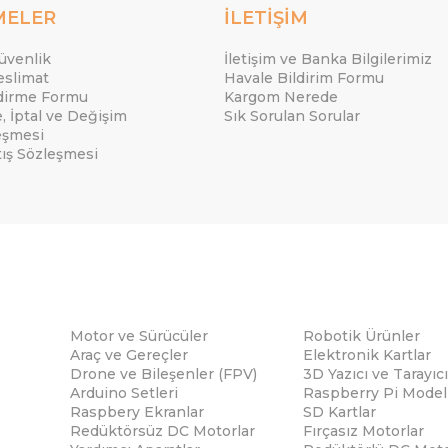
MELER
İLETİŞİM
Güvenlik
İletişim ve Banka Bilgilerimiz
eslimat
Havale Bildirim Formu
ndirme Formu
Kargom Nerede
e, İptal ve Değişim
Sık Sorulan Sorular
eşmesi
tış Sözleşmesi
Motor ve Sürücüler
Robotik Ürünler
Araç ve Gereçler
Elektronik Kartlar
Drone ve Bileşenler (FPV)
3D Yazıcı ve Tarayıcı
Arduino Setleri
Raspberry Pi Modell
Raspbery Ekranlar
SD Kartlar
Redüktörsüz DC Motorlar
Fırçasız Motorlar