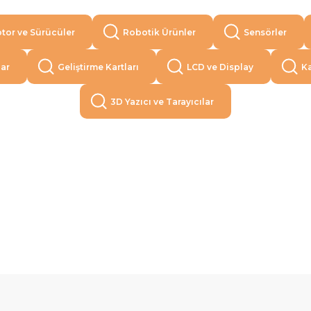
tor ve Sürücüler
Robotik Ürünler
Sensörler
lar
Geliştirme Kartları
LCD ve Display
Ka
3D Yazıcı ve Tarayıcılar