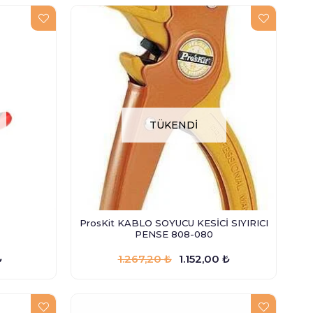
TÜKENDI
ProsKit KABLO SOYUCU KESİCİ SIYIRICI
PENSE 808-080
₺
1.267,20 ₺
1.152,00 ₺