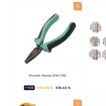
ProsKit Pense (PM-731)
576,00 ₺
518,40 ₺
%10