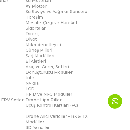
rlar
Su Motorları
XY Plotter
Su Seviye ve Yağmur Sensörü
Titreşim
Mesafe, Çizgi ve Hareket
Sigortalar
Direnç
Diyot
Mikrodenetleyici
Güneş Pilleri
Şarj Modülleri
i
El Aletleri
Araç ve Gereç Setleri
Dönüştürücü Modüller
Intel
Nvidia
LCD
RFID ve NFC Modülleri
 FPV Setler
Drone Lipo Piller
Uçuş Kontrol Kartları (FC)
Drone Alıcı Vericiler - RX & TX
Modüller
3D Yazıcılar