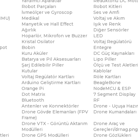
Yardımcı Aparatlar
Redüktörlü DC Moto
Robot Parçaları
Robot Kitleri
İvmeölçer ve Gyroscop
Ses ve Amfi
(IMU)
Medikal
Voltaj ve Akım
Manyetik ve Hall Effect
Işık ve Renk
Ağırlık
Diğer Sensörler
Hoparlör, Mikrofon ve Buzzer
LED
Kristal Osilator
Voltaj Regülatörü
pot
Bobin
Entegre
Kuru Aküler
DC Güç Kaynakları
Batarya ve Pil Aksesuarları
Lipo Piller
Şarj Edilebilir Piller
Ölçü ve Test Aletler
Kutular
Kablolar
Voltaj Regülatör Kartları
Röle Kartları
Arduino Geliştirme Kartları
BeagleBone
Orange Pi
NodeMCU & ESP
Dot Matrix
7 Segment Display
Bluetooth
RF
Antenler ve Konnektörler
Drone - Uçuşa Hazır
Drone Gövde Elemanları (FPV
Drone Kumandaları
Frame)
Drone VTX - Görüntü Aktarım
Drone Araç ve
Modülleri
Gereçleri/drnag.png
tleri
Drone GPS Modülleri
Drone Gözlükleri