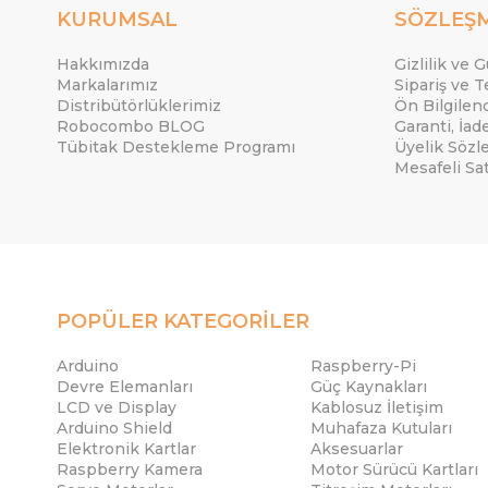
KURUMSAL
SÖZLEŞ
Hakkımızda
Gizlilik ve 
Markalarımız
Sipariş ve T
Distribütörlüklerimiz
Ön Bilgile
Robocombo BLOG
Garanti, İad
Tübitak Destekleme Programı
Üyelik Sözl
Mesafeli Sa
POPÜLER KATEGORİLER
Arduino
Raspberry-Pi
Devre Elemanları
Güç Kaynakları
LCD ve Display
Kablosuz İletişim
Arduino Shield
Muhafaza Kutuları
Elektronik Kartlar
Aksesuarlar
Raspberry Kamera
Motor Sürücü Kartları