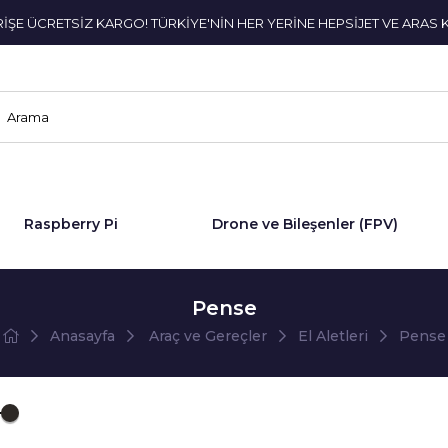
ERİŞE ÜCRETSİZ KARGO! TÜRKİYE'NİN HER YERİNE HEPSİJET VE ARAS 
Raspberry Pi
Drone ve Bileşenler (FPV)
Pense
Anasayfa
Araç ve Gereçler
El Aletleri
Pense