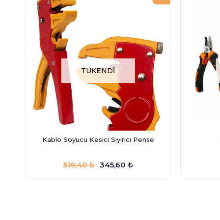
TÜKENDI
Kablo Soyucu Kesici Sıyırıcı Pense
518,40 ₺
345,60 ₺