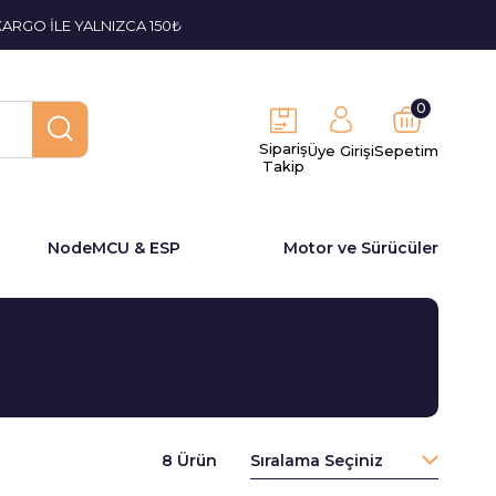
KARGO İLE YALNIZCA 150₺
0
Sipariş
Üye Girişi
Sepetim
Takip
NodeMCU & ESP
Motor ve Sürücüler
8 Ürün