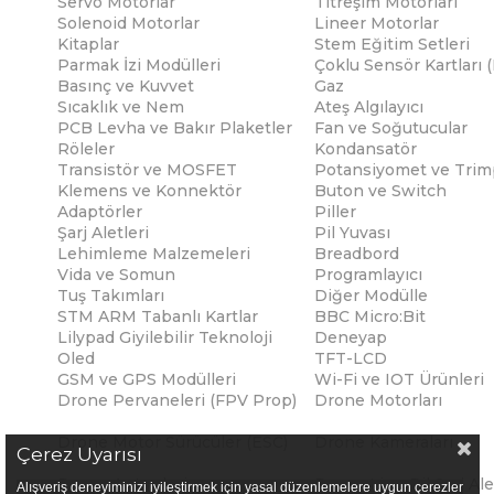
Servo Motorlar
Titreşim Motorları
Solenoid Motorlar
Lineer Motorlar
Kitaplar
Stem Eğitim Setleri
Parmak İzi Modülleri
Çoklu Sensör Kartları 
Basınç ve Kuvvet
Gaz
Sıcaklık ve Nem
Ateş Algılayıcı
PCB Levha ve Bakır Plaketler
Fan ve Soğutucular
Röleler
Kondansatör
Transistör ve MOSFET
Potansiyomet ve Trim
Klemens ve Konnektör
Buton ve Switch
Adaptörler
Piller
Şarj Aletleri
Pil Yuvası
Lehimleme Malzemeleri
Breadbord
Vida ve Somun
Programlayıcı
Tuş Takımları
Diğer Modülle
STM ARM Tabanlı Kartlar
BBC Micro:Bit
Lilypad Giyilebilir Teknoloji
Deneyap
Oled
TFT-LCD
GSM ve GPS Modülleri
Wi-Fi ve IOT Ürünleri
Drone Pervaneleri (FPV Prop)
Drone Motorları
Drone Motor Sürücüler (ESC)
Drone Kameraları
Çerez Uyarısı
Drone Antenleri
Drone Lipo Pil Şarj Ale
Alışveriş deneyiminizi iyileştirmek için yasal düzenlemelere uygun çerezler