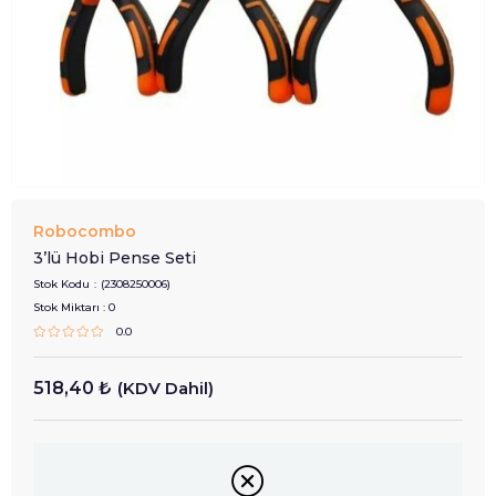
Robocombo
3’lü Hobi Pense Seti
Stok Kodu
(2308250006)
Stok Miktarı
:
0
0.0
518,40 ₺
(KDV Dahil)