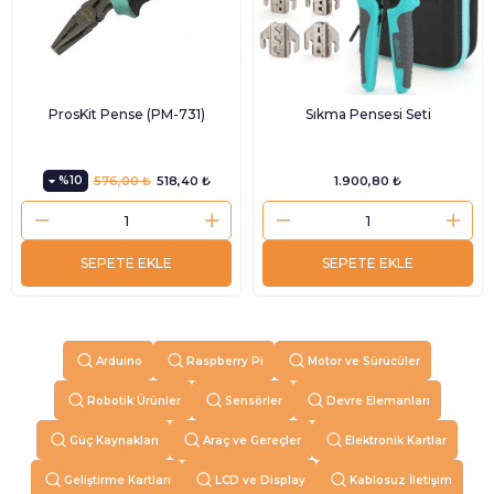
ProsKit Pense (PM-731)
Sıkma Pensesi Seti
%10
576,00 ₺
518,40 ₺
1.900,80 ₺
SEPETE EKLE
SEPETE EKLE
Arduino
Raspberry Pi
Motor ve Sürücüler
Robotik Ürünler
Sensörler
Devre Elemanları
Güç Kaynakları
Araç ve Gereçler
Elektronik Kartlar
Geliştirme Kartları
LCD ve Display
Kablosuz İletişim