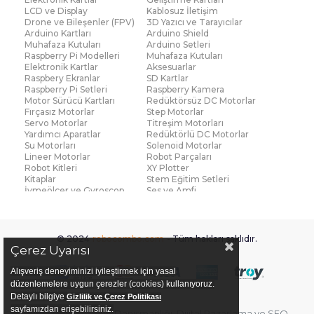
LCD ve Display
Kablosuz İletişim
Drone ve Bileşenler (FPV)
3D Yazıcı ve Tarayıcılar
Arduino Kartları
Arduino Shield
Muhafaza Kutuları
Arduino Setleri
Raspberry Pi Modelleri
Muhafaza Kutuları
Elektronik Kartlar
Aksesuarlar
Raspbery Ekranlar
SD Kartlar
Raspberry Pi Setleri
Raspberry Kamera
Motor Sürücü Kartları
Redüktörsüz DC Motorlar
Fırçasız Motorlar
Step Motorlar
Servo Motorlar
Titreşim Motorları
Yardımcı Aparatlar
Redüktörlü DC Motorlar
Su Motorları
Solenoid Motorlar
Lineer Motorlar
Robot Parçaları
Robot Kitleri
XY Plotter
Kitaplar
Stem Eğitim Setleri
İvmeölçer ve Gyroscop
Ses ve Amfi
Su Seviye ve Yağmur
Parmak İzi Modülleri
Sensörü
Çoklu Sensör Kartları (IMU)
Medikal
Voltaj ve Akım
Titreşim
© 2024
robocombo.com
- Tüm hakları saklıdır.
Basınç ve Kuvvet
Gaz
Çerez Uyarısı
Manyetik ve Hall Effect
Işık ve Renk
Mesafe, Çizgi ve Hareket
Sıcaklık ve Nem
Alışveriş deneyiminizi iyileştirmek için yasal
Ateş Algılayıcı
Ağırlık
düzenlemelere uygun çerezler (cookies) kullanıyoruz.
Diğer Sensörler
Sigortalar
Detaylı bilgiye
Gizlilik ve Çerez Politikası
PCB Levha ve Bakır
Fan ve Soğutucular
sayfamızdan erişebilirsiniz.
Bu sitenin
E-ticaret Danışmanlığı
,
Dijital Pazarlama
ve
SEO
Plaketler