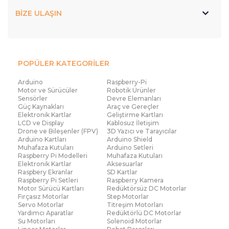
BİZE ULAŞIN
POPÜLER KATEGORİLER
Arduino
Raspberry-Pi
Motor ve Sürücüler
Robotik Ürünler
Sensörler
Devre Elemanları
Güç Kaynakları
Araç ve Gereçler
Elektronik Kartlar
Geliştirme Kartları
LCD ve Display
Kablosuz İletişim
Drone ve Bileşenler (FPV)
3D Yazıcı ve Tarayıcılar
Arduino Kartları
Arduino Shield
Muhafaza Kutuları
Arduino Setleri
Raspberry Pi Modelleri
Muhafaza Kutuları
Elektronik Kartlar
Aksesuarlar
Raspbery Ekranlar
SD Kartlar
Raspberry Pi Setleri
Raspberry Kamera
Motor Sürücü Kartları
Redüktörsüz DC Motorlar
Fırçasız Motorlar
Step Motorlar
Servo Motorlar
Titreşim Motorları
Yardımcı Aparatlar
Redüktörlü DC Motorlar
Su Motorları
Solenoid Motorlar