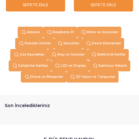
SEPETE EKLE
SEPETE EKLE
Arduino
Raspberry Pi
Motor ve Sürücüler
Robotik Ürünler
Sensörler
Devre Elemanları
Güç Kaynakları
Araç ve Gereçler
Elektronik Kartlar
Geliştirme Kartları
LCD ve Display
Kablosuz İletişim
Drone ve Bileşenler
3D Yazıcı ve Tarayıcılar
Son İnceledikleriniz