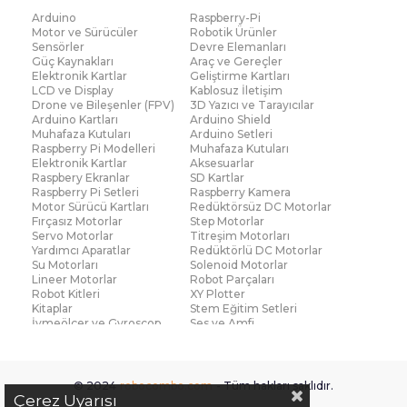
Arduino
Raspberry-Pi
Motor ve Sürücüler
Robotik Ürünler
Sensörler
Devre Elemanları
Güç Kaynakları
Araç ve Gereçler
Elektronik Kartlar
Geliştirme Kartları
LCD ve Display
Kablosuz İletişim
Drone ve Bileşenler (FPV)
3D Yazıcı ve Tarayıcılar
Arduino Kartları
Arduino Shield
Muhafaza Kutuları
Arduino Setleri
Raspberry Pi Modelleri
Muhafaza Kutuları
Elektronik Kartlar
Aksesuarlar
Raspbery Ekranlar
SD Kartlar
Raspberry Pi Setleri
Raspberry Kamera
Motor Sürücü Kartları
Redüktörsüz DC Motorlar
Fırçasız Motorlar
Step Motorlar
Servo Motorlar
Titreşim Motorları
Yardımcı Aparatlar
Redüktörlü DC Motorlar
Su Motorları
Solenoid Motorlar
Lineer Motorlar
Robot Parçaları
Robot Kitleri
XY Plotter
Kitaplar
Stem Eğitim Setleri
İvmeölçer ve Gyroscop
Ses ve Amfi
Su Seviye ve Yağmur
Parmak İzi Modülleri
Sensörü
Çoklu Sensör Kartları (IMU)
Medikal
Voltaj ve Akım
Titreşim
© 2024
robocombo.com
- Tüm hakları saklıdır.
Basınç ve Kuvvet
Gaz
Çerez Uyarısı