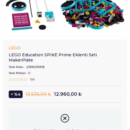
LEGO
LEGO Education SPIKE Prime Eklenti Seti
MakerPlate
Stok Kodu
(2306200003)
Stok Miktarı
:
0
0.0
13.536,00 ₺
12.960,00 ₺
4