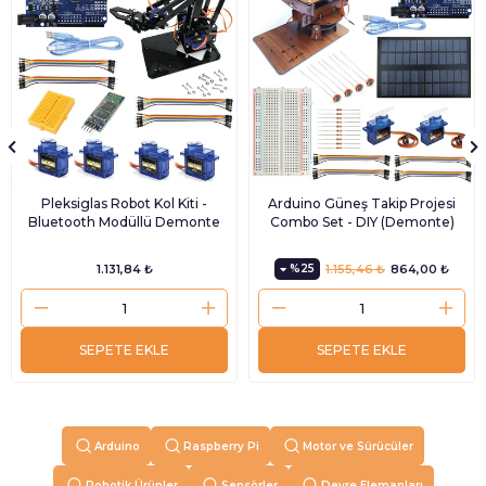
Pleksiglas Robot Kol Kiti -
Arduino Güneş Takip Projesi
Bluetooth Modüllü Demonte
Combo Set - DIY (Demonte)
1.131,84 ₺
%25
1.155,46 ₺
864,00 ₺
SEPETE EKLE
SEPETE EKLE
Arduino
Raspberry Pi
Motor ve Sürücüler
Robotik Ürünler
Sensörler
Devre Elemanları