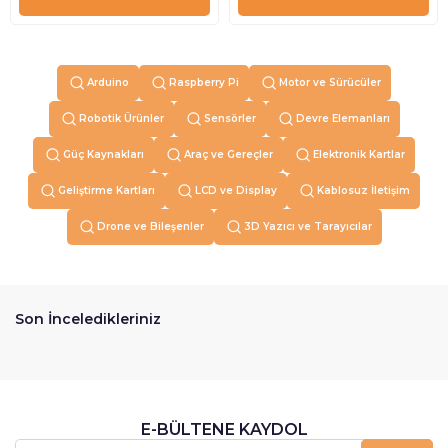
Arduino
Raspberry Pi
Motor ve Sürücüler
Robotik Ürünler
Sensörler
Devre Elemanları
Güç Kaynakları
Araç ve Gereçler
Elektronik Kartlar
Geliştirme Kartları
LCD ve Display
Kablosuz İletişim
Drone ve Bileşenler
3D Yazıcı ve Tarayıcılar
Son İnceledikleriniz
E-BÜLTENE KAYDOL