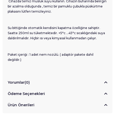
Cihazda temiz musluk suyu kullanın. Cihazın buharında belirgin
bir azalma olduğunda , temiz bir pamuklu çubukla püskürtme
plakasını lütfen temizleyiniz.
Su bittiğinde otomatik kendisini kapatma özelliğine sahiptir.
Saatte 250ml su tüketmektedir. +5°c …45°c sıcaklığındaki suya
daldırılmalıdır. Hiçbir ısı veya kimyasal kullanmadan çalışır.
Paket içeriği : 1 adet nem nozülü. ( adaptör pakete dahil
değildir.)
Yorumlar
(0)
Ödeme Seçenekleri
Ürün Önerileri