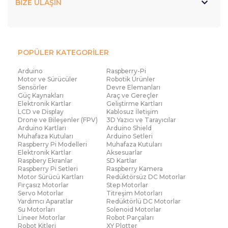
BİZE ULAŞIN
POPÜLER KATEGORİLER
Arduino
Raspberry-Pi
Motor ve Sürücüler
Robotik Ürünler
Sensörler
Devre Elemanları
Güç Kaynakları
Araç ve Gereçler
Elektronik Kartlar
Geliştirme Kartları
LCD ve Display
Kablosuz İletişim
Drone ve Bileşenler (FPV)
3D Yazıcı ve Tarayıcılar
Arduino Kartları
Arduino Shield
Muhafaza Kutuları
Arduino Setleri
Raspberry Pi Modelleri
Muhafaza Kutuları
Elektronik Kartlar
Aksesuarlar
Raspbery Ekranlar
SD Kartlar
Raspberry Pi Setleri
Raspberry Kamera
Motor Sürücü Kartları
Redüktörsüz DC Motorlar
Fırçasız Motorlar
Step Motorlar
Servo Motorlar
Titreşim Motorları
Yardımcı Aparatlar
Redüktörlü DC Motorlar
Su Motorları
Solenoid Motorlar
Lineer Motorlar
Robot Parçaları
Robot Kitleri
XY Plotter