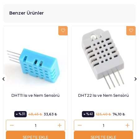
Benzer Ürünler
DHT11 Isı ve Nem Sensörü
DHT22 Isı ve Nem Sensörü
%31
48,45 ₺
33,63 ₺
%41
125,40 ₺
74,10 ₺
SEPETE EKLE
SEPETE EKLE