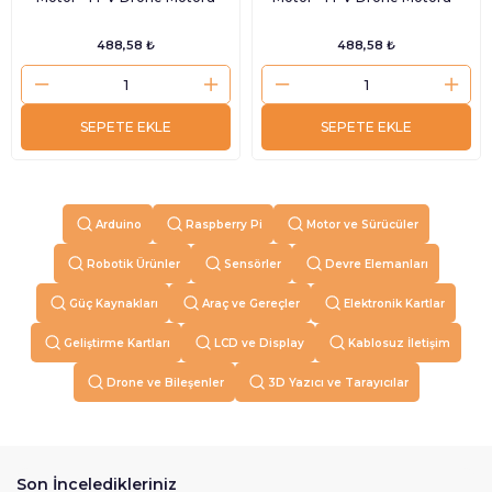
488,58 ₺
488,58 ₺
SEPETE EKLE
SEPETE EKLE
Arduino
Raspberry Pi
Motor ve Sürücüler
Robotik Ürünler
Sensörler
Devre Elemanları
Güç Kaynakları
Araç ve Gereçler
Elektronik Kartlar
Geliştirme Kartları
LCD ve Display
Kablosuz İletişim
Drone ve Bileşenler
3D Yazıcı ve Tarayıcılar
Son İnceledikleriniz