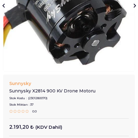
Sunnysky
Sunnysky X2814 900 KV Drone Motoru
Stok Kodu
(2301280070)
Stok Miktarı
:
37
0.0
2.191,20 ₺
(KDV Dahil)