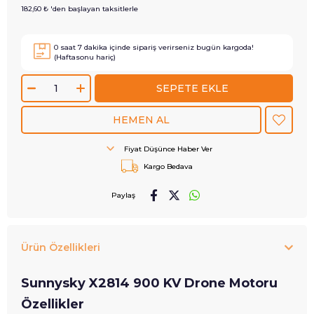
182,60 ₺
'den başlayan taksitlerle
0
saat
7
dakika içinde sipariş verirseniz
bugün
kargoda!
(Haftasonu hariç)
Fiyat Düşünce Haber Ver
Kargo Bedava
Paylaş
Ürün Özellikleri
Sunnysky X2814 900 KV Drone Motoru
Özellikler