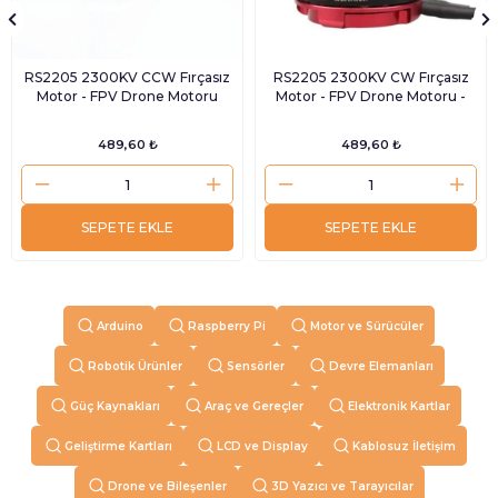
RS2205 2300KV CCW Fırçasız
RS2205 2300KV CW Fırçasız
Motor - FPV Drone Motoru
Motor - FPV Drone Motoru -
489,60 ₺
489,60 ₺
SEPETE EKLE
SEPETE EKLE
Arduino
Raspberry Pi
Motor ve Sürücüler
Robotik Ürünler
Sensörler
Devre Elemanları
Güç Kaynakları
Araç ve Gereçler
Elektronik Kartlar
Geliştirme Kartları
LCD ve Display
Kablosuz İletişim
Drone ve Bileşenler
3D Yazıcı ve Tarayıcılar