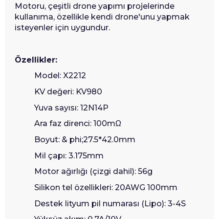
Motoru, çeşitli drone yapımı projelerinde
kullanıma, özellikle kendi drone'unu yapmak
isteyenler için uygundur.
Özellikler:
Model: X2212
KV değeri: KV980
Yuva sayısı: 12N14P
Ara faz direnci: 100mΩ
Boyut: & phi;27.5*42.0mm
Mil çapı: 3.175mm
Motor ağırlığı (çizgi dahil): 56g
Silikon tel özellikleri: 20AWG 100mm
Destek lityum pil numarası (Lipo): 3-4S