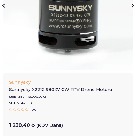
Sunnysky
Sunnysky X2212 980KV CW FPV Drone Motoru
Stok Kodu
(2506030016)
Stok Miktarı
:
0
0.0
1.238,40 ₺
(KDV Dahil)