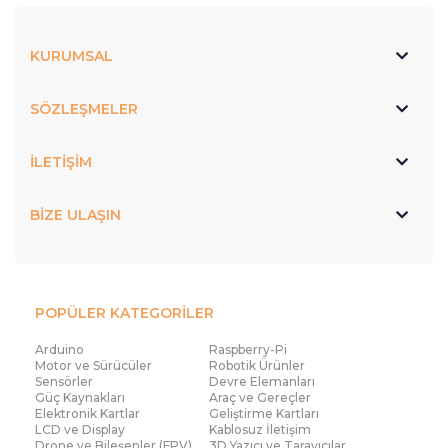
KURUMSAL
SÖZLEŞMELER
İLETİŞİM
BİZE ULAŞIN
POPÜLER KATEGORİLER
Arduino
Raspberry-Pi
Motor ve Sürücüler
Robotik Ürünler
Sensörler
Devre Elemanları
Güç Kaynakları
Araç ve Gereçler
Elektronik Kartlar
Geliştirme Kartları
LCD ve Display
Kablosuz İletişim
Drone ve Bileşenler (FPV)
3D Yazıcı ve Tarayıcılar