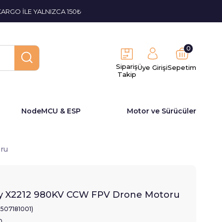
KARGO İLE YALNIZCA 150₺
0
Sipariş
Üye Girişi
Sepetim
Takip
NodeMCU & ESP
Motor ve Sürücüler
ru
y X2212 980KV CCW FPV Drone Motoru
2507181001)
0