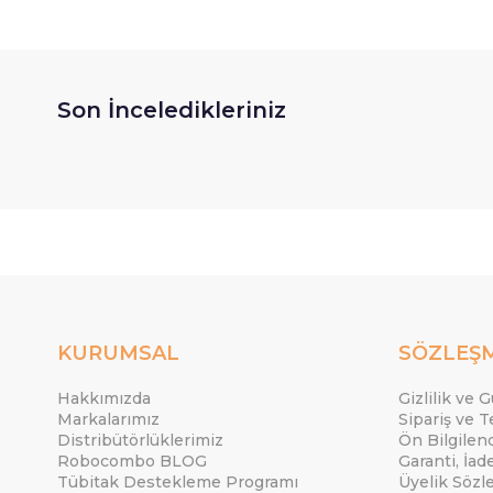
Son İnceledikleriniz
KURUMSAL
SÖZLEŞ
Hakkımızda
Gizlilik ve 
Markalarımız
Sipariş ve T
Distribütörlüklerimiz
Ön Bilgile
Robocombo BLOG
Garanti, İad
Tübitak Destekleme Programı
Üyelik Sözl