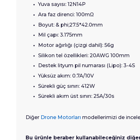
Yuva sayısı: 12N14P
Ara faz direnci: 100mΩ
Boyut: & phi;27.5*42.0mm
Mil çapı: 3.175mm
Motor ağırlığı (çizgi dahil): 56g
Silikon tel özellikleri: 20AWG 100mm
Destek lityum pil numarası (Lipo): 3-4S
Yüksüz akım: 0.7A/10V
Sürekli güç sınırı: 412W
Sürekli akım üst sınırı: 25A/30s
Diğer
Drone Motorları
modellerimizi de inceley
Bu ürünle beraber kullanabileceğiniz diğe