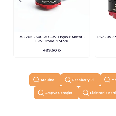
RS2205 2300KV CCW Fırçasız Motor -
RS2205 23
FPV Drone Motoru
489,60 ₺
Arduino
Raspberry Pi
Mo
Araç ve Gereçler
Elektronik Kart