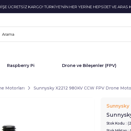
ERİŞE ÜCRETSİZ KARGO! TÜRKİYE'NİN HER YERİNE HEPSİJET VE ARAS 
Raspberry Pi
Drone ve Bileşenler (FPV)
e Motorları
Sunnysky X2212 980KV CCW FPV Drone Moto
Sunnysky
Sunnysk
Stok Kodu
(
Stok Miktarı
: