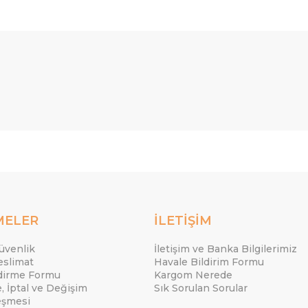
MELER
İLETİŞİM
Güvenlik
İletişim ve Banka Bilgilerimiz
eslimat
Havale Bildirim Formu
ndirme Formu
Kargom Nerede
e, İptal ve Değişim
Sık Sorulan Sorular
eşmesi