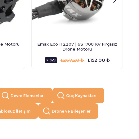
ne Motoru
Emax Eco II 2207 | 6S 1700 KV Fırçasız
Drone Motoru
1.267,20 ₺
1.152,00 ₺
%9
Devre Elemanları
Güç Kaynakları
blosuz İletişim
Drone ve Bileşenler