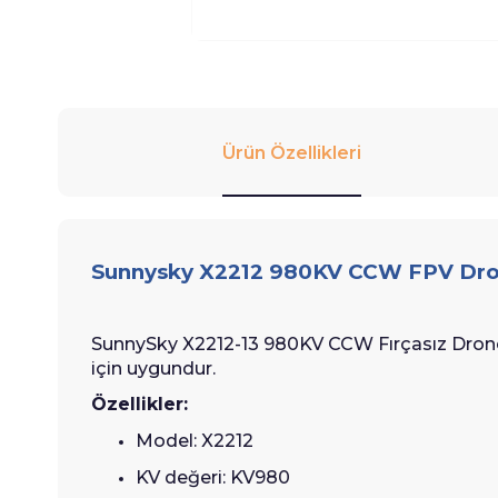
Ürün Özellikleri
Sunnysky X2212 980KV CCW FPV Dr
SunnySky X2212-13 980KV CCW Fırçasız Drone M
için uygundur.
Özellikler:
Model: X2212
KV değeri: KV980