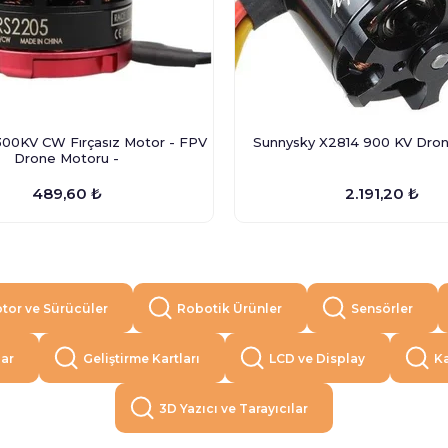
00KV CW Fırçasız Motor - FPV
Sunnysky X2814 900 KV Dro
Drone Motoru -
489,60 ₺
2.191,20 ₺
tor ve Sürücüler
Robotik Ürünler
Sensörler
lar
Geliştirme Kartları
LCD ve Display
Ka
3D Yazıcı ve Tarayıcılar