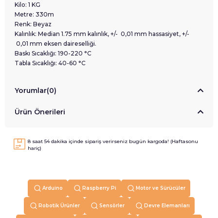
Kilo: 1 KG
Metre: 330m
Renk: Beyaz
Kalınlık: Median 1.75 mm kalınlık, +/- 0,01 mm hassasiyet, +/-
0,01 mm eksen daireselliği.
Baskı Sıcaklığı: 190-220 °C
Tabla Sıcaklığı: 40-60 °C
Yorumlar
(0)
Ürün Önerileri
8
saat
54
dakika içinde sipariş verirseniz
bugün
kargoda! (Haftasonu
hariç)
Arduino
Raspberry Pi
Motor ve Sürücüler
Robotik Ürünler
Sensörler
Devre Elemanları