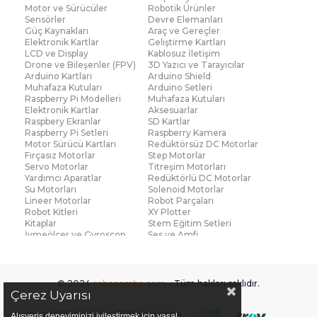
Motor ve Sürücüler
Robotik Ürünler
Sensörler
Devre Elemanları
Güç Kaynakları
Araç ve Gereçler
Elektronik Kartlar
Geliştirme Kartları
LCD ve Display
Kablosuz İletişim
Drone ve Bileşenler (FPV)
3D Yazıcı ve Tarayıcılar
Arduino Kartları
Arduino Shield
Muhafaza Kutuları
Arduino Setleri
Raspberry Pi Modelleri
Muhafaza Kutuları
Elektronik Kartlar
Aksesuarlar
Raspbery Ekranlar
SD Kartlar
Raspberry Pi Setleri
Raspberry Kamera
Motor Sürücü Kartları
Redüktörsüz DC Motorlar
Fırçasız Motorlar
Step Motorlar
Servo Motorlar
Titreşim Motorları
Yardımcı Aparatlar
Redüktörlü DC Motorlar
Su Motorları
Solenoid Motorlar
Lineer Motorlar
Robot Parçaları
Robot Kitleri
XY Plotter
Kitaplar
Stem Eğitim Setleri
İvmeölçer ve Gyroscop
Ses ve Amfi
Su Seviye ve Yağmur
Parmak İzi Modülleri
Sensörü
Çoklu Sensör Kartları (IMU)
Medikal
Voltaj ve Akım
Titreşim
© 2024
robocombo.com
- Tüm hakları saklıdır.
Basınç ve Kuvvet
Gaz
Çerez Uyarısı
Manyetik ve Hall Effect
Işık ve Renk
Mesafe, Çizgi ve Hareket
Sıcaklık ve Nem
Alışveriş deneyiminizi iyileştirmek için yasal