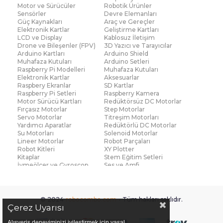
Motor ve Sürücüler
Robotik Ürünler
Sensörler
Devre Elemanları
Güç Kaynakları
Araç ve Gereçler
Elektronik Kartlar
Geliştirme Kartları
LCD ve Display
Kablosuz İletişim
Drone ve Bileşenler (FPV)
3D Yazıcı ve Tarayıcılar
Arduino Kartları
Arduino Shield
Muhafaza Kutuları
Arduino Setleri
Raspberry Pi Modelleri
Muhafaza Kutuları
Elektronik Kartlar
Aksesuarlar
Raspbery Ekranlar
SD Kartlar
Raspberry Pi Setleri
Raspberry Kamera
Motor Sürücü Kartları
Redüktörsüz DC Motorlar
Fırçasız Motorlar
Step Motorlar
Servo Motorlar
Titreşim Motorları
Yardımcı Aparatlar
Redüktörlü DC Motorlar
Su Motorları
Solenoid Motorlar
Lineer Motorlar
Robot Parçaları
Robot Kitleri
XY Plotter
Kitaplar
Stem Eğitim Setleri
İvmeölçer ve Gyroscop
Ses ve Amfi
Su Seviye ve Yağmur
Parmak İzi Modülleri
Sensörü
Çoklu Sensör Kartları (IMU)
Medikal
Voltaj ve Akım
Titreşim
© 2024
robocombo.com
- Tüm hakları saklıdır.
Basınç ve Kuvvet
Gaz
Çerez Uyarısı
Manyetik ve Hall Effect
Işık ve Renk
Mesafe, Çizgi ve Hareket
Sıcaklık ve Nem
Alışveriş deneyiminizi iyileştirmek için yasal