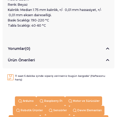
Renk: Beyaz
Kalınlık: Median 1.75 mm kalınlık, +/- 0,01 mm hassasiyet, +/-
0,01 mm eksen daireselliği.
Baskı Sıcaklığı: 190-220 °C
Tabla Sıcaklığı: 40-60 °C
Yorumlar
(0)
Ürün Önerileri
11
saat
6
dakika içinde sipariş verirseniz
bugün
kargoda! (Haftasonu
hariç)
Arduino
Raspberry Pi
Motor ve Sürücüler
Robotik Ürünler
Sensörler
Devre Elemanları