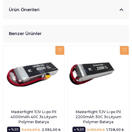
Ürün Önerileri
Benzer Ürünler
Masterflight 11,1V Li-po Pil
Masterflight 11,1V Li-po Pil
4000mAh 40C 3s Lityum
2200mAh 30C 3s Lityum
Polymer Batarya
Polymer Batarya
%20
3.240,00 ₺
2.592,00 ₺
%20
2.160,00 ₺
1.728,00 ₺