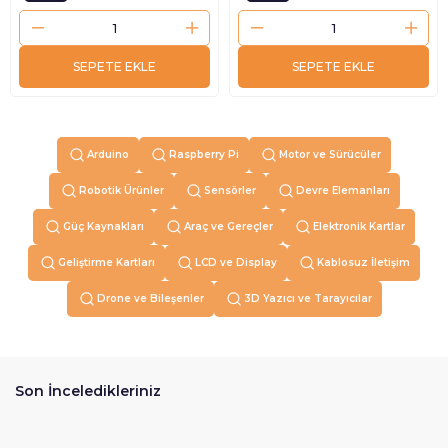
SEPETE EKLE
SEPETE EKLE
Arduino
Raspberry Pi
Motor ve Sürücüler
Robotik Ürünler
Sensörler
Devre Elemanları
Güç Kaynakları
Araç ve Gereçler
Elektronik Kartlar
Geliştirme Kartları
LCD ve Display
Kablosuz İletişim
Drone ve Bileşenler
3D Yazıcı ve Tarayıcılar
Son İnceledikleriniz