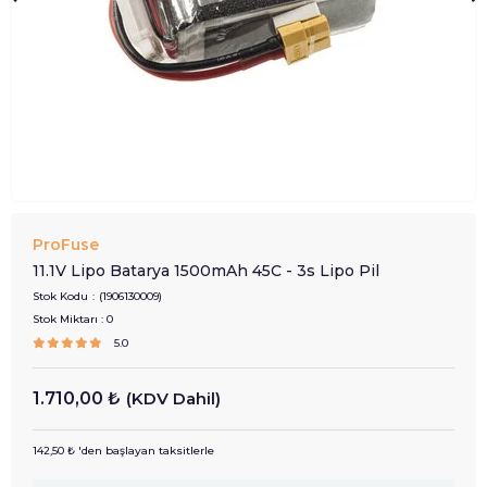
ProFuse
11.1V Lipo Batarya 1500mAh 45C - 3s Lipo Pil
Stok Kodu
(1906130009)
Stok Miktarı
:
0
5.0
1.710,00 ₺
(KDV Dahil)
142,50 ₺
'den başlayan taksitlerle