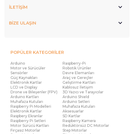
İLETİŞİM
BİZE ULAŞIN
POPÜLER KATEGORİLER
Arduino
Raspberry-Pi
Motor ve Sürücüler
Robotik Ürünler
Sensörler
Devre Elemanları
Güç Kaynakları
Araç ve Gereçler
Elektronik Kartlar
Geliştirme Kartları
LCD ve Display
Kablosuz İletişim
Drone ve Bileşenler (FPV)
3D Yazıcı ve Tarayıcılar
Arduino Kartları
Arduino Shield
Muhafaza Kutuları
Arduino Setleri
Raspberry Pi Modelleri
Muhafaza Kutuları
Elektronik Kartlar
Aksesuarlar
Raspbery Ekranlar
SD Kartlar
Raspberry Pi Setleri
Raspberry Kamera
Motor Sürücü Kartları
Redüktörsüz DC Motorlar
Fırçasız Motorlar
Step Motorlar