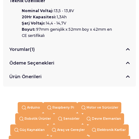
Teknik Özellikler
Nominal Voltaj:
13,5 - 13,8V
20Hr Kapasitesi:
1,3Ah
Şarj Voltajı:
14,4 - 14,7V
Boyut:
97mm genişlik x 52mm boy x 42mm en
CE sertifikalı
Yorumlar
(1)
Ödeme Seçenekleri
Ürün Önerileri
Arduino
Raspberry Pi
Motor ve Sürücüler
Robotik Ürünler
Sensörler
Devre Elemanları
Güç Kaynakları
Araç ve Gereçler
Elektronik Kartlar