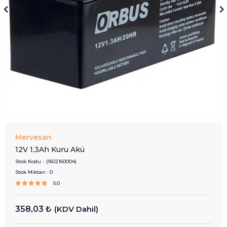
Mervesan
12V 1,3Ah Kuru Akü
Stok Kodu
(1602160004)
Stok Miktarı
:
0
5.0
358,03 ₺
(KDV Dahil)