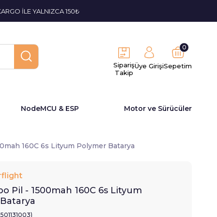
KARGO İLE YALNIZCA 150₺
0
Sipariş
Üye Girişi
Sepetim
Takip
NodeMCU & ESP
Motor ve Sürücüler
500mah 160C 6s Lityum Polymer Batarya
flight
-po Pil - 1500mah 160C 6s Lityum
Batarya
2501131003)