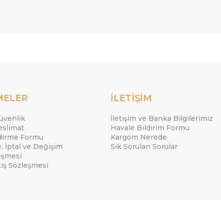
MELER
İLETİŞİM
Güvenlik
İletişim ve Banka Bilgilerimiz
eslimat
Havale Bildirim Formu
ndirme Formu
Kargom Nerede
e, İptal ve Değişim
Sık Sorulan Sorular
eşmesi
tış Sözleşmesi