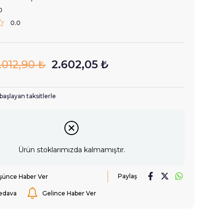
0
0.0
.012,90 ₺
2.602,05 ₺
başlayan taksitlerle
Ürün stoklarımızda kalmamıştır.
Paylaş
üşünce Haber Ver
edava
Gelince Haber Ver