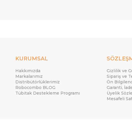
KURUMSAL
SÖZLEŞ
Hakkımızda
Gizlilik ve 
Markalarımız
Sipariş ve T
Distribütörlüklerimiz
Ön Bilgile
Robocombo BLOG
Garanti, İad
Tübitak Destekleme Programı
Üyelik Sözl
Mesafeli Sa