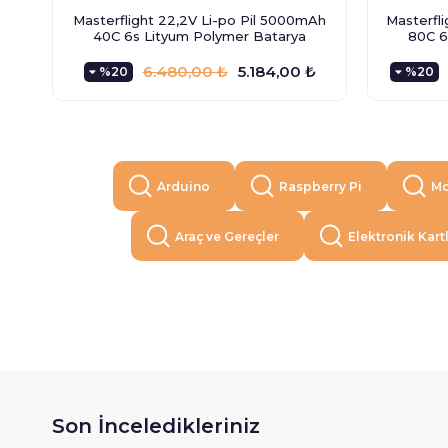
Masterflight 22,2V Li-po Pil 5000mAh
Masterfl
40C 6s Lityum Polymer Batarya
80C 6
6.480,00 ₺
5.184,00 ₺
%20
%20
Arduino
Raspberry Pi
Mo
Araç ve Gereçler
Elektronik Kart
Son İnceledikleriniz