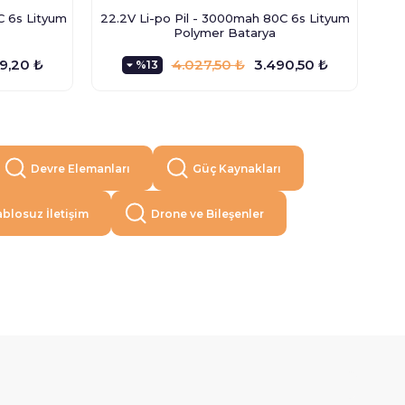
C 6s Lityum
22.2V Li-po Pil - 3000mah 80C 6s Lityum
M
Polymer Batarya
9,20 ₺
4.027,50 ₺
3.490,50 ₺
%13
Devre Elemanları
Güç Kaynakları
blosuz İletişim
Drone ve Bileşenler