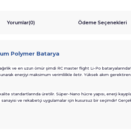
Yorumlar
(0)
Ödeme Seçenekleri
tyum Polymer Batarya
ağırlık ve en uzun ömür şimdi RC master flight Li-Po bataryalarında! 
sunarak enerjiyi maksimum verimlilikle iletir. Yüksek akım gerektiren
kalite standartlarında üretilir. Süper-Nano hücre yapısı, enerji kay
 sanayisi ve rekabetçi uygulamalar için kusursuz bir seçimdir! Gerçek