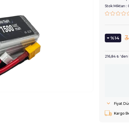
Stok Miktarı
:
3
14
216,84 ₺
'den 
Fiyat D
Kargo B