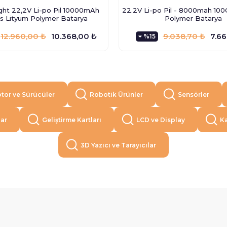
ight 22,2V Li-po Pil 10000mAh
22.2V Li-po Pil - 8000mah 100
s Lityum Polymer Batarya
Polymer Batarya
12.960,00 ₺
10.368,00 ₺
9.038,70 ₺
7.66
%15
tor ve Sürücüler
Robotik Ürünler
Sensörler
lar
Geliştirme Kartları
LCD ve Display
Ka
3D Yazıcı ve Tarayıcılar