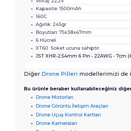
Voltaj: 22,2V
Kapasite: 1500mAh
160C
Ağırlık: 245gr
Boyutları: 75x38x47mm
6 Hücreli
XT60 Soket ucuna sahiptir.
JST XHR-2.54mm 6 Pin - 22AWG - 7cm (K
Diğer
Drone Pilleri
modellerimizi de i
Bu ürünle beraber kullanabileceğiniz diğe
Drone Motorları
Drone Görüntü İletişim Araçları
Drone Uçuş Kontrol Kartları
Drone Kameraları