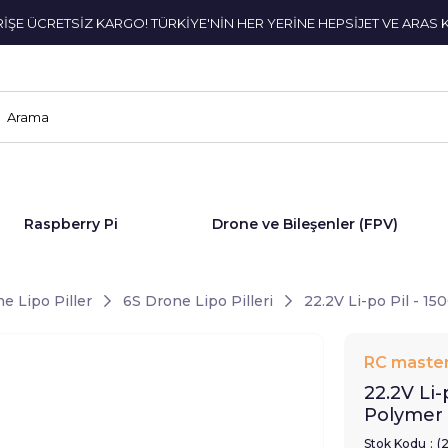
ERİŞE ÜCRETSİZ KARGO! TÜRKİYE'NİN HER YERİNE HEPSİJET VE ARAS 
Raspberry Pi
Drone ve Bileşenler (FPV)
e Lipo Piller
6S Drone Lipo Pilleri
22.2V Li-po Pil - 1
RC master
22.2V Li
Polymer 
Stok Kodu
(