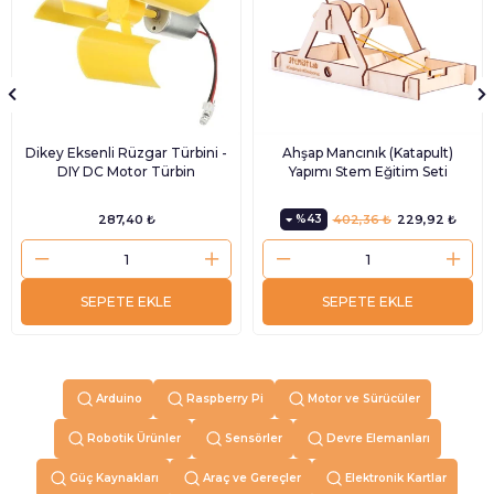
Dikey Eksenli Rüzgar Türbini -
Ahşap Mancınık (Katapult)
DIY DC Motor Türbin
Yapımı Stem Eğitim Seti
287,40 ₺
%43
402,36 ₺
229,92 ₺
SEPETE EKLE
SEPETE EKLE
Arduino
Raspberry Pi
Motor ve Sürücüler
Robotik Ürünler
Sensörler
Devre Elemanları
Güç Kaynakları
Araç ve Gereçler
Elektronik Kartlar