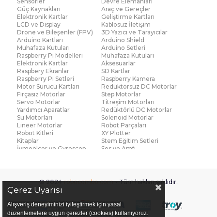
Sensörler
Devre Elemanları
Güç Kaynakları
Araç ve Gereçler
Elektronik Kartlar
Geliştirme Kartları
LCD ve Display
Kablosuz İletişim
Drone ve Bileşenler (FPV)
3D Yazıcı ve Tarayıcılar
Arduino Kartları
Arduino Shield
Muhafaza Kutuları
Arduino Setleri
Raspberry Pi Modelleri
Muhafaza Kutuları
Elektronik Kartlar
Aksesuarlar
Raspbery Ekranlar
SD Kartlar
Raspberry Pi Setleri
Raspberry Kamera
Motor Sürücü Kartları
Redüktörsüz DC Motorlar
Fırçasız Motorlar
Step Motorlar
Servo Motorlar
Titreşim Motorları
Yardımcı Aparatlar
Redüktörlü DC Motorlar
Su Motorları
Solenoid Motorlar
Lineer Motorlar
Robot Parçaları
Robot Kitleri
XY Plotter
Kitaplar
Stem Eğitim Setleri
İvmeölçer ve Gyroscop
Ses ve Amfi
Su Seviye ve Yağmur
Parmak İzi Modülleri
Sensörü
Çoklu Sensör Kartları (IMU)
Medikal
Voltaj ve Akım
Titreşim
© 2024
robocombo.com
- Tüm hakları saklıdır.
Basınç ve Kuvvet
Gaz
Çerez Uyarısı
Manyetik ve Hall Effect
Işık ve Renk
Mesafe, Çizgi ve Hareket
Sıcaklık ve Nem
Alışveriş deneyiminizi iyileştirmek için yasal
Ateş Algılayıcı
Ağırlık
düzenlemelere uygun çerezler (cookies) kullanıyoruz.