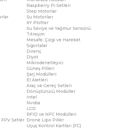
Raspberry Pi Setleri
Step Motorlar
rlar
Su Motorları
XY Plotter
Su Seviye ve Yağmur Sensörü
Titreşim
Mesafe, Çizgi ve Hareket
Sigortalar
Direnç
Diyot
Mikrodenetleyici
Güneş Pilleri
Şarj Modülleri
i
El Aletleri
Araç ve Gereç Setleri
Dönüştürücü Modüller
Intel
Nvidia
LCD
RFID ve NFC Modülleri
 FPV Setler
Drone Lipo Piller
Uçuş Kontrol Kartları (FC)