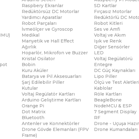
Raspbery Ekranlar
SD Kartlar
Redüktörsüz DC Motorlar
Fırçasız Motorlar
Yardımcı Aparatlar
Redüktörlü DC Moto
Robot Parçaları
Robot Kitleri
İvmeölçer ve Gyroscop
Ses ve Amfi
(IMU)
Medikal
Voltaj ve Akım
Manyetik ve Hall Effect
Işık ve Renk
Ağırlık
Diğer Sensörler
Hoparlör, Mikrofon ve Buzzer
LED
Kristal Osilator
Voltaj Regülatörü
pot
Bobin
Entegre
Kuru Aküler
DC Güç Kaynakları
Batarya ve Pil Aksesuarları
Lipo Piller
Şarj Edilebilir Piller
Ölçü ve Test Aletler
Kutular
Kablolar
Voltaj Regülatör Kartları
Röle Kartları
Arduino Geliştirme Kartları
BeagleBone
Orange Pi
NodeMCU & ESP
Dot Matrix
7 Segment Display
Bluetooth
RF
Antenler ve Konnektörler
Drone - Uçuşa Hazır
Drone Gövde Elemanları (FPV
Drone Kumandaları
Frame)