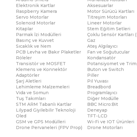
Elektronik Kartlar
Aksesuarlar
Raspberry Kamera
Motor Sürücü Kartları
Servo Motorlar
Titreşim Motorları
Solenoid Motorlar
Lineer Motorlar
Kitaplar
Stem Eğitim Setleri
Parmak İzi Modülleri
Çoklu Sensör Kartları 
Basınç ve Kuvvet
Gaz
Sıcaklık ve Nem
Ateş Algılayıcı
PCB Levha ve Bakır Plaketler
Fan ve Soğutucular
Röleler
Kondansatör
Transistör ve MOSFET
Potansiyomet ve Trim
Klemens ve Konnektör
Buton ve Switch
Adaptörler
Piller
Şarj Aletleri
Pil Yuvası
Lehimleme Malzemeleri
Breadbord
Vida ve Somun
Programlayıcı
Tuş Takımları
Diğer Modülle
STM ARM Tabanlı Kartlar
BBC Micro:Bit
Lilypad Giyilebilir Teknoloji
Deneyap
Oled
TFT-LCD
GSM ve GPS Modülleri
Wi-Fi ve IOT Ürünleri
Drone Pervaneleri (FPV Prop)
Drone Motorları