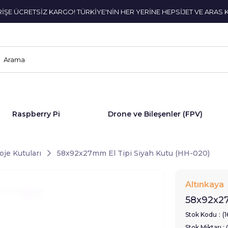
ERİŞE ÜCRETSİZ KARGO! TÜRKİYE'NİN HER YERİNE HEPSİJET VE ARAS 
Raspberry Pi
Drone ve Bileşenler (FPV)
oje Kutuları
58x92x27mm El Tipi Siyah Kutu (HH-020)
Altınkaya
58x92x27
Stok Kodu
(
Stok Miktarı
: