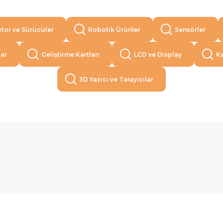
tor ve Sürücüler
Robotik Ürünler
Sensörler
lar
Geliştirme Kartları
LCD ve Display
Ka
3D Yazıcı ve Tarayıcılar