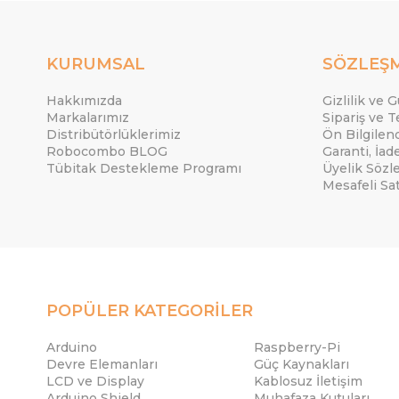
KURUMSAL
SÖZLEŞ
Hakkımızda
Gizlilik ve 
Markalarımız
Sipariş ve T
Distribütörlüklerimiz
Ön Bilgile
Robocombo BLOG
Garanti, İad
Tübitak Destekleme Programı
Üyelik Sözl
Mesafeli Sa
POPÜLER KATEGORİLER
Arduino
Raspberry-Pi
Devre Elemanları
Güç Kaynakları
LCD ve Display
Kablosuz İletişim
Arduino Shield
Muhafaza Kutuları