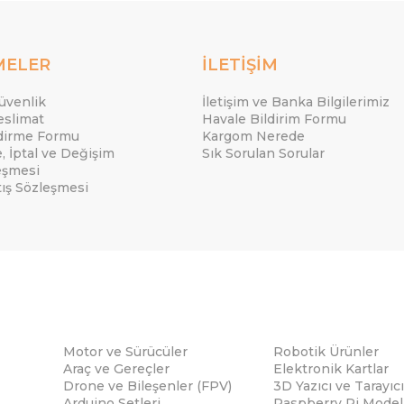
MELER
İLETİŞİM
Güvenlik
İletişim ve Banka Bilgilerimiz
eslimat
Havale Bildirim Formu
ndirme Formu
Kargom Nerede
e, İptal ve Değişim
Sık Sorulan Sorular
eşmesi
tış Sözleşmesi
Motor ve Sürücüler
Robotik Ürünler
Araç ve Gereçler
Elektronik Kartlar
Drone ve Bileşenler (FPV)
3D Yazıcı ve Tarayıcı
Arduino Setleri
Raspberry Pi Modell