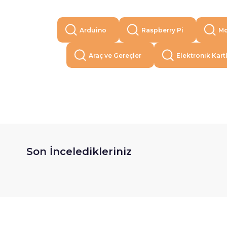
Arduino
Raspberry Pi
Mo
Araç ve Gereçler
Elektronik Kart
Son İnceledikleriniz