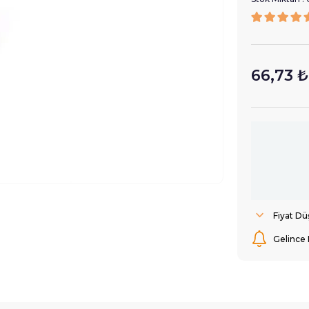
66,73 ₺
Fiyat D
Gelince 