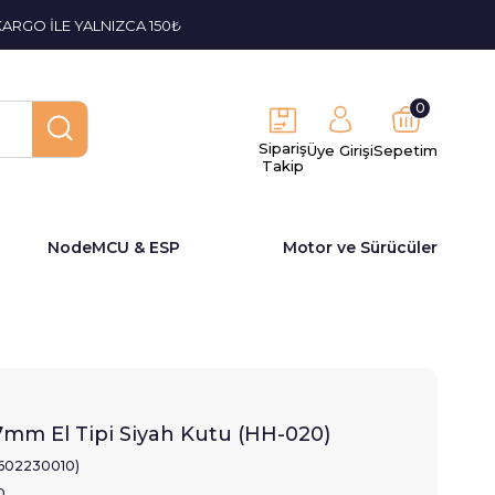
KARGO İLE YALNIZCA 150₺
0
Sipariş
Üye Girişi
Sepetim
Takip
NodeMCU & ESP
Motor ve Sürücüler
mm El Tipi Siyah Kutu (HH-020)
1602230010)
0