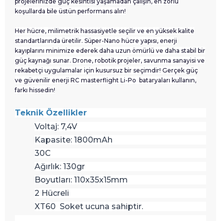
projelerinizde güç kesintisi yaşamadan çalışın, en zorlu
koşullarda bile üstün performans alın!
Her hücre, milimetrik hassasiyetle seçilir ve en yüksek kalite
standartlarında üretilir. Süper-Nano hücre yapısı, enerji
kayıplarını minimize ederek daha uzun ömürlü ve daha stabil bir
güç kaynağı sunar. Drone, robotik projeler, savunma sanayisi ve
rekabetçi uygulamalar için kusursuz bir seçimdir! Gerçek güç
ve güvenilir enerji RC masterflight Li-Po
bataryaları kullanın,
farkı hissedin!
Teknik Özellikler
Voltaj: 7,4V
Kapasite: 1800mAh
30C
Ağırlık: 130gr
Boyutları: 110x35x15mm
2 Hücreli
XT60 Soket ucuna sahiptir.