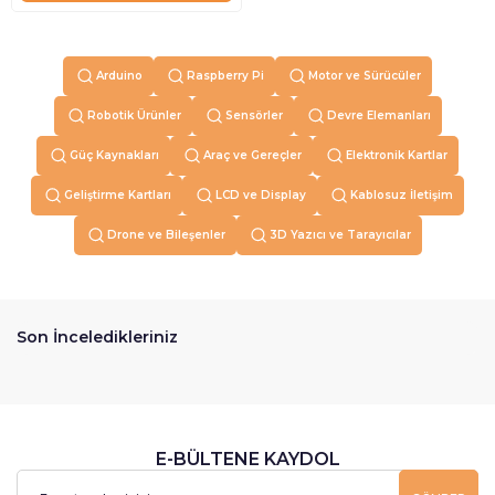
Arduino
Raspberry Pi
Motor ve Sürücüler
Robotik Ürünler
Sensörler
Devre Elemanları
Güç Kaynakları
Araç ve Gereçler
Elektronik Kartlar
Geliştirme Kartları
LCD ve Display
Kablosuz İletişim
Drone ve Bileşenler
3D Yazıcı ve Tarayıcılar
Son İnceledikleriniz
E-BÜLTENE KAYDOL