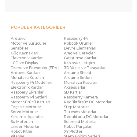
POPÜLER KATEGORİLER
Arduino
Raspberry-Pi
Motor ve Sürücüler
Robotik Ürünler
Sensörler
Devre Elemanları
Güç Kaynakları
Araç ve Gereçler
Elektronik Kartlar
Geliştirme Kartları
LCD ve Display
Kablosuz İletişim
Drone ve Bileşenler (FPV)
3D Yazıcı ve Tarayıcılar
Arduino Kartları
Arduino Shield
Muhafaza Kutuları
Arduino Setleri
Raspberry Pi Modelleri
Muhafaza Kutuları
Elektronik Kartlar
Aksesuarlar
Raspbery Ekranlar
SD Kartlar
Raspberry Pi Setleri
Raspberry Kamera
Motor Sürücü Kartları
Redüktörsüz DC Motorlar
Fırçasız Motorlar
Step Motorlar
Servo Motorlar
Titreşim Motorları
Yardımcı Aparatlar
Redüktörlü DC Motorlar
Su Motorları
Solenoid Motorlar
Lineer Motorlar
Robot Parçaları
Robot Kitleri
XY Plotter
Kitaplar
Stem Eğitim Setleri