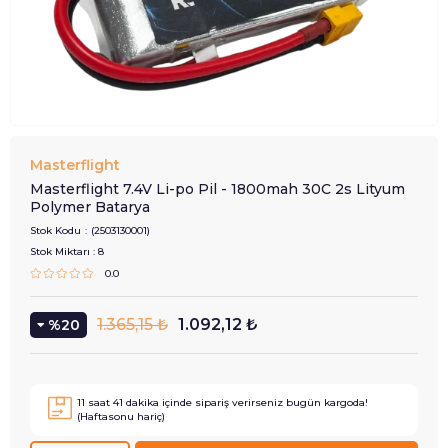
Masterflight
Masterflight 7.4V Li-po Pil - 1800mah 30C 2s Lityum
Polymer Batarya
Stok Kodu
(2503130001)
Stok Miktarı
:
8
0.0
1.365,15 ₺
1.092,12 ₺
20
11
saat
41
dakika içinde sipariş verirseniz
bugün
kargoda!
(Haftasonu hariç)