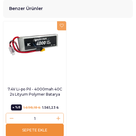
Benzer Ürünler
7.4V Li-po Pil - 4000mah 40C
2s Lityum Polymer Batarya
%8
1.698,18 ₺
1.561,23 ₺
SEPETE EKLE