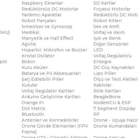
Raspbery Ekranlar
SD Kartlar
Redüktörsüz DC Motorlar
Fırçasız Motorlar
Yardımcı Aparatlar
Redüktörlü DC Moto
Robot Parçaları
Robot Kitleri
İvmeölçer ve Gyroscop
Ses ve Amfi
(IMU)
Medikal
Voltaj ve Akım
Manyetik ve Hall Effect
Işık ve Renk
Ağırlık
Diğer Sensörler
Hoparlör, Mikrofon ve Buzzer
LED
Kristal Osilator
Voltaj Regülatörü
pot
Bobin
Entegre
Kuru Aküler
DC Güç Kaynakları
Batarya ve Pil Aksesuarları
Lipo Piller
Şarj Edilebilir Piller
Ölçü ve Test Aletler
Kutular
Kablolar
Voltaj Regülatör Kartları
Röle Kartları
Arduino Geliştirme Kartları
BeagleBone
Orange Pi
NodeMCU & ESP
Dot Matrix
7 Segment Display
Bluetooth
RF
Antenler ve Konnektörler
Drone - Uçuşa Hazır
Drone Gövde Elemanları (FPV
Drone Kumandaları
Frame)
Drone VTX - Görüntü Aktarım
Drone Araç ve