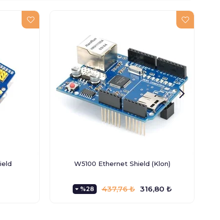
ield
W5100 Ethernet Shield (Klon)
437,76 ₺
316,80 ₺
%28