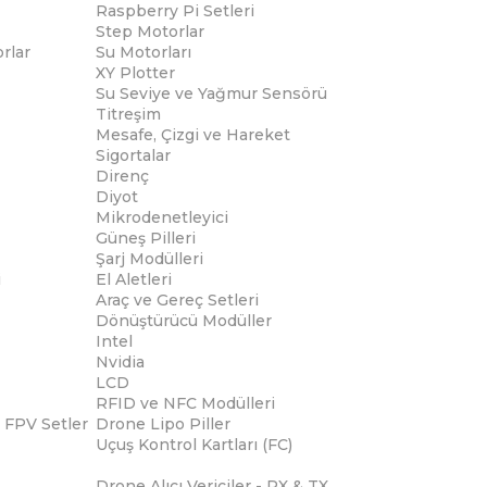
Raspberry Pi Setleri
Step Motorlar
rlar
Su Motorları
XY Plotter
Su Seviye ve Yağmur Sensörü
Titreşim
Mesafe, Çizgi ve Hareket
Sigortalar
Direnç
Diyot
Mikrodenetleyici
Güneş Pilleri
Şarj Modülleri
i
El Aletleri
Araç ve Gereç Setleri
Dönüştürücü Modüller
Intel
Nvidia
LCD
RFID ve NFC Modülleri
 FPV Setler
Drone Lipo Piller
Uçuş Kontrol Kartları (FC)
Drone Alıcı Vericiler - RX & TX