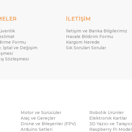
MELER
İLETİŞİM
Güvenlik
İletişim ve Banka Bilgilerimiz
eslimat
Havale Bildirim Formu
ndirme Formu
Kargom Nerede
e, İptal ve Değişim
Sık Sorulan Sorular
eşmesi
tış Sözleşmesi
Motor ve Sürücüler
Robotik Ürünler
Araç ve Gereçler
Elektronik Kartlar
Drone ve Bileşenler (FPV)
3D Yazıcı ve Tarayıcı
Arduino Setleri
Raspberry Pi Modell