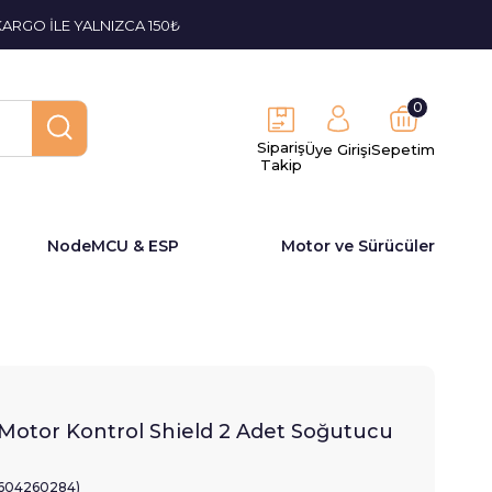
KARGO İLE YALNIZCA 150₺
0
Sipariş
Üye Girişi
Sepetim
Takip
NodeMCU & ESP
Motor ve Sürücüler
Motor Kontrol Shield 2 Adet Soğutucu
1604260284)