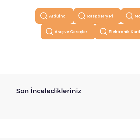
Arduino
Raspberry Pi
Mo
Araç ve Gereçler
Elektronik Kart
Son İnceledikleriniz