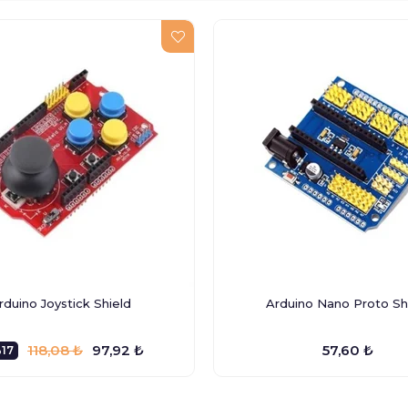
rduino Joystick Shield
Arduino Nano Proto Sh
118,08 ₺
97,92 ₺
57,60 ₺
17