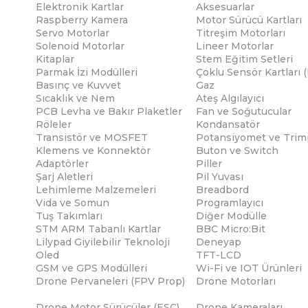
Elektronik Kartlar
Aksesuarlar
Raspberry Kamera
Motor Sürücü Kartları
Servo Motorlar
Titreşim Motorları
Solenoid Motorlar
Lineer Motorlar
Kitaplar
Stem Eğitim Setleri
Parmak İzi Modülleri
Çoklu Sensör Kartları 
Basınç ve Kuvvet
Gaz
Sıcaklık ve Nem
Ateş Algılayıcı
PCB Levha ve Bakır Plaketler
Fan ve Soğutucular
Röleler
Kondansatör
Transistör ve MOSFET
Potansiyomet ve Trim
Klemens ve Konnektör
Buton ve Switch
Adaptörler
Piller
Şarj Aletleri
Pil Yuvası
Lehimleme Malzemeleri
Breadbord
Vida ve Somun
Programlayıcı
Tuş Takımları
Diğer Modülle
STM ARM Tabanlı Kartlar
BBC Micro:Bit
Lilypad Giyilebilir Teknoloji
Deneyap
Oled
TFT-LCD
GSM ve GPS Modülleri
Wi-Fi ve IOT Ürünleri
Drone Pervaneleri (FPV Prop)
Drone Motorları
Drone Motor Sürücüler (ESC)
Drone Kameraları