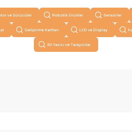
tor ve Sürücüler
Robotik Ürünler
Sensörler
lar
Geliştirme Kartları
LCD ve Display
Ka
3D Yazıcı ve Tarayıcılar