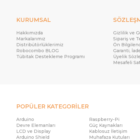
KURUMSAL
SÖZLEŞ
Hakkımızda
Gizlilik ve 
Markalarımız
Sipariş ve T
Distribütörlüklerimiz
Ön Bilgile
Robocombo BLOG
Garanti, İad
Tübitak Destekleme Programı
Üyelik Sözl
Mesafeli Sa
POPÜLER KATEGORİLER
Arduino
Raspberry-Pi
Devre Elemanları
Güç Kaynakları
LCD ve Display
Kablosuz İletişim
Arduino Shield
Muhafaza Kutuları