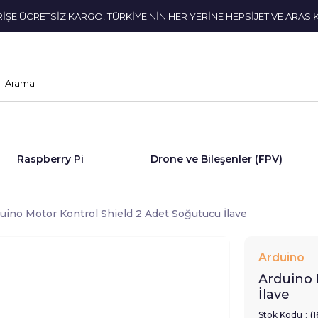
ERİŞE ÜCRETSİZ KARGO! TÜRKİYE'NİN HER YERİNE HEPSİJET VE ARAS 
Raspberry Pi
Drone ve Bileşenler (FPV)
uino Motor Kontrol Shield 2 Adet Soğutucu İlave
Arduino
Arduino 
İlave
Stok Kodu
(