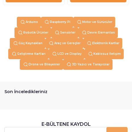
Arduino
Raspberry Pi
Motor ve Sürücüler
Robotik Ürünler
Sensörler
Devre Elemanları
Güç Kaynakları
Araç ve Gereçler
Elektronik Kartlar
Geliştirme Kartları
LCD ve Display
Kablosuz İletişim
Drone ve Bileşenler
3D Yazıcı ve Tarayıcılar
Son İnceledikleriniz
E-BÜLTENE KAYDOL