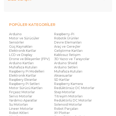
POPÜLER KATEGORİLER
Arduino
Raspberry-Pi
Motor ve Sürücüler
Robotik Ürünler
Sensörler
Devre Elemanları
Güç Kaynakları
Araç ve Gereçler
Elektronik Kartlar
Geliştirme Kartları
LCD ve Display
Kablosuz İletişim
Drone ve Bileşenler (FPV)
3D Yazıcı ve Tarayıcılar
Arduino Kartları
Arduino Shield
Muhafaza Kutuları
Arduino Setleri
Raspberry Pi Modelleri
Muhafaza Kutuları
Elektronik Kartlar
Aksesuarlar
Raspbery Ekranlar
SD Kartlar
Raspberry Pi Setleri
Raspberry Kamera
Motor Sürücü Kartları
Redüktörsüz DC Motorlar
Fırçasız Motorlar
Step Motorlar
Servo Motorlar
Titreşim Motorları
Yardımcı Aparatlar
Redüktörlü DC Motorlar
Su Motorları
Solenoid Motorlar
Lineer Motorlar
Robot Parçaları
Robot Kitleri
XY Plotter