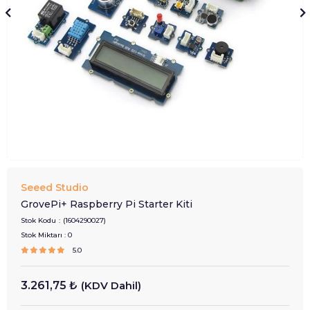
Seeed Studio
GrovePi+ Raspberry Pi Starter Kiti
Stok Kodu
(1604290027)
Stok Miktarı
:
0
5.0
3.261,75 ₺
(KDV Dahil)