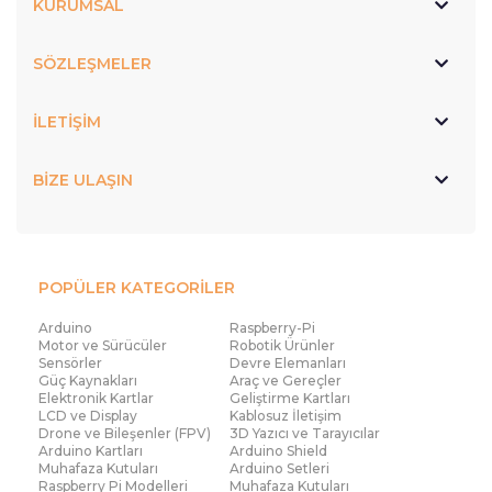
KURUMSAL
SÖZLEŞMELER
İLETİŞİM
BİZE ULAŞIN
POPÜLER KATEGORİLER
Arduino
Raspberry-Pi
Motor ve Sürücüler
Robotik Ürünler
Sensörler
Devre Elemanları
Güç Kaynakları
Araç ve Gereçler
Elektronik Kartlar
Geliştirme Kartları
LCD ve Display
Kablosuz İletişim
Drone ve Bileşenler (FPV)
3D Yazıcı ve Tarayıcılar
Arduino Kartları
Arduino Shield
Muhafaza Kutuları
Arduino Setleri
Raspberry Pi Modelleri
Muhafaza Kutuları