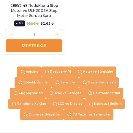
28BYJ-48 Redüktörlü Step
Motor ve ULN2003A Step
Motor Sürücü Kartı
%9
91,20 ₺
82,65 ₺
SEPETE EKLE
Arduino
Raspberry Pi
Motor ve Sürücüler
Robotik Ürünler
Sensörler
Devre Elemanları
Güç Kaynakları
Araç ve Gereçler
Elektronik Kartlar
Geliştirme Kartları
LCD ve Display
Kablosuz İletişim
Drone ve Bileşenler
3D Yazıcı ve Tarayıcılar