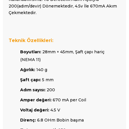
200(adım/devir) Dönemektedir, 4.5v İle 670mA Akım
Çekmektedir.
Teknik Özellikleri:
Boyutları:
28mm × 45mm, Şaft çapı hariç
(NEMA 11)
Ağırlık:
140 g
Şaft çapı:
5 mm
Adım sayısı:
200
Amper değeri:
670 mA per Coil
Voltaj değeri:
4.5 V
Direnç:
6.8 OHm Bobin başına