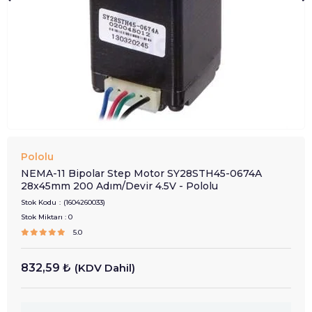
Pololu
NEMA-11 Bipolar Step Motor SY28STH45-0674A
28x45mm 200 Adım/Devir 4.5V - Pololu
Stok Kodu
(1604260033)
Stok Miktarı
:
0
5.0
832,59 ₺
(KDV Dahil)