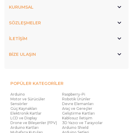
KURUMSAL
SÖZLEŞMELER
İLETİŞİM
BİZE ULAŞIN
POPÜLER KATEGORİLER
Arduino
Raspberry-Pi
Motor ve Sürücüler
Robotik Ürünler
Sensörler
Devre Elemanları
Güç Kaynakları
Araç ve Gereçler
Elektronik Kartlar
Geliştirme Kartları
LCD ve Display
Kablosuz İletişim
Drone ve Bileşenler (FPV)
3D Yazıcı ve Tarayıcılar
Arduino Kartları
Arduino Shield
Muhafaza Kutuları
Arduino Setleri