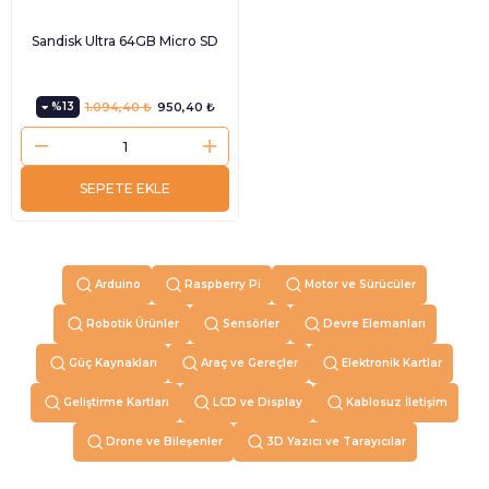
Sandisk Ultra 64GB Micro SD
%13
1.094,40 ₺
950,40 ₺
SEPETE EKLE
Arduino
Raspberry Pi
Motor ve Sürücüler
Robotik Ürünler
Sensörler
Devre Elemanları
Güç Kaynakları
Araç ve Gereçler
Elektronik Kartlar
Geliştirme Kartları
LCD ve Display
Kablosuz İletişim
Drone ve Bileşenler
3D Yazıcı ve Tarayıcılar