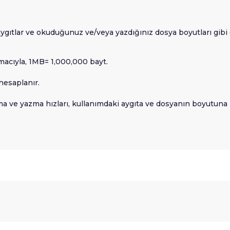
aygıtlar ve okuduğunuz ve/veya yazdığınız dosya boyutları gibi 
macıyla, 1MB= 1,000,000 bayt.
hesaplanır.
a ve yazma hızları, kullanımdaki aygıta ve dosyanın boyutuna b