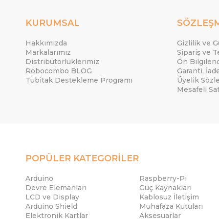
KURUMSAL
SÖZLEŞ
Hakkımızda
Gizlilik ve 
Markalarımız
Sipariş ve T
Distribütörlüklerimiz
Ön Bilgile
Robocombo BLOG
Garanti, İad
Tübitak Destekleme Programı
Üyelik Sözl
Mesafeli Sa
POPÜLER KATEGORİLER
Arduino
Raspberry-Pi
Devre Elemanları
Güç Kaynakları
LCD ve Display
Kablosuz İletişim
Arduino Shield
Muhafaza Kutuları
Elektronik Kartlar
Aksesuarlar