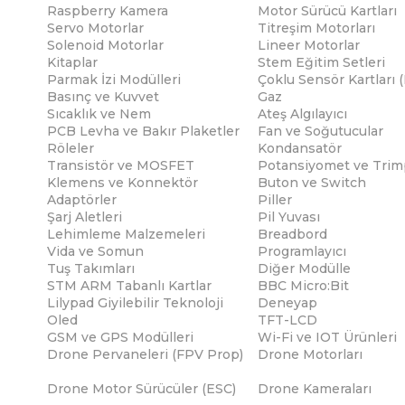
Raspberry Kamera
Motor Sürücü Kartları
Servo Motorlar
Titreşim Motorları
Solenoid Motorlar
Lineer Motorlar
Kitaplar
Stem Eğitim Setleri
Parmak İzi Modülleri
Çoklu Sensör Kartları 
Basınç ve Kuvvet
Gaz
Sıcaklık ve Nem
Ateş Algılayıcı
PCB Levha ve Bakır Plaketler
Fan ve Soğutucular
Röleler
Kondansatör
Transistör ve MOSFET
Potansiyomet ve Trim
Klemens ve Konnektör
Buton ve Switch
Adaptörler
Piller
Şarj Aletleri
Pil Yuvası
Lehimleme Malzemeleri
Breadbord
Vida ve Somun
Programlayıcı
Tuş Takımları
Diğer Modülle
STM ARM Tabanlı Kartlar
BBC Micro:Bit
Lilypad Giyilebilir Teknoloji
Deneyap
Oled
TFT-LCD
GSM ve GPS Modülleri
Wi-Fi ve IOT Ürünleri
Drone Pervaneleri (FPV Prop)
Drone Motorları
Drone Motor Sürücüler (ESC)
Drone Kameraları