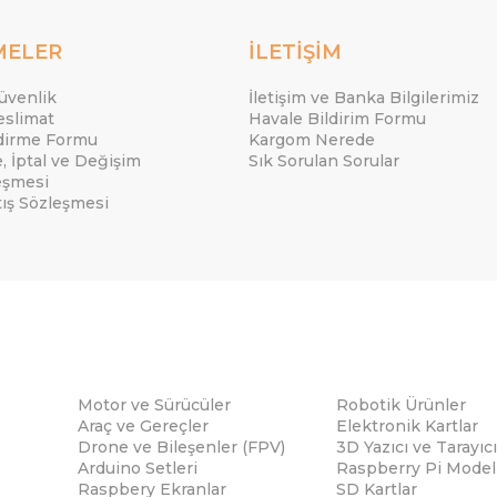
MELER
İLETİŞİM
Güvenlik
İletişim ve Banka Bilgilerimiz
eslimat
Havale Bildirim Formu
ndirme Formu
Kargom Nerede
e, İptal ve Değişim
Sık Sorulan Sorular
eşmesi
tış Sözleşmesi
Motor ve Sürücüler
Robotik Ürünler
Araç ve Gereçler
Elektronik Kartlar
Drone ve Bileşenler (FPV)
3D Yazıcı ve Tarayıcı
Arduino Setleri
Raspberry Pi Modell
Raspbery Ekranlar
SD Kartlar