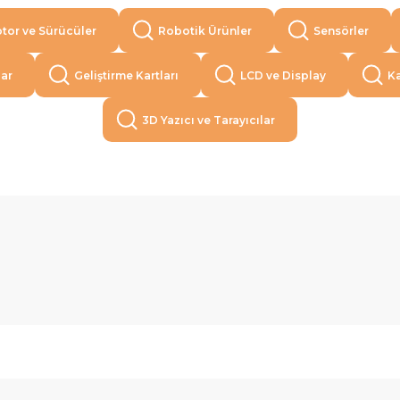
tor ve Sürücüler
Robotik Ürünler
Sensörler
lar
Geliştirme Kartları
LCD ve Display
Ka
3D Yazıcı ve Tarayıcılar