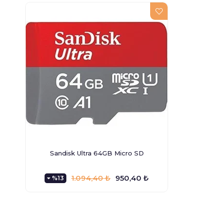
Sandisk Ultra 64GB Micro SD
1.094,40 ₺
950,40 ₺
%13