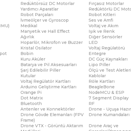
Redüktörsüz DC Motorlar
Fırçasız Motorlar
Yardımcı Aparatlar
Redüktörlü DC Moto
Robot Parçaları
Robot Kitleri
İvmeölçer ve Gyroscop
Ses ve Amfi
(IMU)
Medikal
Voltaj ve Akım
Manyetik ve Hall Effect
Işık ve Renk
Ağırlık
Diğer Sensörler
Hoparlör, Mikrofon ve Buzzer
LED
Kristal Osilator
Voltaj Regülatörü
pot
Bobin
Entegre
Kuru Aküler
DC Güç Kaynakları
Batarya ve Pil Aksesuarları
Lipo Piller
Şarj Edilebilir Piller
Ölçü ve Test Aletler
Kutular
Kablolar
Voltaj Regülatör Kartları
Röle Kartları
Arduino Geliştirme Kartları
BeagleBone
Orange Pi
NodeMCU & ESP
Dot Matrix
7 Segment Display
Bluetooth
RF
Antenler ve Konnektörler
Drone - Uçuşa Hazır
Drone Gövde Elemanları (FPV
Drone Kumandaları
Frame)
Drone VTX - Görüntü Aktarım
Drone Araç ve