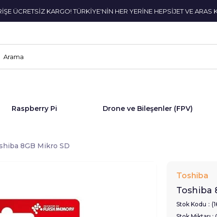
ERİŞE ÜCRETSİZ KARGO! TÜRKİYE'NİN HER YERİNE HEPSİJET VE ARAS 
Raspberry Pi
Drone ve Bileşenler (FPV)
shiba 8GB Mikro SD
Toshiba
Toshiba 
Stok Kodu
(
Stok Miktarı
: