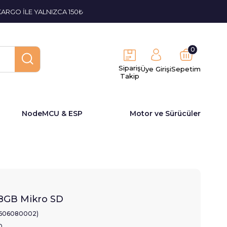
KARGO İLE YALNIZCA 150₺
0
Sipariş
Üye Girişi
Sepetim
Takip
NodeMCU & ESP
Motor ve Sürücüler
8GB Mikro SD
1606080002)
0