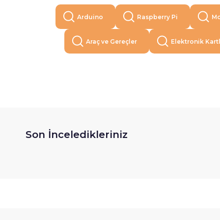
Arduino
Raspberry Pi
Mo
Araç ve Gereçler
Elektronik Kart
Son İnceledikleriniz