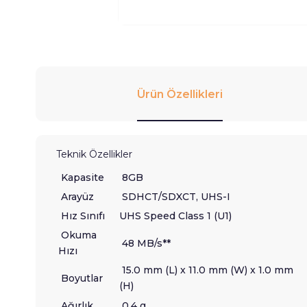
Ürün Özellikleri
Teknik Özellikler
Kapasite
8GB
Arayüz
SDHCT/SDXCT, UHS-I
Hız Sınıfı
UHS Speed Class 1 (U1)
Okuma
48 MB/s**
Hızı
15.0 mm (L) x 11.0 mm (W) x 1.0 mm
Boyutlar
(H)
Ağırlık
0.4 g