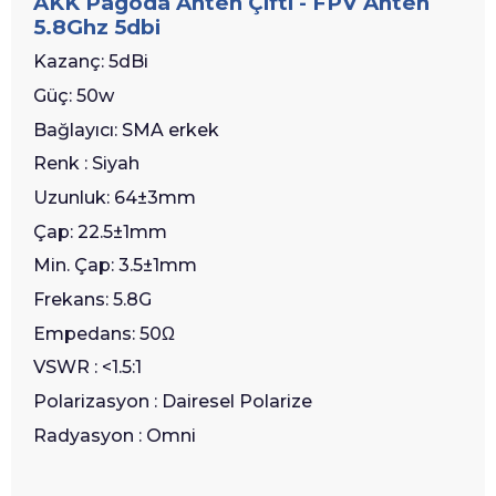
AKK Pagoda Anten Çifti - FPV Anten
5.8Ghz 5dbi
Kazanç: 5dBi
Güç: 50w
Bağlayıcı: SMA erkek
Renk : Siyah
Uzunluk: 64±3mm
Çap: 22.5±1mm
Min. Çap: 3.5±1mm
Frekans: 5.8G
Empedans: 50Ω
VSWR : <1.5:1
Polarizasyon : Dairesel Polarize
Radyasyon : Omni