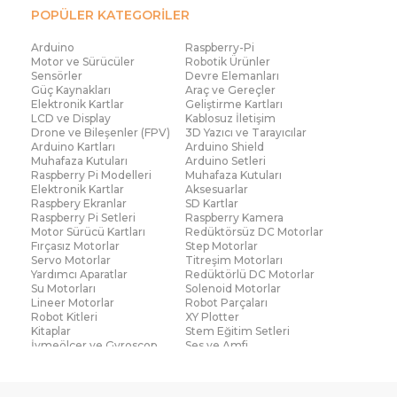
POPÜLER KATEGORİLER
Arduino
Raspberry-Pi
Motor ve Sürücüler
Robotik Ürünler
Sensörler
Devre Elemanları
Güç Kaynakları
Araç ve Gereçler
Elektronik Kartlar
Geliştirme Kartları
LCD ve Display
Kablosuz İletişim
Drone ve Bileşenler (FPV)
3D Yazıcı ve Tarayıcılar
Arduino Kartları
Arduino Shield
Muhafaza Kutuları
Arduino Setleri
Raspberry Pi Modelleri
Muhafaza Kutuları
Elektronik Kartlar
Aksesuarlar
Raspbery Ekranlar
SD Kartlar
Raspberry Pi Setleri
Raspberry Kamera
Motor Sürücü Kartları
Redüktörsüz DC Motorlar
Fırçasız Motorlar
Step Motorlar
Servo Motorlar
Titreşim Motorları
Yardımcı Aparatlar
Redüktörlü DC Motorlar
Su Motorları
Solenoid Motorlar
Lineer Motorlar
Robot Parçaları
Robot Kitleri
XY Plotter
Kitaplar
Stem Eğitim Setleri
İvmeölçer ve Gyroscop
Ses ve Amfi
Su Seviye ve Yağmur
Parmak İzi Modülleri
Sensörü
Çoklu Sensör Kartları (IMU)
Medikal