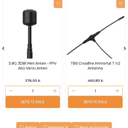
5.8G 3DBİ Mini Anten - FPV
TBS Crossfire Immortal T V2
Alıcı Verici Anten
Antenna
576,00 ₺
460,80 ₺
SEPETE EKLE
SEPETE EKLE
Arduino
Raspberry Pi
Motor ve Sürücüler