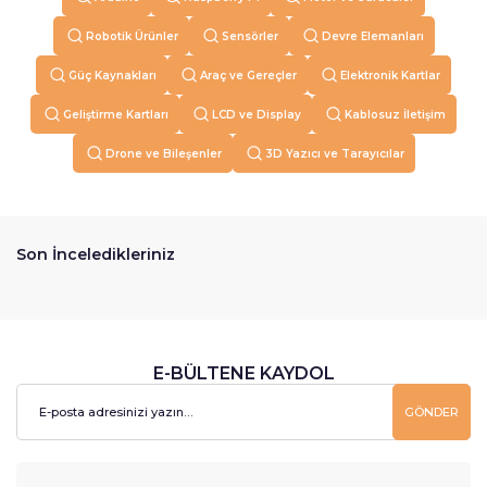
Robotik Ürünler
Sensörler
Devre Elemanları
Güç Kaynakları
Araç ve Gereçler
Elektronik Kartlar
Geliştirme Kartları
LCD ve Display
Kablosuz İletişim
Drone ve Bileşenler
3D Yazıcı ve Tarayıcılar
Son İnceledikleriniz
E-BÜLTENE KAYDOL
GÖNDER