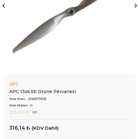
APC
APC 13x6.5E Drone Pervanesi
Stok Kodu
(2403111003)
Stok Miktarı
:
0
0.0
316,14 ₺
(KDV Dahil)