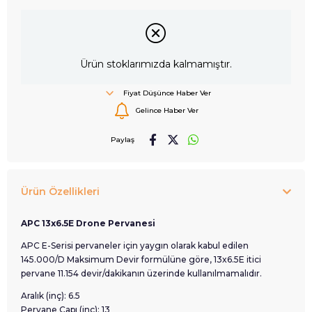
Ürün stoklarımızda kalmamıştır.
Fiyat Düşünce Haber Ver
Gelince Haber Ver
Paylaş
Ürün Özellikleri
APC 13x6.5E Drone Pervanesi
APC E-Serisi pervaneler için yaygın olarak kabul edilen
145.000/D Maksimum Devir formülüne göre, 13x6.5E itici
pervane 11.154 devir/dakikanın üzerinde kullanılmamalıdır.
Aralık (inç): 6.5
Pervane Çapı (inç): 13