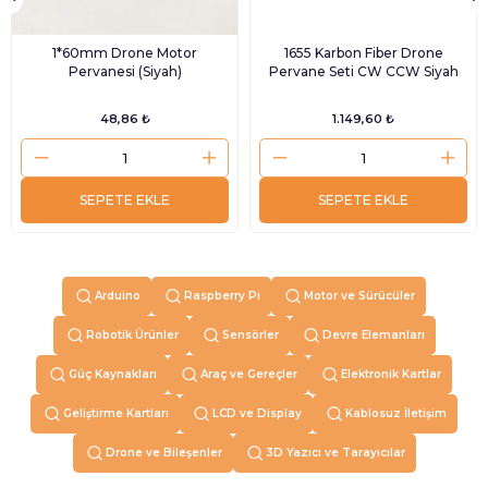
1*60mm Drone Motor
1655 Karbon Fiber Drone
Pervanesi (Siyah)
Pervane Seti CW CCW Siyah
48,86 ₺
1.149,60 ₺
SEPETE EKLE
SEPETE EKLE
Arduino
Raspberry Pi
Motor ve Sürücüler
Robotik Ürünler
Sensörler
Devre Elemanları
Güç Kaynakları
Araç ve Gereçler
Elektronik Kartlar
Geliştirme Kartları
LCD ve Display
Kablosuz İletişim
Drone ve Bileşenler
3D Yazıcı ve Tarayıcılar