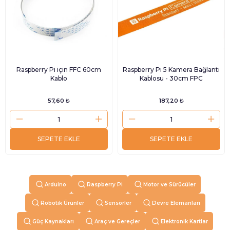
Raspberry Pi için FFC 60cm
Raspberry Pi 5 Kamera Bağlantı
Kablo
Kablosu - 30cm FPC
57,60 ₺
187,20 ₺
SEPETE EKLE
SEPETE EKLE
Arduino
Raspberry Pi
Motor ve Sürücüler
Robotik Ürünler
Sensörler
Devre Elemanları
Güç Kaynakları
Araç ve Gereçler
Elektronik Kartlar