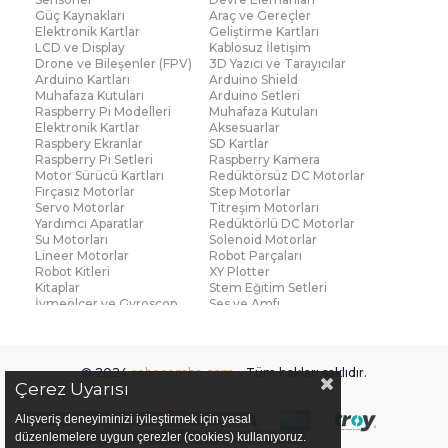
Güç Kaynakları
Araç ve Gereçler
Elektronik Kartlar
Geliştirme Kartları
LCD ve Display
Kablosuz İletişim
Drone ve Bileşenler (FPV)
3D Yazıcı ve Tarayıcılar
Arduino Kartları
Arduino Shield
Muhafaza Kutuları
Arduino Setleri
Raspberry Pi Modelleri
Muhafaza Kutuları
Elektronik Kartlar
Aksesuarlar
Raspbery Ekranlar
SD Kartlar
Raspberry Pi Setleri
Raspberry Kamera
Motor Sürücü Kartları
Redüktörsüz DC Motorlar
Fırçasız Motorlar
Step Motorlar
Servo Motorlar
Titreşim Motorları
Yardımcı Aparatlar
Redüktörlü DC Motorlar
Su Motorları
Solenoid Motorlar
Lineer Motorlar
Robot Parçaları
Robot Kitleri
XY Plotter
Kitaplar
Stem Eğitim Setleri
İvmeölçer ve Gyroscop
Ses ve Amfi
Su Seviye ve Yağmur
Parmak İzi Modülleri
Sensörü
Çoklu Sensör Kartları (IMU)
Medikal
Voltaj ve Akım
Titreşim
© 2024
robocombo.com
- Tüm hakları saklıdır.
Basınç ve Kuvvet
Gaz
Çerez Uyarısı
Manyetik ve Hall Effect
Işık ve Renk
Mesafe, Çizgi ve Hareket
Sıcaklık ve Nem
Alışveriş deneyiminizi iyileştirmek için yasal
Ateş Algılayıcı
Ağırlık
düzenlemelere uygun çerezler (cookies) kullanıyoruz.
Diğer Sensörler
Sigortalar