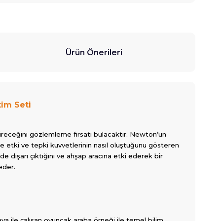
Ürün Önerileri
tim Seti
ttireceğini gözlemleme fırsatı bulacaktır. Newton’un
de etki ve tepki kuvvetlerinin nasıl oluştuğunu gösteren
e dışarı çıktığını ve ahşap aracına etki ederek bir
eder.
 ile çalışan oyuncak araba örneği ile temel bilim