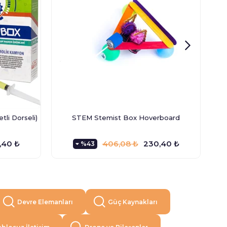
li Dorseli)
STEM Stemist Box Hoverboard
STE
,40 ₺
406,08 ₺
230,40 ₺
%43
Devre Elemanları
Güç Kaynakları