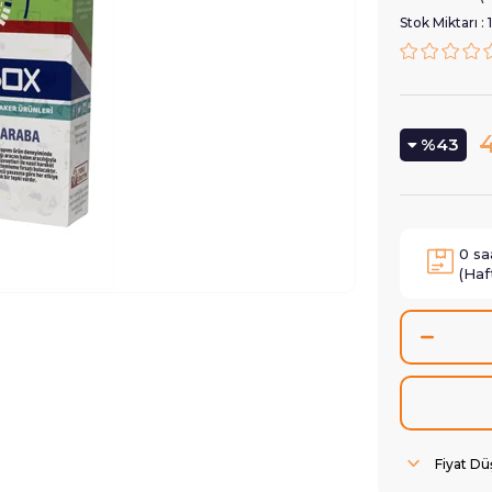
Stok Miktarı
:
1
43
0
sa
(Haf
Fiyat D