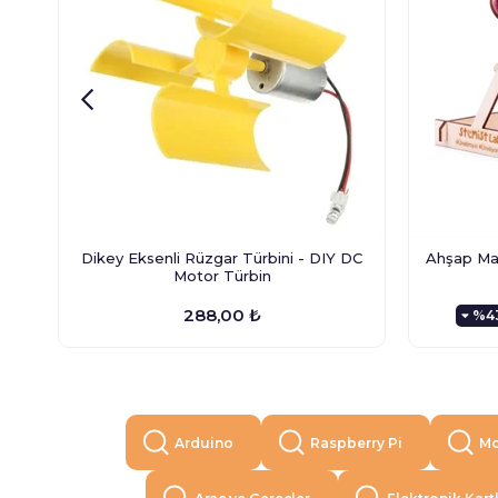
Dikey Eksenli Rüzgar Türbini - DIY DC
Ahşap Man
Motor Türbin
288,00 ₺
%4
Arduino
Raspberry Pi
Mo