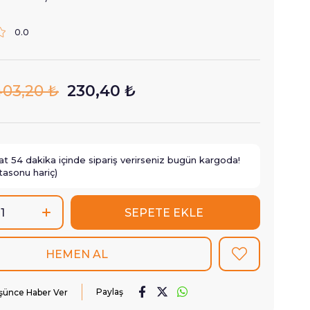
0.0
403,20 ₺
230,40 ₺
at
54
dakika içinde sipariş verirseniz
bugün
kargoda!
tasonu hariç)
Paylaş
üşünce Haber Ver