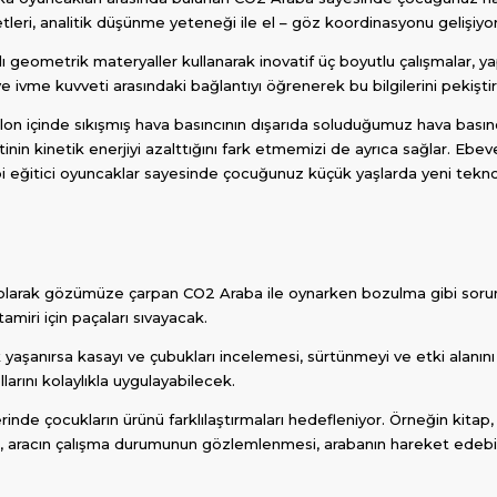
iyetleri, analitik düşünme yeteneği ile el – göz koordinasyonu gelişiyor
ı geometrik materyaller kullanarak inovatif üç boyutlu çalışmalar, 
e ivme kuvveti arasındaki bağlantıyı öğrenerek bu bilgilerini pekiştir
lon içinde sıkışmış hava basıncının dışarıda soluduğumuz hava bası
in kinetik enerjiyi azalttığını fark etmemizi de ayrıca sağlar. Ebe
ibi eğitici oyuncaklar sayesinde çocuğunuz küçük yaşlarda yeni tekn
a olarak gözümüze çarpan CO2 Araba ile oynarken bozulma gibi sorun
miri için paçaları sıvayacak.
yaşanırsa kasayı ve çubukları incelemesi, sürtünmeyi ve etki alanın
rını kolaylıkla uygulayabilecek.
nde çocukların ürünü farklılaştırmaları hedefleniyor. Örneğin kitap, 
esi, aracın çalışma durumunun gözlemlenmesi, arabanın hareket edeb