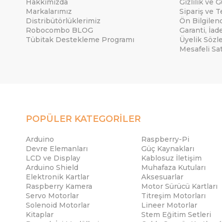
Hakkımızda
Gizlilik ve 
Markalarımız
Sipariş ve T
Distribütörlüklerimiz
Ön Bilgile
Robocombo BLOG
Garanti, İad
Tübitak Destekleme Programı
Üyelik Sözl
Mesafeli Sa
POPÜLER KATEGORİLER
Arduino
Raspberry-Pi
Devre Elemanları
Güç Kaynakları
LCD ve Display
Kablosuz İletişim
Arduino Shield
Muhafaza Kutuları
Elektronik Kartlar
Aksesuarlar
Raspberry Kamera
Motor Sürücü Kartları
Servo Motorlar
Titreşim Motorları
Solenoid Motorlar
Lineer Motorlar
Kitaplar
Stem Eğitim Setleri