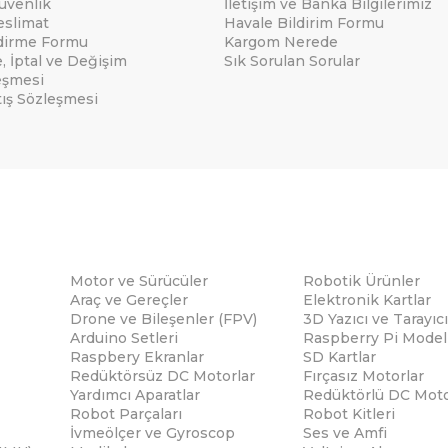
Güvenlik
İletişim ve Banka Bilgilerimiz
eslimat
Havale Bildirim Formu
ndirme Formu
Kargom Nerede
e, İptal ve Değişim
Sık Sorulan Sorular
eşmesi
tış Sözleşmesi
Motor ve Sürücüler
Robotik Ürünler
Araç ve Gereçler
Elektronik Kartlar
Drone ve Bileşenler (FPV)
3D Yazıcı ve Tarayıcı
Arduino Setleri
Raspberry Pi Modell
Raspbery Ekranlar
SD Kartlar
Redüktörsüz DC Motorlar
Fırçasız Motorlar
Yardımcı Aparatlar
Redüktörlü DC Moto
Robot Parçaları
Robot Kitleri
İvmeölçer ve Gyroscop
Ses ve Amfi