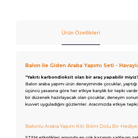
Ürün Özellikleri
Balon ile Giden Araba Yapımı Seti - Havay
“Yakıtı karbondioksit olan bir araç yapabilir miy
Balon araba yapımı ürün deneyiminde çocuklar, yaptığı ar
üçüncü yasasına göre her etkiye karşılık bir tepki vard
bir düzenek hazırlayacak olan çocuklar, deneyim sonunda 
kuvvet uyguladığını gözlemler. Aracımızda etkiye tepk
Balonlu Araba Yapım Kiti: Bilim Dolu Bir Hediye
STEM etkinlikleri arasında en çok kazanım sağlayan ze