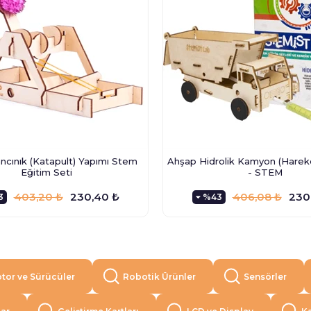
cınık (Katapult) Yapımı Stem
Ahşap Hidrolik Kamyon (Hareket
Eğitim Seti
- STEM
403,20 ₺
230,40 ₺
406,08 ₺
230
3
%43
tor ve Sürücüler
Robotik Ürünler
Sensörler