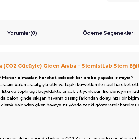
Yorumlar
(0)
Ödeme Seçenekleri
la (CO2 Gücüyle) Giden Araba - StemistLab Stem Eği
iz? Motor olmadan hareket edecek bir araba yapabilir miyiz? “
acını balon aracılığıyla etki ve tepki kuvvetleri ile nasıl hareket e
ır. Etki ve tepki eşit büyüklükte ancak zıt yönlüdür. Bu deneyimimiz
balon içinde sıkışan havanın basınç farkından dolayı hızlı bir biçimd
i olarak balondan çıkan havaya zıt yönde tepki göstererek hareket 
ka oyuncakları arasında bulunan CO2 Araba sayesinde çocuğunuz hava