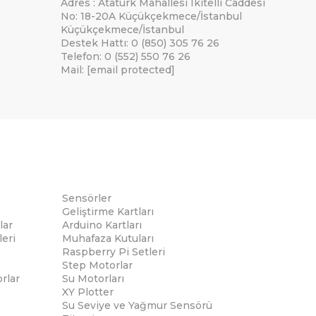
Adres : Atatürk Mahallesi Ikitelli Caddesi
No: 18-20A Küçükçekmece/İstanbul
Küçükçekmece/İstanbul
Destek Hattı: 0 (850) 305 76 26
Telefon: 0 (552) 550 76 26
Mail:
[email protected]
Sensörler
Geliştirme Kartları
lar
Arduino Kartları
eri
Muhafaza Kutuları
Raspberry Pi Setleri
Step Motorlar
rlar
Su Motorları
XY Plotter
Su Seviye ve Yağmur Sensörü