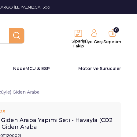
KARGO İLE YALNIZCA 150₺
0
Sipariş
Üye Girişi
Sepetim
Takip
NodeMCU & ESP
Motor ve Sürücüler
cüyle) Giden Araba
ox
e Giden Araba Yapımı Seti - Havayla (CO2
 Giden Araba
2011120002)