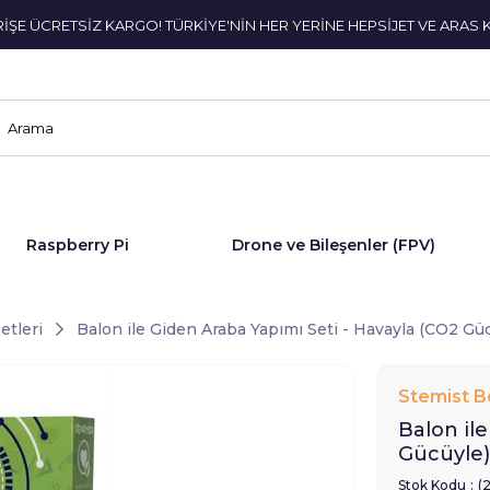
ERİŞE ÜCRETSİZ KARGO! TÜRKİYE'NİN HER YERİNE HEPSİJET VE ARAS 
Raspberry Pi
Drone ve Bileşenler (FPV)
etleri
Balon ile Giden Araba Yapımı Seti - Havayla (CO2 Gü
Stemist B
Balon il
Gücüyle)
Stok Kodu
(