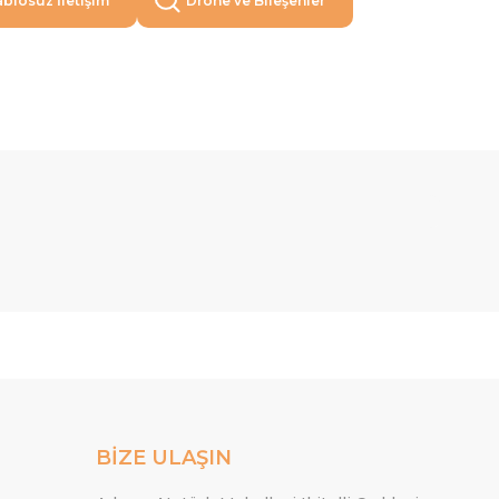
blosuz İletişim
Drone ve Bileşenler
BİZE ULAŞIN