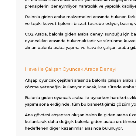
prensiplerini deneyimliyor! Yaratıcılık ve yapıcılık kabil
Balonla giden araba malzemeleri arasında bulunan farkl
ve tepki kuvvet tiplerini bizzat tecrübe ediyor, basınç v
CO2 Araba, balonla giden araba deneyi sunduğu için ba
oyuncakları arasında bulunmaktadır ve sürtünme kuvvetin
alınan balonla araba yapma ve hava ile çalışan araba g
Hava İle Çalışan Oyuncak Araba Deneyi
Ahşap oyuncak çeşitleri arasında balonla çalışan arab
çözme yeteneğini kullanıyor olacak, kısa sürede araba ta
Balonla giden oyuncak araba ile oynarken hareketsizlik 
yapımı sona erdiğinde, tüm bu bahsettiğimiz çözüm yolla
Ana gövdesi ahşaptan oluşan balon ile giden araba üzeri
kullanılarak daha değişik balonla giden araba üretilm
hedeflenen diğer kazanımlar arasında bulunuyor.