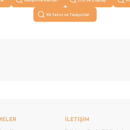
lar
Geliştirme Kartları
LCD ve Display
Ka
3D Yazıcı ve Tarayıcılar
MELER
İLETİŞİM