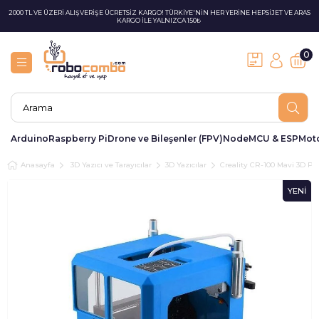
2000 TL VE ÜZERİ ALIŞVERİŞE ÜCRETSİZ KARGO! TÜRKİYE'NİN HER YERİNE HEPSİJET VE ARAS
KARGO İLE YALNIZCA 150₺
0
Arduino
Raspberry Pi
Drone ve Bileşenler (FPV)
NodeMCU & ESP
Moto
Anasayfa
3D Yazıcı ve Tarayıcılar
3D Yazıcılar
Creality CR-100 Mavi 3D Pri
YENI
ÜRÜN