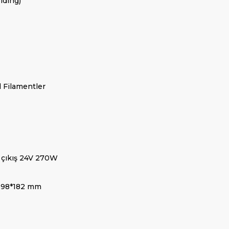
lding)
 Filamentler
 çıkış 24V 270W
398*182 mm