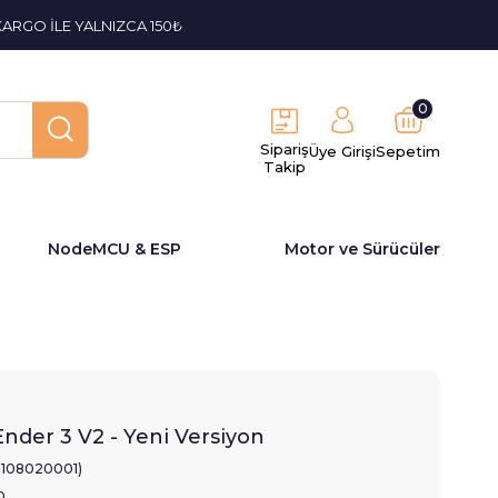
KARGO İLE YALNIZCA 150₺
0
Sipariş
Üye Girişi
Sepetim
Takip
NodeMCU & ESP
Motor ve Sürücüler
Ender 3 V2 - Yeni Versiyon
2108020001)
0