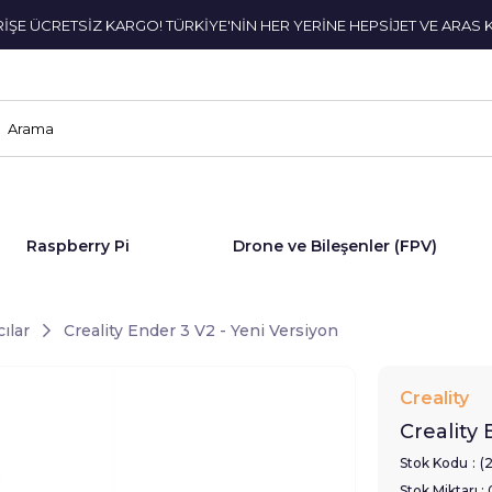
ERİŞE ÜCRETSİZ KARGO! TÜRKİYE'NİN HER YERİNE HEPSİJET VE ARAS 
Raspberry Pi
Drone ve Bileşenler (FPV)
ılar
Creality Ender 3 V2 - Yeni Versiyon
Creality
Creality 
Stok Kodu
(
Stok Miktarı
: