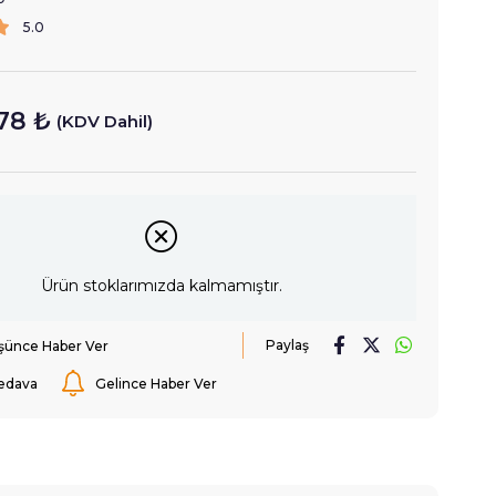
5.0
78 ₺
(KDV Dahil)
Ürün stoklarımızda kalmamıştır.
Paylaş
üşünce Haber Ver
edava
Gelince Haber Ver