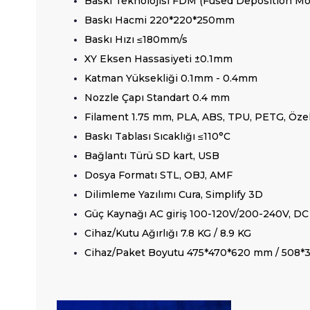
Baskı Teknolojisi FDM (Fused Deposition Mo
Baskı Hacmi 220*220*250mm
Baskı Hızı ≤180mm/s
XY Eksen Hassasiyeti ±0.1mm
Katman Yüksekliği 0.1mm - 0.4mm
Nozzle Çapı Standart 0.4 mm
Filament 1.75 mm, PLA, ABS, TPU, PETG, Özel
Baskı Tablası Sıcaklığı ≤110°C
Bağlantı Türü SD kart, USB
Dosya Formatı STL, OBJ, AMF
Dilimleme Yazılımı Cura, Simplify 3D
Güç Kaynağı AC giriş 100-120V/200-240V, DC
Cihaz/Kutu Ağırlığı 7.8 KG / 8.9 KG
Cihaz/Paket Boyutu 475*470*620 mm / 508*