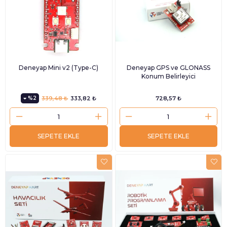
Deneyap Mini v2 (Type-C)
Deneyap GPS ve GLONASS
Konum Belirleyici
%2
339,48 ₺
333,82 ₺
728,57 ₺
SEPETE EKLE
SEPETE EKLE