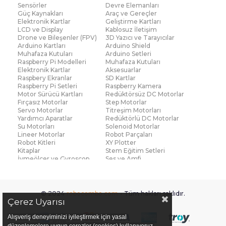
Sensörler
Devre Elemanları
Güç Kaynakları
Araç ve Gereçler
Elektronik Kartlar
Geliştirme Kartları
LCD ve Display
Kablosuz İletişim
Drone ve Bileşenler (FPV)
3D Yazıcı ve Tarayıcılar
Arduino Kartları
Arduino Shield
Muhafaza Kutuları
Arduino Setleri
Raspberry Pi Modelleri
Muhafaza Kutuları
Elektronik Kartlar
Aksesuarlar
Raspbery Ekranlar
SD Kartlar
Raspberry Pi Setleri
Raspberry Kamera
Motor Sürücü Kartları
Redüktörsüz DC Motorlar
Fırçasız Motorlar
Step Motorlar
Servo Motorlar
Titreşim Motorları
Yardımcı Aparatlar
Redüktörlü DC Motorlar
Su Motorları
Solenoid Motorlar
Lineer Motorlar
Robot Parçaları
Robot Kitleri
XY Plotter
Kitaplar
Stem Eğitim Setleri
İvmeölçer ve Gyroscop
Ses ve Amfi
Su Seviye ve Yağmur
Parmak İzi Modülleri
Sensörü
Çoklu Sensör Kartları (IMU)
Medikal
Voltaj ve Akım
Titreşim
© 2024
robocombo.com
- Tüm hakları saklıdır.
Basınç ve Kuvvet
Gaz
Çerez Uyarısı
Manyetik ve Hall Effect
Işık ve Renk
Mesafe, Çizgi ve Hareket
Sıcaklık ve Nem
Alışveriş deneyiminizi iyileştirmek için yasal
Ateş Algılayıcı
Ağırlık