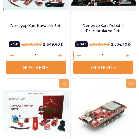
Deneyap Kart Havacılık Seti
Deneyap Kart Robotik
Programlama Seti
%8
2.880,00 ₺
2.649,60 ₺
%12
2.880,00 ₺
2.534,40 ₺
SEPETE EKLE
SEPETE EKLE