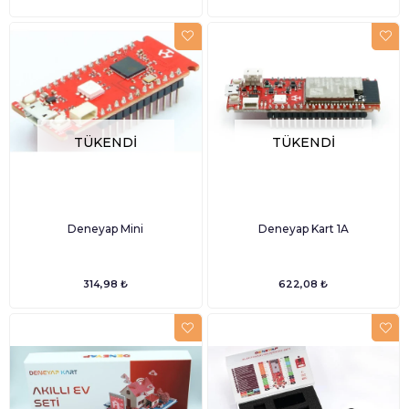
TÜKENDI
TÜKENDI
Deneyap Mini
Deneyap Kart 1A
314,98 ₺
622,08 ₺