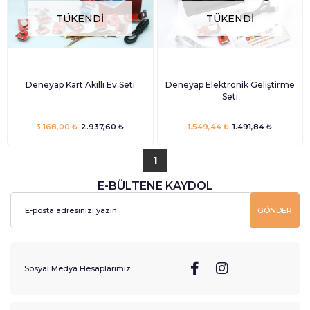
TÜKENDI
TÜKENDI
Deneyap Kart Akıllı Ev Seti
Deneyap Elektronik Geliştirme
Seti
3.168,00 ₺
2.937,60 ₺
1.549,44 ₺
1.491,84 ₺
1
E-BÜLTENE KAYDOL
GÖNDER
Sosyal Medya Hesaplarımız