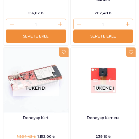
156,02 ₺
202,48 ₺
SEPETE EKLE
SEPETE EKLE
TÜKENDI
TÜKENDI
Deneyap Kart
Deneyap Kamera
1.204,42 ₺
1.152,00 ₺
239,10 ₺