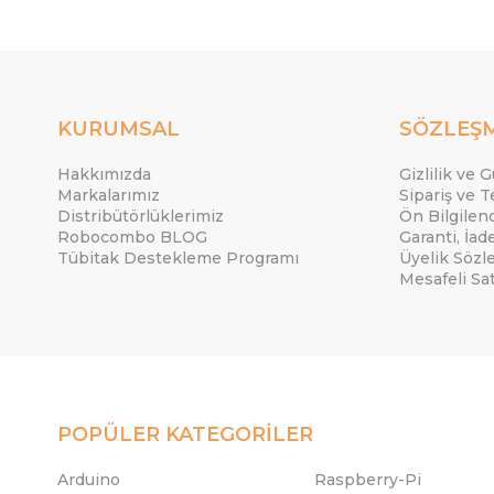
KURUMSAL
SÖZLEŞ
Hakkımızda
Gizlilik ve 
Markalarımız
Sipariş ve T
Distribütörlüklerimiz
Ön Bilgile
Robocombo BLOG
Garanti, İad
Tübitak Destekleme Programı
Üyelik Sözl
Mesafeli Sa
POPÜLER KATEGORİLER
Arduino
Raspberry-Pi