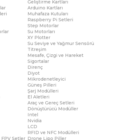
Geliştirme Kartları
lar
Arduino Kartları
eri
Muhafaza Kutuları
Raspberry Pi Setleri
Step Motorlar
rlar
Su Motorları
XY Plotter
Su Seviye ve Yağmur Sensörü
Titreşim
Mesafe, Çizgi ve Hareket
Sigortalar
Direnç
Diyot
Mikrodenetleyici
Güneş Pilleri
Şarj Modülleri
i
El Aletleri
Araç ve Gereç Setleri
Dönüştürücü Modüller
Intel
Nvidia
LCD
RFID ve NFC Modülleri
 FPV Setler
Drone Lipo Piller