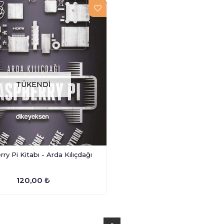
TÜKENDI
ry Pi Kitabı - Arda Kılıçdağı
120,00 ₺