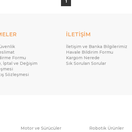
1
MELER
İLETİŞİM
Güvenlik
İletişim ve Banka Bilgilerimiz
eslimat
Havale Bildirim Formu
ndirme Formu
Kargom Nerede
e, İptal ve Değişim
Sık Sorulan Sorular
eşmesi
tış Sözleşmesi
Motor ve Sürücüler
Robotik Ürünler