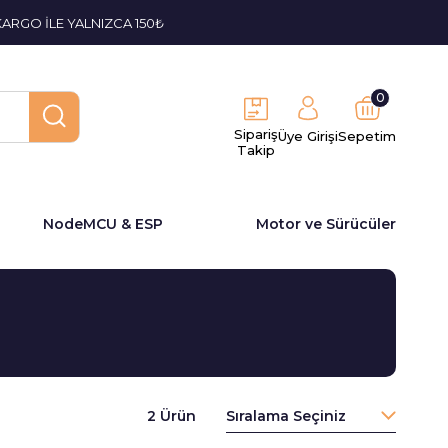
KARGO İLE YALNIZCA 150₺
0
Sipariş
Üye Girişi
Sepetim
Takip
NodeMCU & ESP
Motor ve Sürücüler
2 Ürün