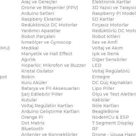
Araç ve Gereçler
Elektronik Kartlar
Drone ve Bileşenler (FPV)
3D Yazıcı ve Tarayıcı
Arduino Setleri
Raspberry Pi Modell
Raspbery Ekranlar
SD Kartlar
Redüktörsüz DC Motorlar
Fırçasız Motorlar
Yardımcı Aparatlar
Redüktörlü DC Moto
Robot Parçaları
Robot Kitleri
İvmeölçer ve Gyroscop
Ses ve Amfi
(IMU)
Medikal
Voltaj ve Akım
Manyetik ve Hall Effect
Işık ve Renk
Ağırlık
Diğer Sensörler
Hoparlör, Mikrofon ve Buzzer
LED
Kristal Osilator
Voltaj Regülatörü
pot
Bobin
Entegre
Kuru Aküler
DC Güç Kaynakları
Batarya ve Pil Aksesuarları
Lipo Piller
Şarj Edilebilir Piller
Ölçü ve Test Aletler
Kutular
Kablolar
Voltaj Regülatör Kartları
Röle Kartları
Arduino Geliştirme Kartları
BeagleBone
Orange Pi
NodeMCU & ESP
Dot Matrix
7 Segment Display
Bluetooth
RF
Antenler ve Konnektörler
Drone - Uçuşa Hazır