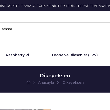
ERİŞE ÜCRETSİZ KARGO! TÜRKİYE'NİN HER YERİNE HEPSİJET VE ARAS 
Raspberry Pi
Drone ve Bileşenler (FPV)
Dikeyeksen
Anasayfa
Dikeyeksen