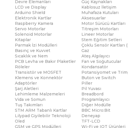
Devre Elemanları
Güç Kaynakları
LCD ve Display
Kablosuz İletişim
Arduino Shield
Muhafaza Kutuları
Elektronik Kartlar
Aksesuarlar
Raspberry Kamera
Motor Sürücü Kartları
Servo Motorlar
Titreşim Motorları
Solenoid Motorlar
Lineer Motorlar
Kitaplar
Stem Eğitim Setleri
Parmak İzi Modülleri
Çoklu Sensör Kartları 
Basınç ve Kuvvet
Gaz
Sıcaklık ve Nem
Ateş Algılayıcı
PCB Levha ve Bakır Plaketler
Fan ve Soğutucular
Röleler
Kondansatör
Transistör ve MOSFET
Potansiyomet ve Trim
Klemens ve Konnektör
Buton ve Switch
Adaptörler
Piller
Şarj Aletleri
Pil Yuvası
Lehimleme Malzemeleri
Breadbord
Vida ve Somun
Programlayıcı
Tuş Takımları
Diğer Modülle
STM ARM Tabanlı Kartlar
BBC Micro:Bit
Lilypad Giyilebilir Teknoloji
Deneyap
Oled
TFT-LCD
GSM ve GPS Modülleri
Wi-Fi ve IOT Ürünleri