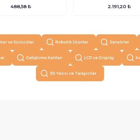
488,58 ₺
2.191,20 ₺
tor ve Sürücüler
Robotik Ürünler
Sensörler
lar
Geliştirme Kartları
LCD ve Display
Ka
3D Yazıcı ve Tarayıcılar