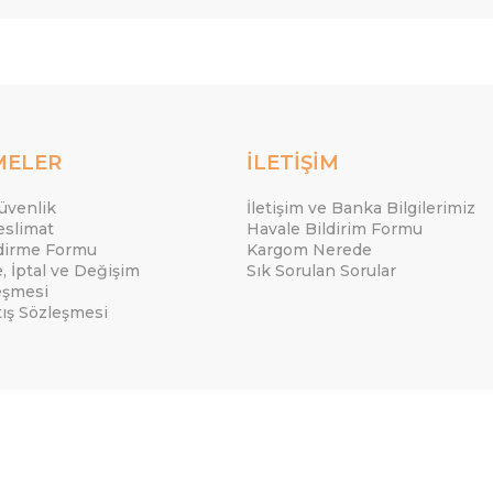
MELER
İLETİŞİM
Güvenlik
İletişim ve Banka Bilgilerimiz
eslimat
Havale Bildirim Formu
ndirme Formu
Kargom Nerede
e, İptal ve Değişim
Sık Sorulan Sorular
eşmesi
tış Sözleşmesi