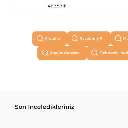
488,58 ₺
Arduino
Raspberry Pi
Mo
Araç ve Gereçler
Elektronik Kart
Son İnceledikleriniz