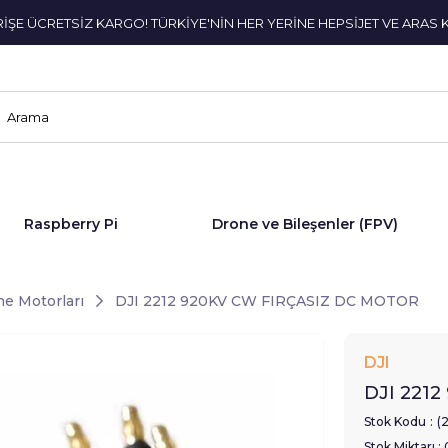
ERİŞE ÜCRETSİZ KARGO! TÜRKİYE'NİN HER YERİNE HEPSİJET VE ARAS 
Raspberry Pi
Drone ve Bileşenler (FPV)
e Motorları
DJI 2212 920KV CW FIRÇASIZ DC MOTOR
DJI
DJI 221
Stok Kodu
(
Stok Miktarı
: