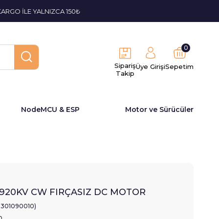
KARGO İLE YALNIZCA 150₺
0
Sipariş
Üye Girişi
Sepetim
Takip
NodeMCU & ESP
Motor ve Sürücüler
2 920KV CW FIRÇASIZ DC MOTOR
2301090010)
0