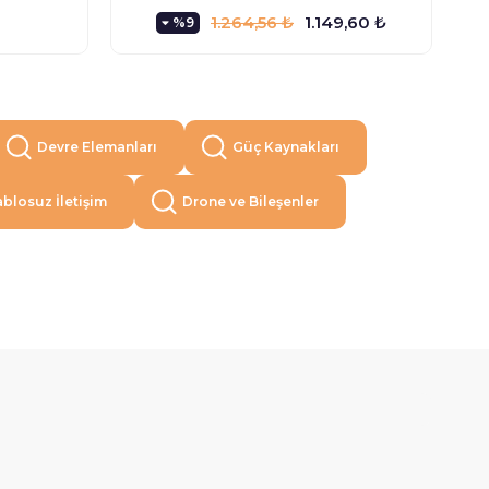
1.264,56 ₺
1.149,60 ₺
%9
Devre Elemanları
Güç Kaynakları
blosuz İletişim
Drone ve Bileşenler