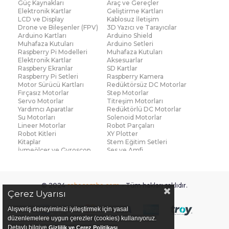
Güç Kaynakları
Araç ve Gereçler
Elektronik Kartlar
Geliştirme Kartları
LCD ve Display
Kablosuz İletişim
Drone ve Bileşenler (FPV)
3D Yazıcı ve Tarayıcılar
Arduino Kartları
Arduino Shield
Muhafaza Kutuları
Arduino Setleri
Raspberry Pi Modelleri
Muhafaza Kutuları
Elektronik Kartlar
Aksesuarlar
Raspbery Ekranlar
SD Kartlar
Raspberry Pi Setleri
Raspberry Kamera
Motor Sürücü Kartları
Redüktörsüz DC Motorlar
Fırçasız Motorlar
Step Motorlar
Servo Motorlar
Titreşim Motorları
Yardımcı Aparatlar
Redüktörlü DC Motorlar
Su Motorları
Solenoid Motorlar
Lineer Motorlar
Robot Parçaları
Robot Kitleri
XY Plotter
Kitaplar
Stem Eğitim Setleri
İvmeölçer ve Gyroscop
Ses ve Amfi
Su Seviye ve Yağmur
Parmak İzi Modülleri
Sensörü
Çoklu Sensör Kartları (IMU)
Medikal
Voltaj ve Akım
Titreşim
© 2024
robocombo.com
- Tüm hakları saklıdır.
Basınç ve Kuvvet
Gaz
Çerez Uyarısı
Manyetik ve Hall Effect
Işık ve Renk
Mesafe, Çizgi ve Hareket
Sıcaklık ve Nem
Alışveriş deneyiminizi iyileştirmek için yasal
Ateş Algılayıcı
Ağırlık
düzenlemelere uygun çerezler (cookies) kullanıyoruz.
Diğer Sensörler
Sigortalar
Detaylı bilgiye
Gizlilik ve Çerez Politikası