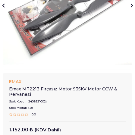
EMAX
Emax MT2213 Fırçasız Motor 935KV Motor CCW &
Pervanesi
Stok Kodu
(2408221002)
Stok Miktarı
:
28
0.0
1.152,00 ₺
(KDV Dahil)