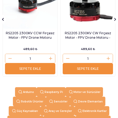
RS2205 2300KV CCW Fırçasız
RS2205 2300KV CW Fırçasız
Motor - FPV Drone Motoru
Motor - FPV Drone Motoru -
489,60 ₺
489,60 ₺
SEPETE EKLE
SEPETE EKLE
Arduino
Raspberry Pi
Motor ve Sürücüler
Robotik Ürünler
Sensörler
Devre Elemanları
Güç Kaynakları
Araç ve Gereçler
Elektronik Kartlar