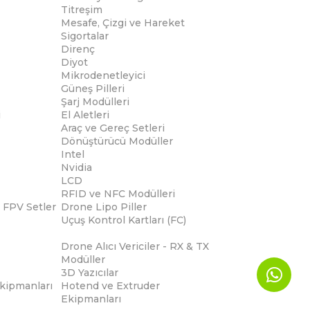
Titreşim
Mesafe, Çizgi ve Hareket
Sigortalar
Direnç
Diyot
Mikrodenetleyici
Güneş Pilleri
Şarj Modülleri
i
El Aletleri
Araç ve Gereç Setleri
Dönüştürücü Modüller
Intel
Nvidia
LCD
RFID ve NFC Modülleri
 FPV Setler
Drone Lipo Piller
Uçuş Kontrol Kartları (FC)
Drone Alıcı Vericiler - RX & TX
Modüller
3D Yazıcılar
Ekipmanları
Hotend ve Extruder
Ekipmanları