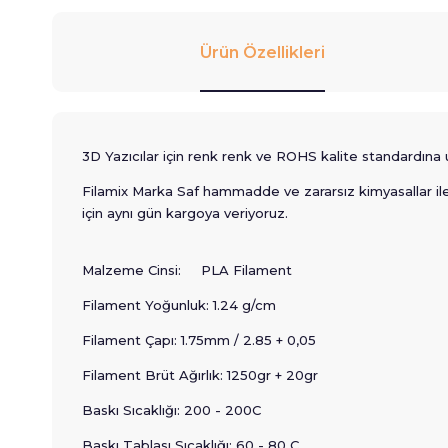
Ürün Özellikleri
3D Yazıcılar için renk renk ve ROHS kalite standardı
Filamix Marka Saf hammadde ve zararsız kimyasallar ile ü
için aynı gün kargoya veriyoruz.
Malzeme Cinsi: PLA Filament
Filament Yoğunluk: 1.24 g/cm
Filament Çapı: 1.75mm / 2.85 + 0,05
Filament Brüt Ağırlık: 1250gr + 20gr
Baskı Sıcaklığı: 200 - 200C
Baskı Tablası Sıcaklığı: 60 - 80 C