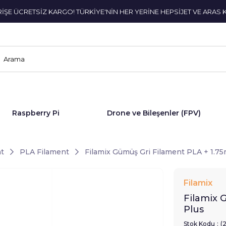
ERİŞE ÜCRETSİZ KARGO! TÜRKİYE'NİN HER YERİNE HEPSİJET VE ARAS 
Raspberry Pi
Drone ve Bileşenler (FPV)
t
PLA Filament
Filamix Gümüş Gri Filament PLA + 1.7
Filamix
Filamix 
Plus
Stok Kodu
(