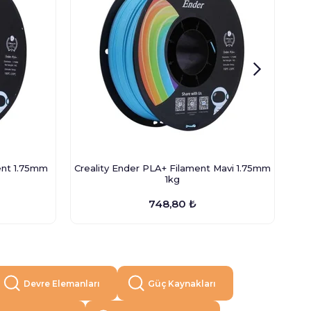
ent 1.75mm
Creality Ender PLA+ Filament Mavi 1.75mm
C
1kg
748,80 ₺
Devre Elemanları
Güç Kaynakları