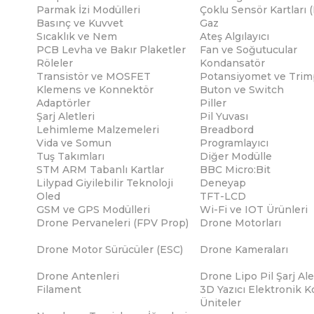
Parmak İzi Modülleri
Çoklu Sensör Kartları 
Basınç ve Kuvvet
Gaz
Sıcaklık ve Nem
Ateş Algılayıcı
PCB Levha ve Bakır Plaketler
Fan ve Soğutucular
Röleler
Kondansatör
Transistör ve MOSFET
Potansiyomet ve Trim
Klemens ve Konnektör
Buton ve Switch
Adaptörler
Piller
Şarj Aletleri
Pil Yuvası
Lehimleme Malzemeleri
Breadbord
Vida ve Somun
Programlayıcı
Tuş Takımları
Diğer Modülle
STM ARM Tabanlı Kartlar
BBC Micro:Bit
Lilypad Giyilebilir Teknoloji
Deneyap
Oled
TFT-LCD
GSM ve GPS Modülleri
Wi-Fi ve IOT Ürünleri
Drone Pervaneleri (FPV Prop)
Drone Motorları
Drone Motor Sürücüler (ESC)
Drone Kameraları
Drone Antenleri
Drone Lipo Pil Şarj Ale
Filament
3D Yazıcı Elektronik K
Üniteler