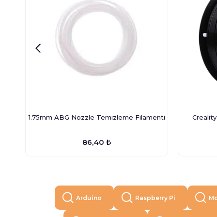
1.75mm ABG Nozzle Temizleme Filamenti
Crealit
86,40 ₺
Arduino
Raspberry Pi
Mo