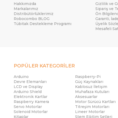
Hakkımızda
Gizlilik ve 
Markalarımız
Sipariş ve T
Distribütörlüklerimiz
Ön Bilgile
Robocombo BLOG
Garanti, İad
Tübitak Destekleme Programı
Üyelik Sözl
Mesafeli Sa
POPÜLER KATEGORİLER
Arduino
Raspberry-Pi
Devre Elemanları
Güç Kaynakları
LCD ve Display
Kablosuz İletişim
Arduino Shield
Muhafaza Kutuları
Elektronik Kartlar
Aksesuarlar
Raspberry Kamera
Motor Sürücü Kartları
Servo Motorlar
Titreşim Motorları
Solenoid Motorlar
Lineer Motorlar
Kitaplar
Stem Eğitim Setleri