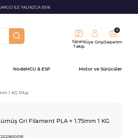
KARGO İLE YALNIZCA 150₺
0
Sipariş
Üye Girişi
Sepetim
Takip
NodeMCU & ESP
Motor ve Sürücüler
5mm 1 KG Plus
Gümüş Gri Filament PLA + 1.75mm 1 KG
2202160009)