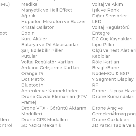
(IMU)
Medikal
Voltaj ve Akım
Manyetik ve Hall Effect
Işık ve Renk
Ağırlık
Diğer Sensörler
Hoparlör, Mikrofon ve Buzzer
LED
Kristal Osilator
Voltaj Regülatörü
pot
Bobin
Entegre
Kuru Aküler
DC Güç Kaynakları
Batarya ve Pil Aksesuarları
Lipo Piller
Şarj Edilebilir Piller
Ölçü ve Test Aletler
Kutular
Kablolar
Voltaj Regülatör Kartları
Röle Kartları
Arduino Geliştirme Kartları
BeagleBone
Orange Pi
NodeMCU & ESP
Dot Matrix
7 Segment Display
Bluetooth
RF
Antenler ve Konnektörler
Drone - Uçuşa Hazır
Drone Gövde Elemanları (FPV
Drone Kumandaları
Frame)
Drone VTX - Görüntü Aktarım
Drone Araç ve
Modülleri
Gereçleri/drnag.png
tleri
Drone GPS Modülleri
Drone Gözlükleri
ontrol
3D Yazıcı Mekanik
3D Yazıcı Tabla ve 