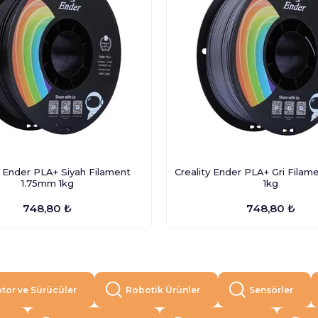
y Ender PLA+ Siyah Filament
Creality Ender PLA+ Gri Filam
1.75mm 1kg
1kg
748,80 ₺
748,80 ₺
tor ve Sürücüler
Robotik Ürünler
Sensörler