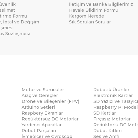
Güvenlik
İletişim ve Banka Bilgilerimiz
eslimat
Havale Bildirim Formu
ndirme Formu
Kargom Nerede
e, İptal ve Değişim
Sık Sorulan Sorular
eşmesi
tış Sözleşmesi
Motor ve Sürücüler
Robotik Ürünler
Araç ve Gereçler
Elektronik Kartlar
Drone ve Bileşenler (FPV)
3D Yazıcı ve Tarayıcı
Arduino Setleri
Raspberry Pi Modell
Raspbery Ekranlar
SD Kartlar
Redüktörsüz DC Motorlar
Fırçasız Motorlar
Yardımcı Aparatlar
Redüktörlü DC Moto
Robot Parçaları
Robot Kitleri
İvmeölçer ve Gyroscop
Ses ve Amfi